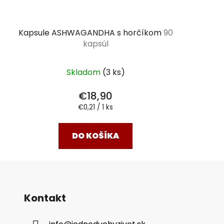
Kapsule ASHWAGANDHA s horčíkom
90
kapsúl
Skladom
(3 ks)
€18,90
Jednotková
€0,21 / 1 ks
cena:
DO KOŠÍKA
Kontakt