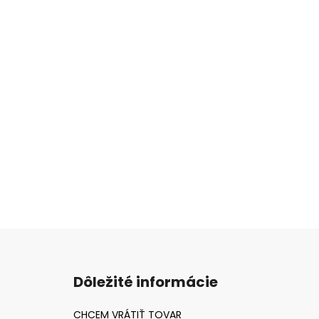
Z
á
Dôležité informácie
p
ä