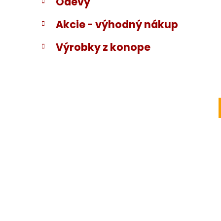
Odevy
Akcie - výhodný nákup
Výrobky z konope