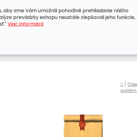
, aby sme Vám umožnili pohodlné prehliadanie nášho
A
OBCHODNÉ PODMIENKY
OCHRANA OSOBNÝCH ÚDAJ
lýze prevádzky eshopu neustále zlepšovali jeho funkcie,
sť."
Viac informácií
Domo
/
Čaje
systém