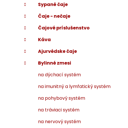
Sypané čaje
i
a
e
n
Čaje - nečaje
e
l
Čajové príslušenstvo
Káva
Ajurvédske čaje
Bylinné zmesi
na dýchací systém
na imunitný a lymfatický systém
na pohybový systém
na tráviaci systém
na nervový systém