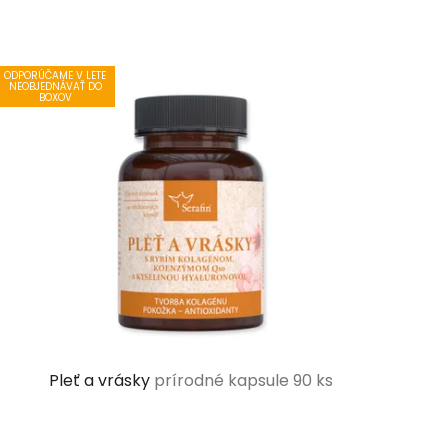
ODPORÚČAME V LETE
NEOBJEDNÁVAŤ DO
BOXOV
Pleť a vrásky
prírodné kapsule 90 ks