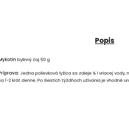
Popis
Mykotin
bylinný čaj 50 g
Príprava:
Jedna polievková lyžica sa zaleje ¼ l vriacej vody,
sa 1-2 krát denne. Po šiestich týždňoch užívania je vhodné ur