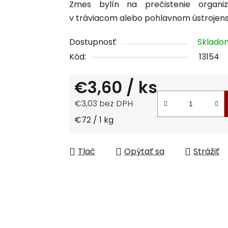
Zmes bylín na prečistenie organiz
je
v tráviacom alebo pohlavnom ústrojens
0,0
z
Dostupnosť
Sklad
5
Kód:
13154
hviezdičiek.
€3,60
/ ks
€3,03 bez DPH
Jednotková cena:
€72 / 1 kg
Tlač
Opýtať sa
Strážiť