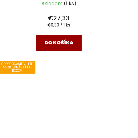
Skladom
(1 ks)
€27,33
Jednotková
€0,30 / 1 ks
cena:
DO KOŠÍKA
ODPORÚČAME V LETE
NEOBJEDNÁVAŤ DO
BOXOV