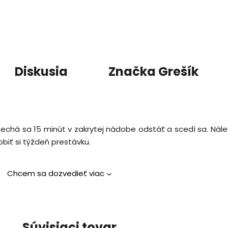
Diskusia
Značka
Grešík
 nechá sa 15 minút v zakrytej nádobe odstáť a scedí sa. Nálev
obiť si týždeň prestávku.
Chcem sa dozvedieť viac
Súvisiaci tovar