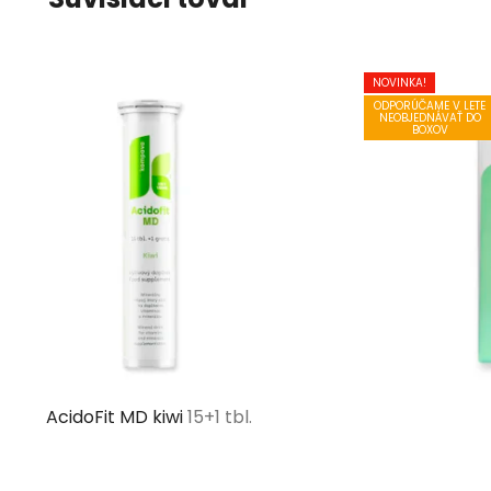
NOVINKA!
ODPORÚČAME V LETE
NEOBJEDNÁVAŤ DO
BOXOV
AcidoFit MD kiwi
15+1 tbl.