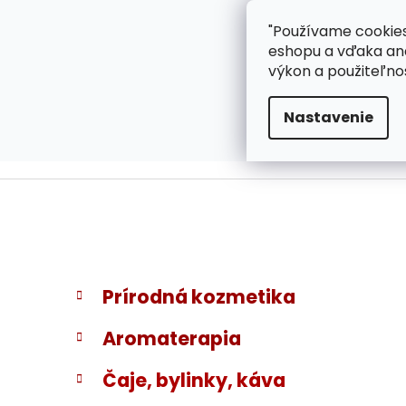
}
Prejsť
"Používame cookies
ZÁKAZNÍCKA PODPOR
na
eshopu a vďaka ana
obsah
výkon a použiteľno
Nastavenie
B
K
Preskočiť
Prírodná kozmetika
a
kategórie
o
t
č
Aromaterapia
e
n
g
ý
Čaje, bylinky, káva
ó
p
r