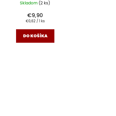
Skladom
(2 ks)
€9,90
Jednotková
€0,62 / 1 ks
cena:
DO KOŠÍKA