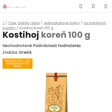
}
Hľadať
NÁKUP
Prejsť
na
KOŠÍK
obsah
Domov
/
Čaje, bylinky, káva
/
Jednodruhové byliny
/
na pohybový
systém
/
Kostihoj
koreň 100 g
Kostihoj
koreň 100 g
Priemerné
Neohodnotené
Podrobnosti hodnotenia
hodnotenie
Značka:
Grešík
produktu
ODPORÚČAME V LETE
NEOBJEDNÁVAŤ DO
je
BOXOV
0,0
z
5
hviezdičiek.