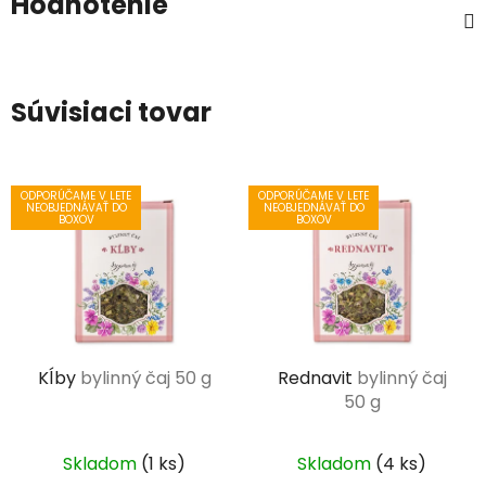
Hodnotenie
Súvisiaci tovar
ODPORÚČAME V LETE
ODPORÚČAME V LETE
NEOBJEDNÁVAŤ DO
NEOBJEDNÁVAŤ DO
BOXOV
BOXOV
Kĺby
bylinný čaj 50 g
Rednavit
bylinný čaj
50 g
Skladom
(1 ks)
Skladom
(4 ks)