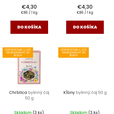
€4,30
€4,30
Jednotková
Jednotková
€86 / 1 kg
€86 / 1 kg
cena:
cena:
DO KOŠÍKA
DO KOŠÍKA
ODPORÚČAME V LETE
ODPORÚČAME V LETE
NEOBJEDNÁVAŤ DO
NEOBJEDNÁVAŤ DO
BOXOV
BOXOV
Chrbtica
bylinný čaj
Kĺbny
bylinný čaj 50 g
50 g
Skladom
(3 ks)
Skladom
(3 ks)