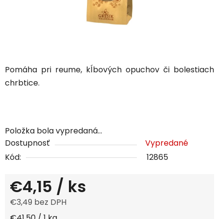
Pomáha pri reume, kĺbových opuchov či bolestiach
chrbtice.
Položka bola vypredaná…
Dostupnosť
Vypredané
Kód:
12865
€4,15
/ ks
€3,49 bez DPH
Jednotková cena:
€41,50 / 1 kg