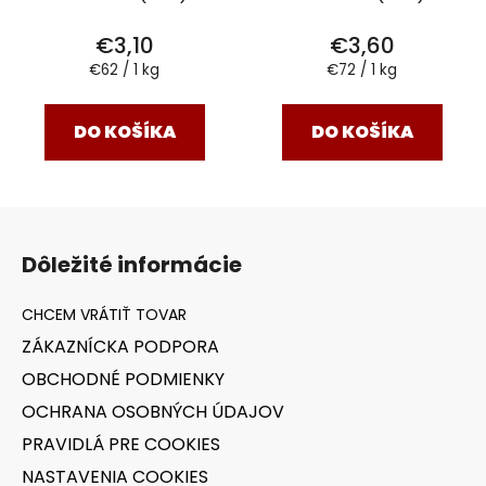
€3,10
€3,60
Jednotková
Jednotková
€62 / 1 kg
€72 / 1 kg
cena:
cena:
DO KOŠÍKA
DO KOŠÍKA
Z
á
Dôležité informácie
p
ä
t
ZÁKAZNÍCKA PODPORA
i
OBCHODNÉ PODMIENKY
e
OCHRANA OSOBNÝCH ÚDAJOV
PRAVIDLÁ PRE COOKIES
NASTAVENIA COOKIES