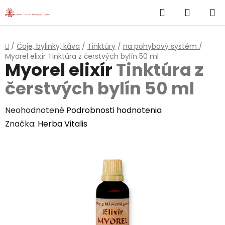
}
Hľadať
NÁKUP
Prejsť
na
KOŠÍK
obsah
Domov
/
Čaje, bylinky, káva
/
Tinktúry
/
na pohybový systém
/
Myorel elixír
Tinktúra z čerstvých bylín 50 ml
Myorel elixír
Tinktúra z
čerstvých bylín 50 ml
Priemerné
Neohodnotené
Podrobnosti hodnotenia
hodnotenie
Značka:
Herba Vitalis
produktu
je
0,0
z
5
hviezdičiek.