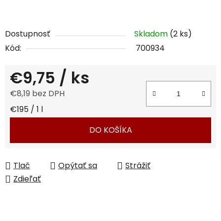
Dostupnosť
Skladom
(2 ks)
Kód:
700934
€9,75
/ ks
€8,19 bez DPH
Jednotková cena:
€195 / 1 l
DO KOŠÍKA
Tlač
Opýtať sa
Strážiť
Zdieľať