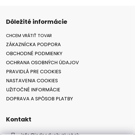
Z
á
Dôležité informácie
p
ä
t
ZÁKAZNÍCKA PODPORA
i
OBCHODNÉ PODMIENKY
e
OCHRANA OSOBNÝCH ÚDAJOV
PRAVIDLÁ PRE COOKIES
NASTAVENIA COOKIES
UŽITOČNÉ INFORMÁCIE
DOPRAVA A SPÔSOB PLATBY
Kontakt