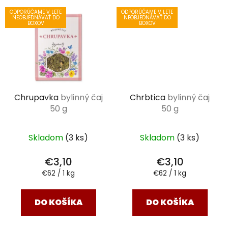
ODPORÚČAME V LETE
ODPORÚČAME V LETE
NEOBJEDNÁVAŤ DO
NEOBJEDNÁVAŤ DO
BOXOV
BOXOV
Chrupavka
bylinný čaj
Chrbtica
bylinný čaj
50 g
50 g
Skladom
(3 ks)
Skladom
(3 ks)
€3,10
€3,10
Jednotková
Jednotková
€62 / 1 kg
€62 / 1 kg
cena:
cena:
DO KOŠÍKA
DO KOŠÍKA