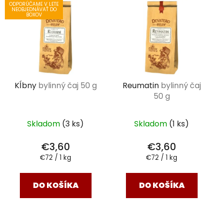
ODPORÚČAME V LETE
NEOBJEDNÁVAŤ DO
BOXOV
Kĺbny
bylinný čaj 50 g
Reumatin
bylinný čaj
50 g
Skladom
(3 ks)
Skladom
(1 ks)
€3,60
€3,60
Jednotková
Jednotková
€72 / 1 kg
€72 / 1 kg
cena:
cena:
DO KOŠÍKA
DO KOŠÍKA