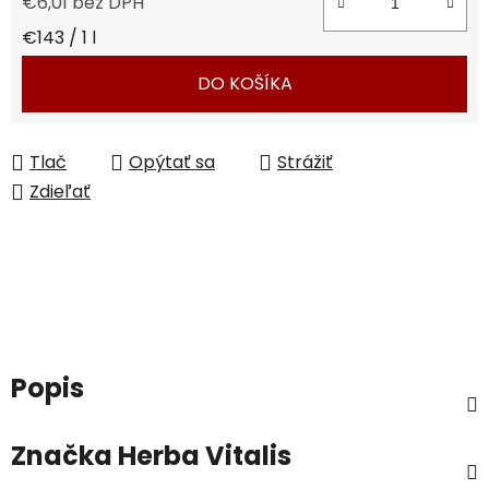
€6,01 bez DPH
Jednotková cena:
€143 / 1 l
DO KOŠÍKA
Tlač
Opýtať sa
Strážiť
Zdieľať
Popis
Značka
Herba Vitalis