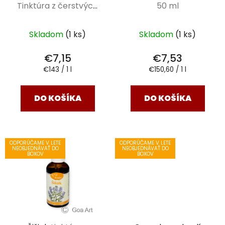
Tinktúra z čerstvých
50 ml
bylín 50 ml
Skladom
(1 ks)
Skladom
(1 ks)
€7,15
€7,53
Jednotková
Jednotková
€143 / 1 l
€150,60 / 1 l
cena:
cena:
DO KOŠÍKA
DO KOŠÍKA
ODPORÚČAME V LETE
ODPORÚČAME V LETE
NEOBJEDNÁVAŤ DO
NEOBJEDNÁVAŤ DO
BOXOV
BOXOV