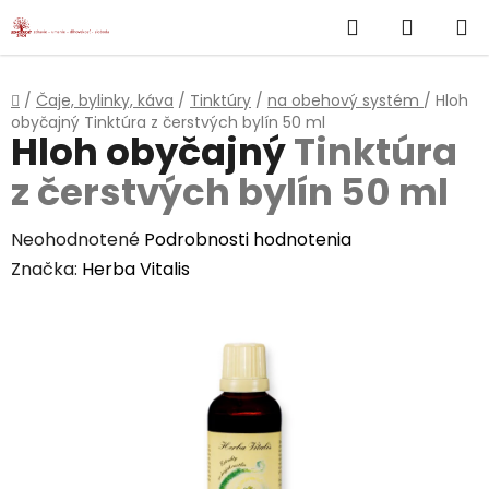
}
Hľadať
NÁKUP
Prejsť
na
KOŠÍK
obsah
Domov
/
Čaje, bylinky, káva
/
Tinktúry
/
na obehový systém
/
Hloh
obyčajný
Tinktúra z čerstvých bylín 50 ml
Hloh obyčajný
Tinktúra
z čerstvých bylín 50 ml
Priemerné
Neohodnotené
Podrobnosti hodnotenia
hodnotenie
Značka:
Herba Vitalis
produktu
je
0,0
z
5
hviezdičiek.