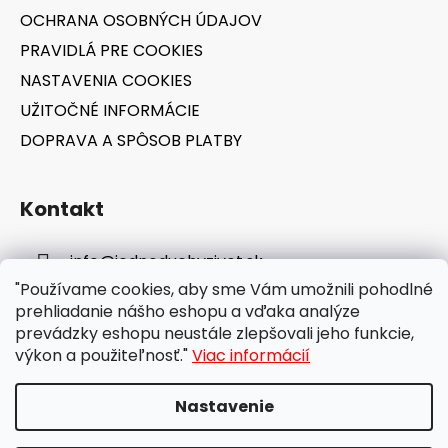
OCHRANA OSOBNÝCH ÚDAJOV
PRAVIDLÁ PRE COOKIES
NASTAVENIA COOKIES
UŽITOČNÉ INFORMÁCIE
DOPRAVA A SPÔSOB PLATBY
Kontakt
info
@
jednoduchyzivot.sk
"Používame cookies, aby sme Vám umožnili pohodlné
E-shop: 0948 647 767
prehliadanie nášho eshopu a vďaka analýze
prevádzky eshopu neustále zlepšovali jeho funkcie,
výkon a použiteľnosť."
Viac informácií
Nastavenie