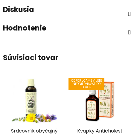
Diskusia
Hodnotenie
Súvisiaci tovar
ODPORÚČAME V LETE
NEOBJEDNÁVAŤ DO
BOXOV
Srdcovník obyčajný
Kvapky Anticholest