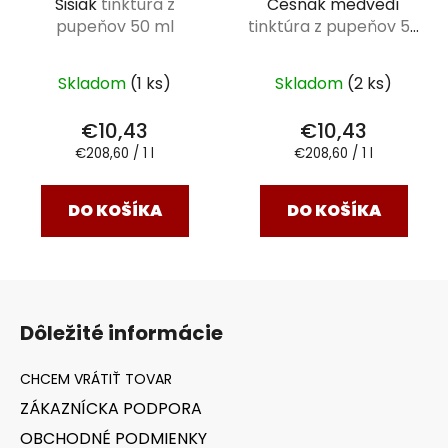
Šišiak
tinktúra z
Cesnak medvedí
pupeňov 50 ml
tinktúra z pupeňov 50
ml
Skladom
(1 ks)
Skladom
(2 ks)
€10,43
€10,43
Jednotková
Jednotková
€208,60 / 1 l
€208,60 / 1 l
cena:
cena:
DO KOŠÍKA
DO KOŠÍKA
Z
á
Dôležité informácie
p
ä
t
ZÁKAZNÍCKA PODPORA
i
OBCHODNÉ PODMIENKY
e