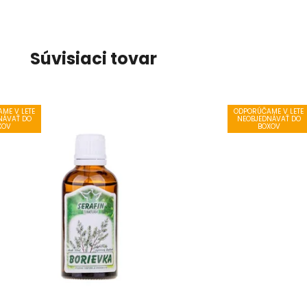
Súvisiaci tovar
ME V LETE
ODPORÚČAME V LETE
NÁVAŤ DO
NEOBJEDNÁVAŤ DO
XOV
BOXOV