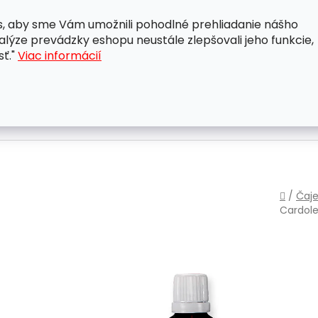
, aby sme Vám umožnili pohodlné prehliadanie nášho
A
OBCHODNÉ PODMIENKY
OCHRANA OSOBNÝCH ÚDAJ
lýze prevádzky eshopu neustále zlepšovali jeho funkcie,
sť."
Viac informácií
Domo
/
Čaje
Cardole