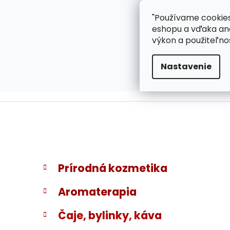
}
Prejsť
"Používame cookies
ZÁKAZNÍCKA PODPOR
na
eshopu a vďaka ana
obsah
výkon a použiteľno
Nastavenie
B
K
Preskočiť
Prírodná kozmetika
a
kategórie
o
t
č
Aromaterapia
e
n
g
ý
Čaje, bylinky, káva
ó
p
r