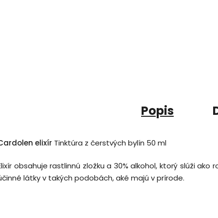
Popis
Cardolen elixír
Tinktúra z čerstvých bylín 50 ml
Elixír obsahuje rastlinnú zložku a 30% alkohol, ktorý slúži ak
účinné látky v takých podobách, aké majú v prírode.