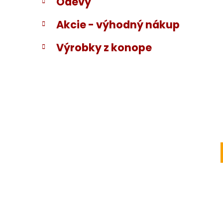
Odevy
Akcie - výhodný nákup
Výrobky z konope