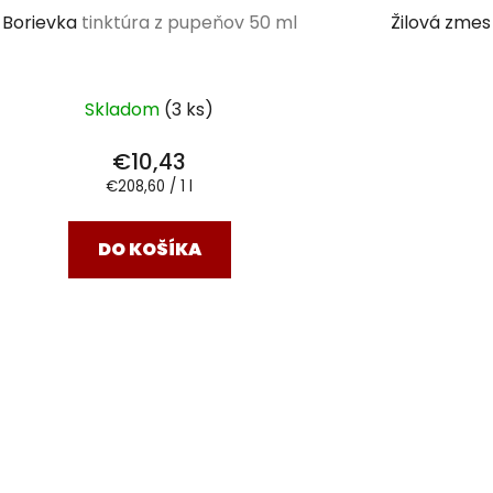
Borievka
tinktúra z pupeňov 50 ml
Žilová zme
Skladom
(3 ks)
€10,43
Jednotková
€208,60 / 1 l
cena:
DO KOŠÍKA