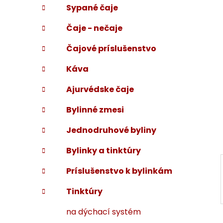
Sypané čaje
i
a
e
n
Čaje - nečaje
e
l
Čajové príslušenstvo
Káva
Ajurvédske čaje
Bylinné zmesi
Jednodruhové byliny
Bylinky a tinktúry
Príslušenstvo k bylinkám
Tinktúry
na dýchací systém