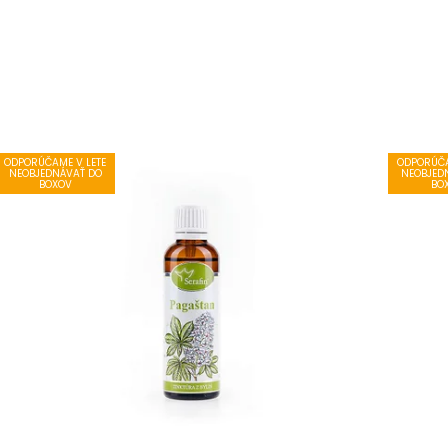
ODPORÚČAME V LETE
ODPORÚČA
NEOBJEDNÁVAŤ DO
NEOBJED
BOXOV
BO