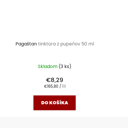
Pagaštan
tinktúra z pupeňov 50 ml
Skladom
(3 ks)
€8,29
Jednotková
€165,80 / 1 l
cena:
DO KOŠÍKA