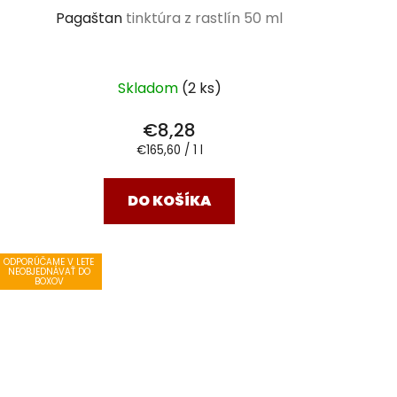
Pagaštan
tinktúra z rastlín 50 ml
Skladom
(2 ks)
€8,28
Jednotková
€165,60 / 1 l
cena:
DO KOŠÍKA
ODPORÚČAME V LETE
NEOBJEDNÁVAŤ DO
BOXOV