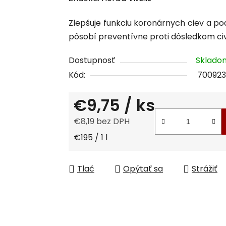
produktu
Zlepšuje funkciu koronárnych ciev a po
je
pôsobí preventívne proti dôsledkom civ
0,0
z
Dostupnosť
Sklad
5
Kód:
700923
hviezdičiek.
€9,75
/ ks
€8,19 bez DPH
Jednotková cena:
€195 / 1 l
Tlač
Opýtať sa
Strážiť