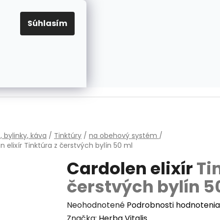
EUR
Prihlásenie
Registrácia
OV
PRAVIDLÁ PRE COOKIES
NASTAVENIA COOKIES
Súhlasím
PRÁZDNY KOŠÍK
NÁKUPNÝ
KOŠÍK
v
, bylinky, káva
/
Tinktúry
/
na obehový systém
/
n elixír
Tinktúra z čerstvých bylín 50 ml
Cardolen elixír
Ti
čerstvých bylín 5
Priemerné
Neohodnotené
Podrobnosti hodnotenia
hodnotenie
Značka:
Herba Vitalis