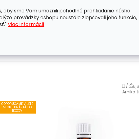
, aby sme Vám umožnili pohodlné prehliadanie nášho
A
OBCHODNÉ PODMIENKY
OCHRANA OSOBNÝCH ÚDAJ
lýze prevádzky eshopu neustále zlepšovali jeho funkcie,
sť."
Viac informácií
Domo
/
Čaje
Arnika
t
ODPORÚČAME V LETE
NEOBJEDNÁVAŤ DO
BOXOV