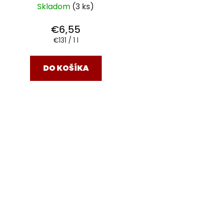
Skladom
(3 ks)
€6,55
Jednotková
€131 / 1 l
cena:
DO KOŠÍKA