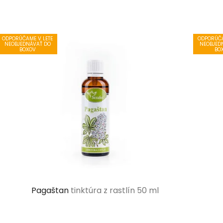
ODPORÚČAME V LETE
ODPORÚČA
NEOBJEDNÁVAŤ DO
NEOBJED
BOXOV
BO
Pagaštan
tinktúra z rastlín 50 ml