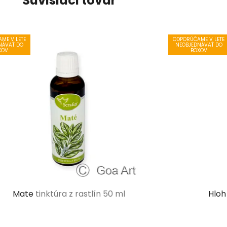
Súvisiaci tovar
ME V LETE
ODPORÚČAME V LETE
NÁVAŤ DO
NEOBJEDNÁVAŤ DO
XOV
BOXOV
Mate
tinktúra z rastlín 50 ml
Hlo