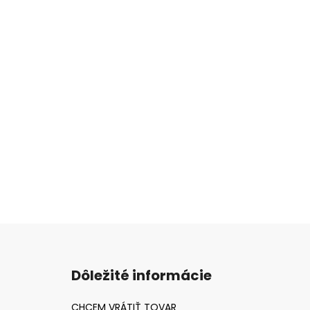
Z
á
Dôležité informácie
p
ä