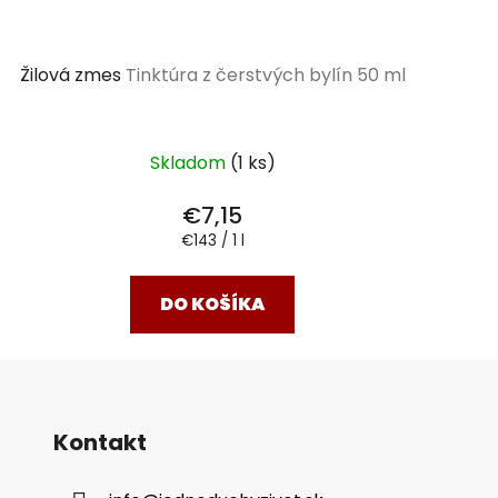
Žilová zmes
Tinktúra z čerstvých bylín 50 ml
Skladom
(1 ks)
€7,15
Jednotková
€143 / 1 l
cena:
DO KOŠÍKA
Kontakt