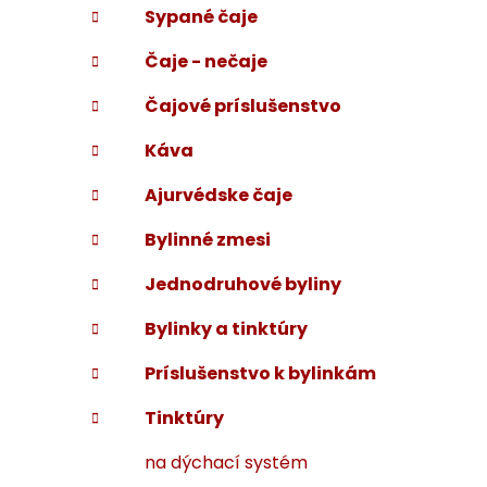
Sypané čaje
i
a
e
n
Čaje - nečaje
e
l
Čajové príslušenstvo
Káva
Ajurvédske čaje
Bylinné zmesi
Jednodruhové byliny
Bylinky a tinktúry
Príslušenstvo k bylinkám
Tinktúry
na dýchací systém