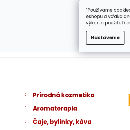
}
Prejsť
"Používame cookies
ZÁKAZNÍCKA PODPOR
na
eshopu a vďaka ana
obsah
výkon a použiteľno
Nastavenie
B
K
Preskočiť
Prírodná kozmetika
a
kategórie
o
t
č
Aromaterapia
e
n
g
ý
Čaje, bylinky, káva
ó
p
r