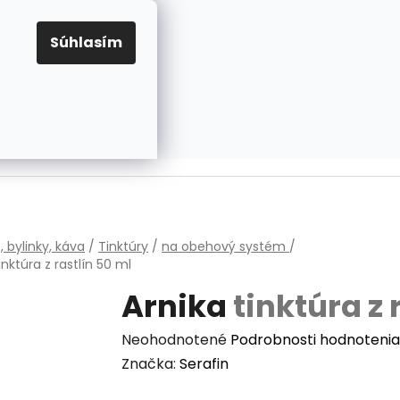
EUR
Prihlásenie
Registrácia
OV
PRAVIDLÁ PRE COOKIES
NASTAVENIA COOKIES
Súhlasím
PRÁZDNY KOŠÍK
NÁKUPNÝ
KOŠÍK
v
, bylinky, káva
/
Tinktúry
/
na obehový systém
/
inktúra z rastlín 50 ml
Arnika
tinktúra z 
Priemerné
Neohodnotené
Podrobnosti hodnotenia
hodnotenie
Značka:
Serafin
produktu