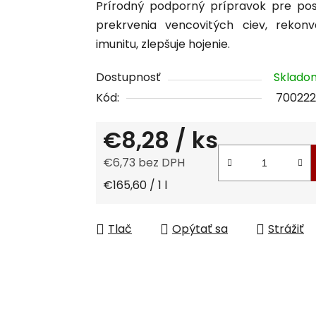
Prírodný podporný prípravok pre posi
je
prekrvenia vencovitých ciev, rekonv
0,0
imunitu, zlepšuje hojenie.
z
5
Dostupnosť
Sklad
hviezdičiek.
Kód:
700222
€8,28
/ ks
€6,73 bez DPH
Jednotková cena:
€165,60 / 1 l
Tlač
Opýtať sa
Strážiť