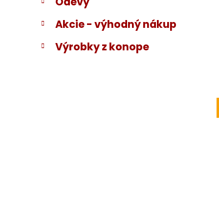
Odevy
Akcie - výhodný nákup
Výrobky z konope