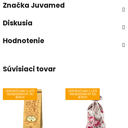
Značka
Juvamed
Diskusia
Hodnotenie
Súvisiaci tovar
ODPORÚČAME V LETE
ODPORÚČAME V LETE
NEOBJEDNÁVAŤ DO
NEOBJEDNÁVAŤ DO
BOXOV
BOXOV