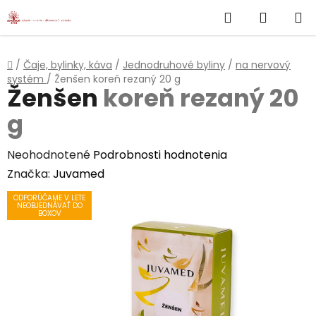
}
Hľadať
NÁKUP
Prejsť
na
KOŠÍK
obsah
Domov
/
Čaje, bylinky, káva
/
Jednodruhové byliny
/
na nervový
systém
/
Ženšen
koreň rezaný 20 g
Ženšen
koreň rezaný 20
g
Priemerné
Neohodnotené
Podrobnosti hodnotenia
hodnotenie
Značka:
Juvamed
produktu
ODPORÚČAME V LETE
NEOBJEDNÁVAŤ DO
je
BOXOV
0,0
z
5
hviezdičiek.