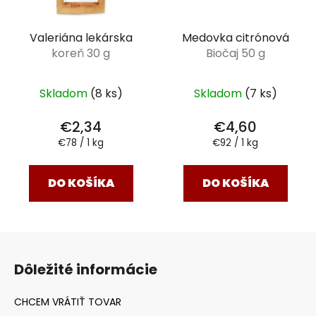
Valeriána lekárska
Medovka citrónová
koreň 30 g
Biočaj 50 g
Skladom
(8 ks)
Skladom
(7 ks)
€2,34
€4,60
Jednotková
Jednotková
€78 / 1 kg
€92 / 1 kg
cena:
cena:
DO KOŠÍKA
DO KOŠÍKA
Z
á
Dôležité informácie
p
ä
t