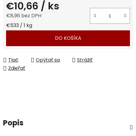
€10,66
/ ks
€8,96 bez DPH
Jednotková cena:
€533 / 1 kg
DO KOŠÍKA
Tlač
Opýtať sa
Strážiť
Zdieľať
Popis