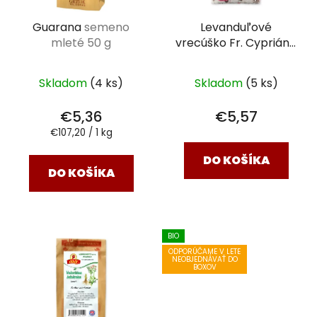
Guarana
semeno
Levanduľové
mleté 50 g
vrecúško Fr. Cypriána
40 g
Skladom
(4 ks)
Skladom
(5 ks)
€5,36
€5,57
Jednotková
€107,20 / 1 kg
cena:
DO KOŠÍKA
DO KOŠÍKA
BIO
ODPORÚČAME V LETE
NEOBJEDNÁVAŤ DO
BOXOV