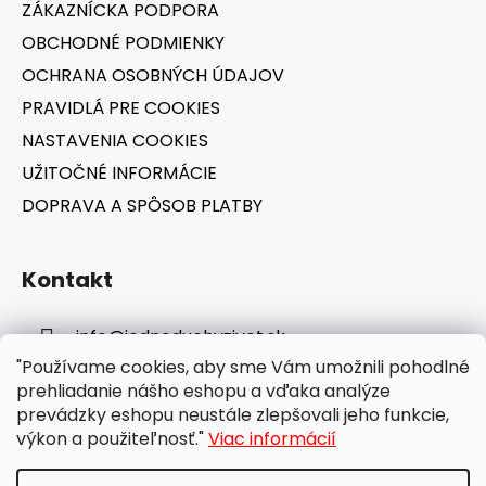
ZÁKAZNÍCKA PODPORA
i
OBCHODNÉ PODMIENKY
e
OCHRANA OSOBNÝCH ÚDAJOV
PRAVIDLÁ PRE COOKIES
NASTAVENIA COOKIES
UŽITOČNÉ INFORMÁCIE
DOPRAVA A SPÔSOB PLATBY
Kontakt
info
@
jednoduchyzivot.sk
"Používame cookies, aby sme Vám umožnili pohodlné
E-shop: 0948 647 767
prehliadanie nášho eshopu a vďaka analýze
prevádzky eshopu neustále zlepšovali jeho funkcie,
výkon a použiteľnosť."
Viac informácií