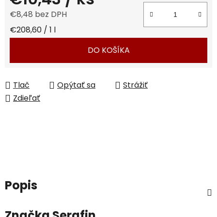
€8,48 bez DPH
Jednotková cena:
€208,60 / 1 l
DO KOŠÍKA
Tlač
Opýtať sa
Strážiť
Zdieľať
Popis
Značka
Serafin