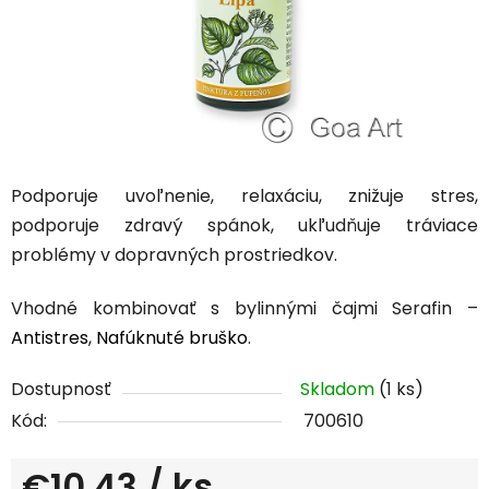
Podporuje uvoľnenie, relaxáciu, znižuje stres,
podporuje zdravý spánok, ukľudňuje tráviace
problémy v dopravných prostriedkov.
Vhodné kombinovať s bylinnými čajmi Serafin –
Antistres
,
Nafúknuté bruško
.
Dostupnosť
Skladom
(1 ks)
Kód:
700610
€10,43
/ ks