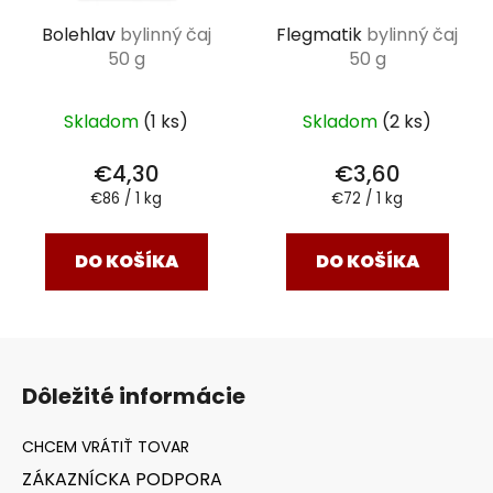
Bolehlav
bylinný čaj
Flegmatik
bylinný čaj
50 g
50 g
Skladom
(1 ks)
Skladom
(2 ks)
€4,30
€3,60
Jednotková
Jednotková
€86 / 1 kg
€72 / 1 kg
cena:
cena:
DO KOŠÍKA
DO KOŠÍKA
Z
á
Dôležité informácie
p
ä
t
ZÁKAZNÍCKA PODPORA