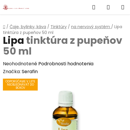
}
Hľadať
NÁKUP
Prejsť
na
KOŠÍK
obsah
Domov
/
Čaje, bylinky, káva
/
Tinktúry
/
na nervový systém
/
Lipa
tinktúra z pupeňov 50 ml
Lipa
tinktúra z pupeňov
50 ml
Priemerné
Neohodnotené
Podrobnosti hodnotenia
hodnotenie
Značka:
Serafin
produktu
ODPORÚČAME V LETE
NEOBJEDNÁVAŤ DO
je
BOXOV
0,0
z
5
hviezdičiek.