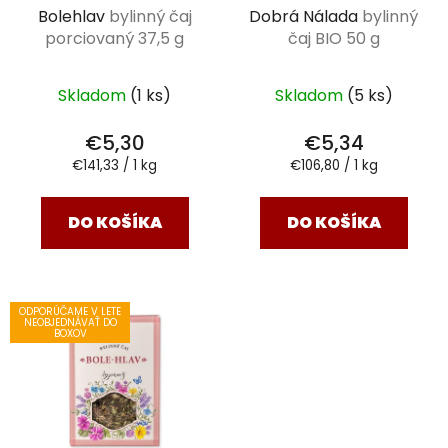
Bolehlav
bylinný čaj
Dobrá Nálada
bylinný
porciovaný 37,5 g
čaj BIO 50 g
Skladom
(1 ks)
Skladom
(5 ks)
€5,30
€5,34
Jednotková
Jednotková
€141,33 / 1 kg
€106,80 / 1 kg
cena:
cena:
DO KOŠÍKA
DO KOŠÍKA
ODPORÚČAME V LETE
NEOBJEDNÁVAŤ DO
BOXOV