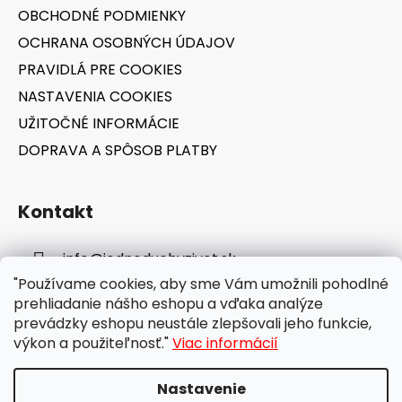
i
OBCHODNÉ PODMIENKY
e
OCHRANA OSOBNÝCH ÚDAJOV
PRAVIDLÁ PRE COOKIES
NASTAVENIA COOKIES
UŽITOČNÉ INFORMÁCIE
DOPRAVA A SPÔSOB PLATBY
Kontakt
info
@
jednoduchyzivot.sk
"Používame cookies, aby sme Vám umožnili pohodlné
E-shop: 0948 647 767
prehliadanie nášho eshopu a vďaka analýze
prevádzky eshopu neustále zlepšovali jeho funkcie,
výkon a použiteľnosť."
Viac informácií
Nastavenie