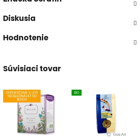
Diskusia
Hodnotenie
Súvisiaci tovar
ODPORÚČAME V LETE
BIO
NEOBJEDNÁVAŤ DO
BOXOV