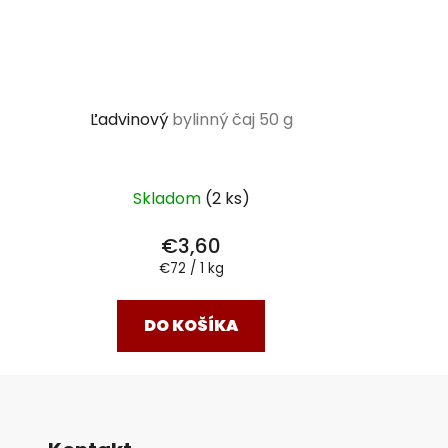
Ľadvinový
bylinný čaj 50 g
Skladom
(2 ks)
€3,60
Jednotková
€72 / 1 kg
cena:
DO KOŠÍKA