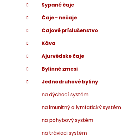
Sypané čaje
i
a
e
n
Čaje - nečaje
e
l
Čajové príslušenstvo
Káva
Ajurvédske čaje
Bylinné zmesi
Jednodruhové byliny
na dýchací systém
na imunitný a lymfatický systém
na pohybový systém
na tráviaci systém