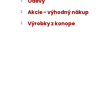
Odevy
Akcie - výhodný nákup
Výrobky z konope