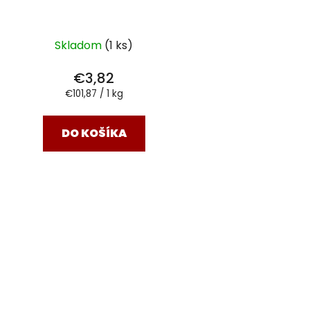
Skladom
(1 ks)
€3,82
Jednotková
€101,87 / 1 kg
cena:
DO KOŠÍKA