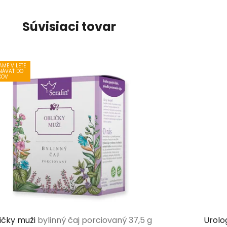
Súvisiaci tovar
ME V LETE
NÁVAŤ DO
XOV
ičky muži
bylinný čaj porciovaný 37,5 g
Urolo