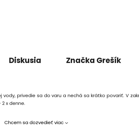
Diskusia
Značka
Grešík
j vody, privedie sa do varu a nechá sa krátko povariť. V z
- 2 x denne.
Chcem sa dozvedieť viac