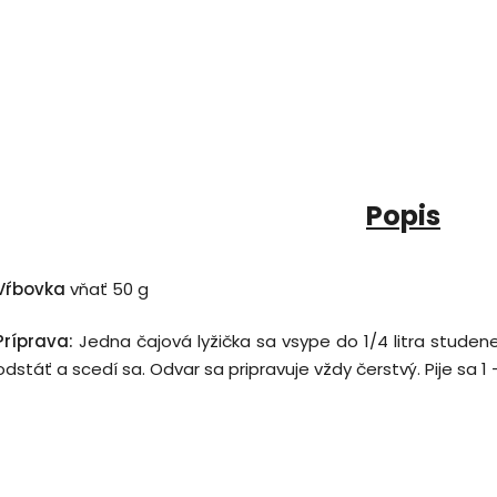
Popis
Vŕbovka
vňať 50 g
Príprava:
Jedna čajová lyžička sa vsype do 1/4 litra studene
odstáť a scedí sa. Odvar sa pripravuje vždy čerstvý. Pije sa 1 