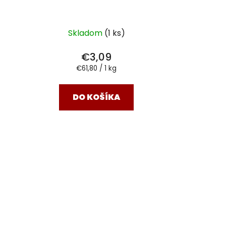
Skladom
(1 ks)
€3,09
Jednotková
€61,80 / 1 kg
cena:
DO KOŠÍKA