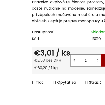
Priaznivo ovplyvňuje činnosť prostaty
je
časté nutkanie na močenie, zamedz
0,0
pri zápaloch močového mechúra a močo
z
obličiek, zlepšuje prejavy menopauzy u ž
5
hviezdičiek.
Dostupnosť
Sklad
Kód:
13010
€3,01
/ ks
€2,53 bez DPH
Jednotková cena:
€60,20 / 1 kg
Tlač
Opýtať sa
Strážiť