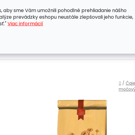
, aby sme Vám umožnili pohodlné prehliadanie nášho
A
OBCHODNÉ PODMIENKY
OCHRANA OSOBNÝCH ÚDAJ
lýze prevádzky eshopu neustále zlepšovali jeho funkcie,
sť."
Viac informácií
Domo
/
Čaje
močový