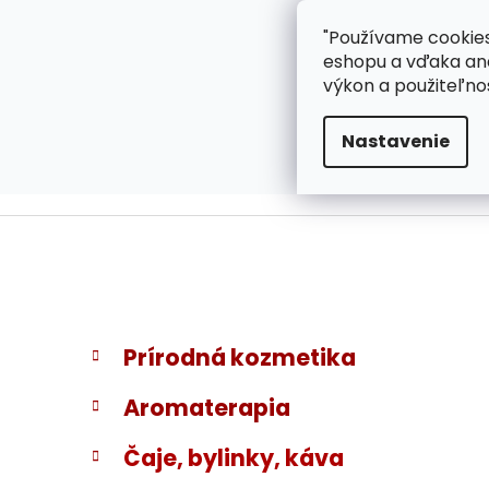
}
Prejsť
"Používame cookies
ZÁKAZNÍCKA PODPOR
na
eshopu a vďaka ana
obsah
výkon a použiteľno
Nastavenie
B
K
Preskočiť
Prírodná kozmetika
a
kategórie
o
t
č
Aromaterapia
e
n
g
ý
Čaje, bylinky, káva
ó
p
r