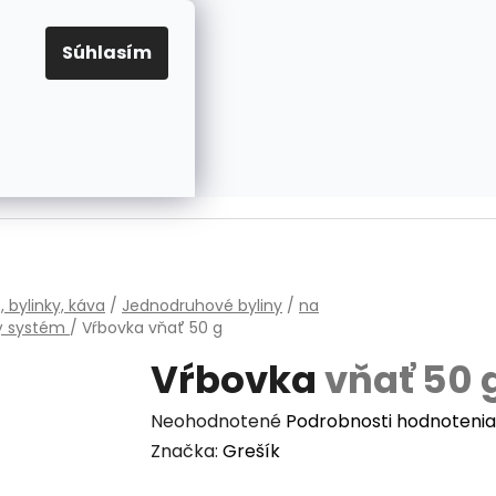
EUR
Prihlásenie
Registrácia
OV
PRAVIDLÁ PRE COOKIES
NASTAVENIA COOKIES
Súhlasím
PRÁZDNY KOŠÍK
NÁKUPNÝ
KOŠÍK
v
, bylinky, káva
/
Jednodruhové byliny
/
na
 systém
/
Vŕbovka
vňať 50 g
Vŕbovka
vňať 50 
Priemerné
Neohodnotené
Podrobnosti hodnotenia
hodnotenie
Značka:
Grešík
produktu