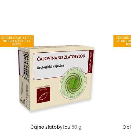
ODPORÚČAME V LETE
ODPORÚČA
NEOBJEDNÁVAŤ DO
NEOBJED
BOXOV
BO
Čaj so zlatobyľou
50 g
Obl