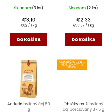
Skladom
(3 ks)
Skladom
(2 ks)
€3,10
€2,33
Jednotková
Jednotková
€62 / 1 kg
€77,67 / 1 kg
cena:
cena:
DO KOŠÍKA
DO KOŠÍKA
ODPORÚČAME V LETE
NEOBJEDNÁVAŤ DO
BOXOV
Antiurin
bylinný čaj 50
Obličky muži
bylinný
g
čaj porciovaný 37,5 g