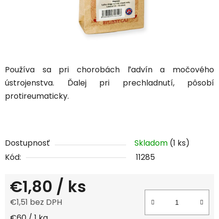
Používa sa pri chorobách ľadvín a močového
ústrojenstva. Ďalej pri prechladnutí, pôsobí
protireumaticky.
Dostupnosť
Skladom
(1 ks)
Kód:
11285
€1,80
/ ks
€1,51 bez DPH
Jednotková cena:
€60 / 1 kg