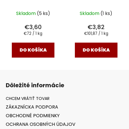
Skladom
(5 ks)
Skladom
(1 ks)
€3,60
€3,82
Jednotková
Jednotková
€72 / 1 kg
€101,87 / 1 kg
cena:
cena:
DO KOŠÍKA
DO KOŠÍKA
Z
á
Dôležité informácie
p
ä
t
ZÁKAZNÍCKA PODPORA
i
OBCHODNÉ PODMIENKY
e
OCHRANA OSOBNÝCH ÚDAJOV