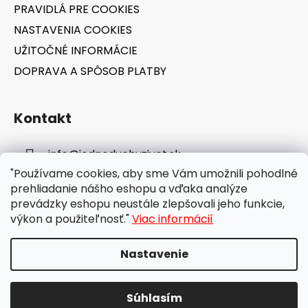
PRAVIDLÁ PRE COOKIES
NASTAVENIA COOKIES
UŽITOČNÉ INFORMÁCIE
DOPRAVA A SPÔSOB PLATBY
Kontakt
info
@
jednoduchyzivot.sk
"Používame cookies, aby sme Vám umožnili pohodlné
E-shop: 0948 647 767
prehliadanie nášho eshopu a vďaka analýze
prevádzky eshopu neustále zlepšovali jeho funkcie,
výkon a použiteľnosť."
Viac informácií
Nastavenie
Vytvoril Shoptet
Súhlasím
Copyright 2026
jednoduchyzivot.sk
. Všetky práva