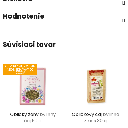
Hodnotenie
Súvisiaci tovar
ODPORÚČAME V LETE
NEOBJEDNÁVAŤ DO
BOXOV
Obličky ženy
bylinný
Obličkový čaj
bylinná
čaj 50 g
zmes 30 g