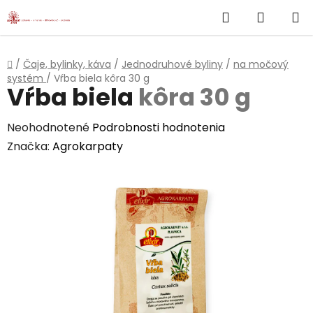
}
Hľadať
NÁKUP
Prejsť
na
KOŠÍK
obsah
Domov
/
Čaje, bylinky, káva
/
Jednodruhové byliny
/
na močový
systém
/
Vŕba biela
kôra 30 g
Vŕba biela
kôra 30 g
Priemerné
Neohodnotené
Podrobnosti hodnotenia
hodnotenie
Značka:
Agrokarpaty
produktu
je
0,0
z
5
hviezdičiek.