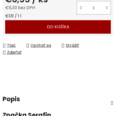
€5,33 bez DPH
Jednotková cena:
€131 / 1 l
DO KOŠÍKA
Tlač
Opýtať sa
Strážiť
Zdieľať
Popis
Značka
Serafin