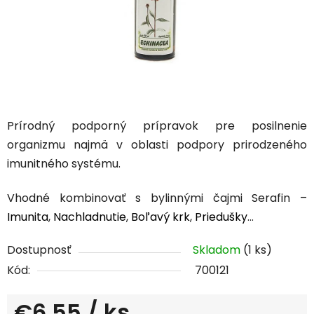
Prírodný podporný prípravok pre posilnenie
organizmu najmä v oblasti podpory prirodzeného
imunitného systému.
Vhodné kombinovať s bylinnými čajmi Serafin –
Imunita
,
Nachladnutie
,
Boľavý krk
,
Priedušky
...
Dostupnosť
Skladom
(1 ks)
Kód:
700121
€6,55
/ ks