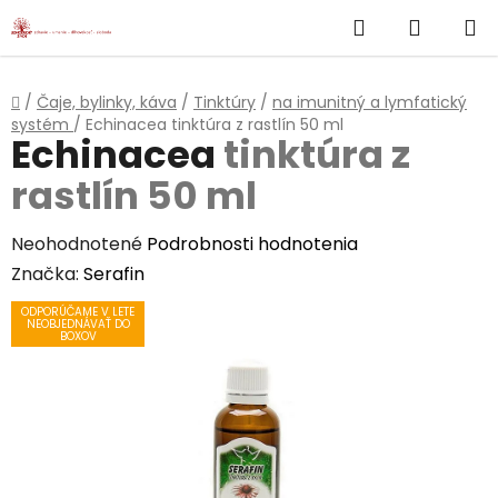
}
Hľadať
NÁKUP
Prejsť
na
KOŠÍK
obsah
Domov
/
Čaje, bylinky, káva
/
Tinktúry
/
na imunitný a lymfatický
systém
/
Echinacea
tinktúra z rastlín 50 ml
Echinacea
tinktúra z
rastlín 50 ml
Priemerné
Neohodnotené
Podrobnosti hodnotenia
hodnotenie
Značka:
Serafin
produktu
ODPORÚČAME V LETE
NEOBJEDNÁVAŤ DO
je
BOXOV
0,0
z
5
hviezdičiek.