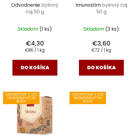
Odvodnenie
bylinný
Imunostim
bylinný čaj
čaj 50 g
50 g
Skladom
(1 ks)
Skladom
(3 ks)
€4,30
€3,60
Jednotková
Jednotková
€86 / 1 kg
€72 / 1 kg
cena:
cena:
DO KOŠÍKA
DO KOŠÍKA
ODPORÚČAME V LETE
ODPORÚČAME V LETE
NEOBJEDNÁVAŤ DO
NEOBJEDNÁVAŤ DO
BOXOV
BOXOV