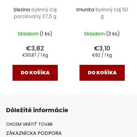
Slezina
bylinný čaj
Imunita
bylinný čaj 50
porciovaný 37,5 g
g
Skladom
(1 ks)
Skladom
(3 ks)
€3,82
€3,10
Jednotková
Jednotková
€101,87 / 1 kg
€62 / 1 kg
cena:
cena:
DO KOŠÍKA
DO KOŠÍKA
Z
á
Dôležité informácie
p
ä
t
ZÁKAZNÍCKA PODPORA