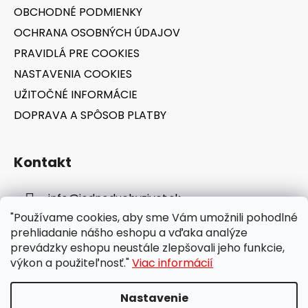
i
OBCHODNÉ PODMIENKY
e
OCHRANA OSOBNÝCH ÚDAJOV
PRAVIDLÁ PRE COOKIES
NASTAVENIA COOKIES
UŽITOČNÉ INFORMÁCIE
DOPRAVA A SPÔSOB PLATBY
Kontakt
info
@
jednoduchyzivot.sk
"Používame cookies, aby sme Vám umožnili pohodlné
E-shop: 0948 647 767
prehliadanie nášho eshopu a vďaka analýze
prevádzky eshopu neustále zlepšovali jeho funkcie,
výkon a použiteľnosť."
Viac informácií
Nastavenie