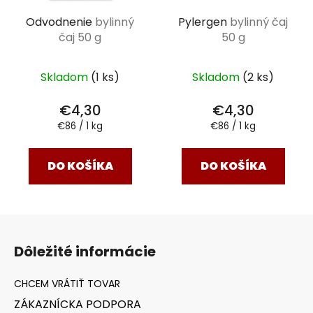
Odvodnenie
bylinný
Pylergen
bylinný čaj
čaj 50 g
50 g
Skladom
(1 ks)
Skladom
(2 ks)
€4,30
€4,30
Jednotková
Jednotková
€86 / 1 kg
€86 / 1 kg
cena:
cena:
DO KOŠÍKA
DO KOŠÍKA
Z
á
Dôležité informácie
p
ä
t
ZÁKAZNÍCKA PODPORA