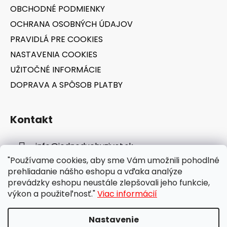
i
OBCHODNÉ PODMIENKY
e
OCHRANA OSOBNÝCH ÚDAJOV
PRAVIDLÁ PRE COOKIES
NASTAVENIA COOKIES
UŽITOČNÉ INFORMÁCIE
DOPRAVA A SPÔSOB PLATBY
Kontakt
info
@
jednoduchyzivot.sk
"Používame cookies, aby sme Vám umožnili pohodlné
E-shop: 0948 647 767
prehliadanie nášho eshopu a vďaka analýze
prevádzky eshopu neustále zlepšovali jeho funkcie,
výkon a použiteľnosť."
Viac informácií
Nastavenie