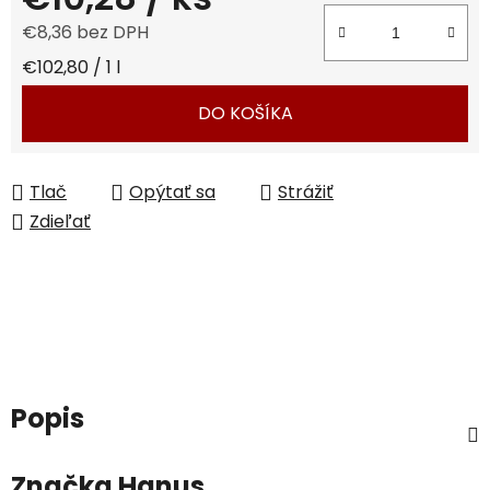
€8,36 bez DPH
Jednotková cena:
€102,80 / 1 l
DO KOŠÍKA
Tlač
Opýtať sa
Strážiť
Zdieľať
Popis
Značka
Hanus