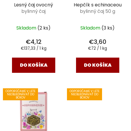
Lesný čaj ovocný
Hepčík s echinaceou
bylinný čaj
bylinný čaj 50 g
Skladom
(2 ks)
Skladom
(3 ks)
€4,12
€3,60
Jednotková
Jednotková
€137,33 / 1 kg
€72 / 1 kg
cena:
cena:
DO KOŠÍKA
DO KOŠÍKA
ODPORÚČAME V LETE
ODPORÚČAME V LETE
NEOBJEDNÁVAŤ DO
NEOBJEDNÁVAŤ DO
BOXOV
BOXOV