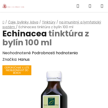
}
Hľadať
NÁKUP
Prejsť
na
KOŠÍK
obsah
Domov
/
Čaje, bylinky, káva
/
Tinktúry
/
na imunitný a lymfatický
systém
/
Echinacea
tinktúra z bylín 100 ml
Echinacea
tinktúra z
bylín 100 ml
Priemerné
Neohodnotené
Podrobnosti hodnotenia
hodnotenie
Značka:
Hanus
produktu
ODPORÚČAME V LETE
NEOBJEDNÁVAŤ DO
je
BOXOV
0,0
z
5
hviezdičiek.