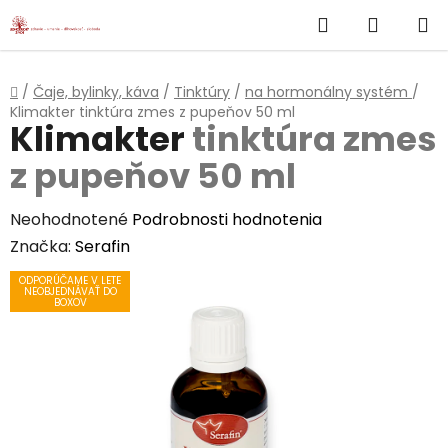
}
Hľadať
NÁKUP
Prejsť
na
KOŠÍK
obsah
Domov
/
Čaje, bylinky, káva
/
Tinktúry
/
na hormonálny systém
/
Klimakter
tinktúra zmes z pupeňov 50 ml
Klimakter
tinktúra zmes
z pupeňov 50 ml
Priemerné
Neohodnotené
Podrobnosti hodnotenia
hodnotenie
Značka:
Serafin
produktu
ODPORÚČAME V LETE
NEOBJEDNÁVAŤ DO
je
BOXOV
0,0
z
5
hviezdičiek.