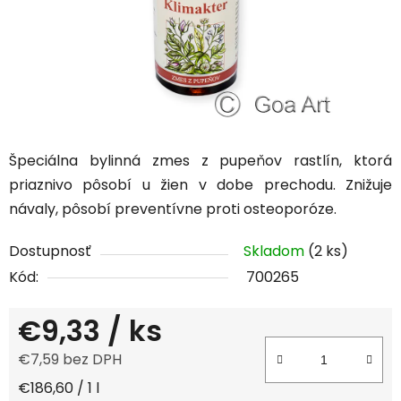
Špeciálna bylinná zmes z pupeňov rastlín, ktorá
priaznivo pôsobí u žien v dobe prechodu. Znižuje
návaly, pôsobí preventívne proti osteoporóze.
Dostupnosť
Skladom
(2 ks)
Kód:
700265
€9,33
/ ks
€7,59 bez DPH
Jednotková cena:
€186,60 / 1 l