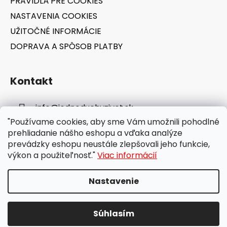
PRAVIDLÁ PRE COOKIES
NASTAVENIA COOKIES
UŽITOČNÉ INFORMÁCIE
DOPRAVA A SPÔSOB PLATBY
Kontakt
info
@
jednoduchyzivot.sk
"Používame cookies, aby sme Vám umožnili pohodlné
E-shop: 0948 647 767
prehliadanie nášho eshopu a vďaka analýze
prevádzky eshopu neustále zlepšovali jeho funkcie,
výkon a použiteľnosť."
Viac informácií
Nastavenie
Vytvoril Shoptet
Súhlasím
Copyright 2026
jednoduchyzivot.sk
. Všetky práva