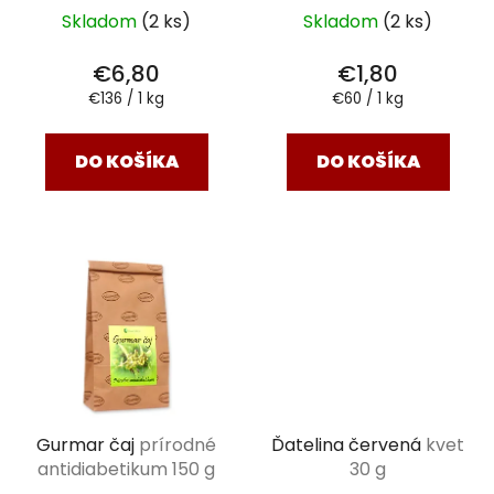
Skladom
(2 ks)
Skladom
(2 ks)
€6,80
€1,80
Jednotková
Jednotková
€136 / 1 kg
€60 / 1 kg
cena:
cena:
DO KOŠÍKA
DO KOŠÍKA
Gurmar čaj
prírodné
Ďatelina červená
kvet
antidiabetikum 150 g
30 g