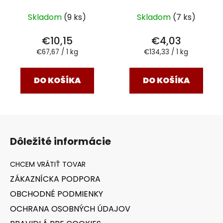
Skladom
(9 ks)
Skladom
(7 ks)
€10,15
€4,03
Jednotková
Jednotková
€67,67 / 1 kg
€134,33 / 1 kg
cena:
cena:
DO KOŠÍKA
DO KOŠÍKA
Z
á
Dôležité informácie
p
ä
t
ZÁKAZNÍCKA PODPORA
i
OBCHODNÉ PODMIENKY
e
OCHRANA OSOBNÝCH ÚDAJOV