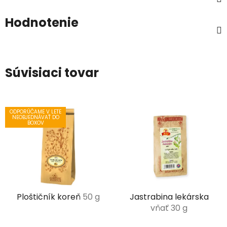
Hodnotenie
Súvisiaci tovar
ODPORÚČAME V LETE
NEOBJEDNÁVAŤ DO
BOXOV
Ploštičník koreň
50 g
Jastrabina lekárska
vňať 30 g