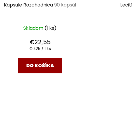
Kapsule Rozchodnica
90 kapsúl
Leci
Skladom
(1 ks)
€22,55
Jednotková
€0,25 / 1 ks
cena:
DO KOŠÍKA