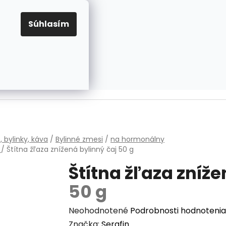
EUR
Prihlásenie
Registrácia
OV
PRAVIDLÁ PRE COOKIES
NASTAVENIA COOKIES
Súhlasím
PRÁZDNY KOŠÍK
NÁKUPNÝ
KOŠÍK
v
, bylinky, káva
/
Bylinné zmesi
/
na hormonálny
m
/
Štítna žľaza znížená
bylinný čaj 50 g
Štítna žľaza zníž
50 g
Priemerné
Neohodnotené
Podrobnosti hodnotenia
hodnotenie
Značka:
Serafin