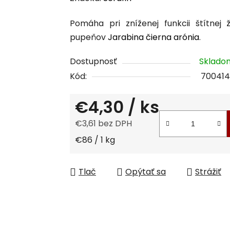
produktu
Pomáha pri zníženej funkcii štítnej 
je
pupeňov
Jarabina čierna arónia
.
0,0
z
Dostupnosť
Sklad
5
Kód:
700414
hviezdičiek.
€4,30
/ ks
€3,61 bez DPH
Jednotková cena:
€86 / 1 kg
Tlač
Opýtať sa
Strážiť