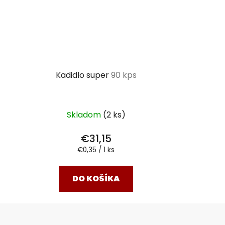
Kadidlo super
90 kps
Skladom
(2 ks)
€31,15
Jednotková
€0,35 / 1 ks
cena:
DO KOŠÍKA