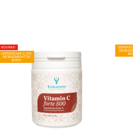
NOVINKA!
ODPORÚČA
NEOBJED
ODPORÚČAME V LETE
BO
NEOBJEDNÁVAŤ DO
BOXOV