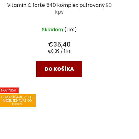
Vitamín C forte 540 komplex pufrovaný
90
kps
Skladom
(1 ks)
€35,40
Jednotková
€0,39 / 1 ks
cena:
DO KOŠÍKA
NOVINKA!
ODPORÚČAME V LETE
NEOBJEDNÁVAŤ DO
BOXOV