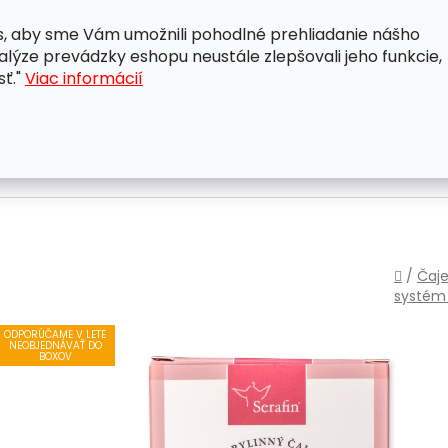
, aby sme Vám umožnili pohodlné prehliadanie nášho
A
OBCHODNÉ PODMIENKY
OCHRANA OSOBNÝCH ÚDAJ
lýze prevádzky eshopu neustále zlepšovali jeho funkcie,
sť."
Viac informácií
Domo
/
Čaje
systé
ODPORÚČAME V LETE
NEOBJEDNÁVAŤ DO
BOXOV