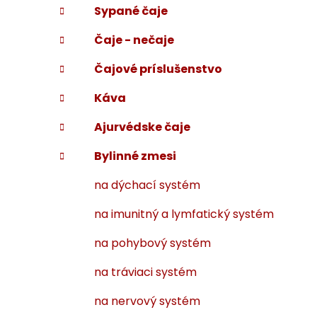
Sypané čaje
i
a
e
n
Čaje - nečaje
e
l
Čajové príslušenstvo
Káva
Ajurvédske čaje
Bylinné zmesi
na dýchací systém
na imunitný a lymfatický systém
na pohybový systém
na tráviaci systém
na nervový systém