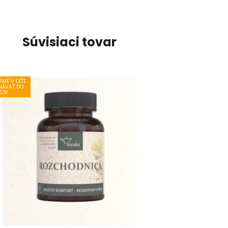
Súvisiaci tovar
ME V LETE
NÁVAŤ DO
XOV