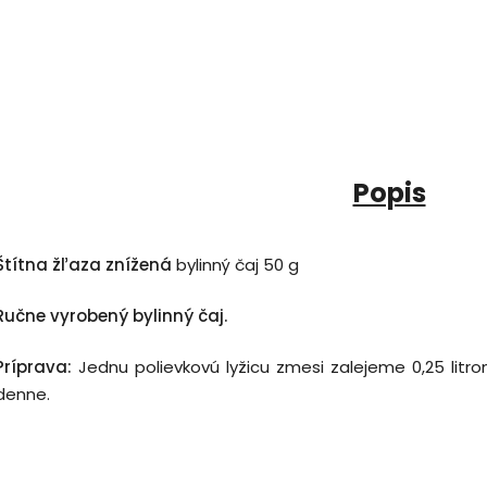
Popis
Štítna žľaza znížená
bylinný čaj 50 g
Ručne vyrobený bylinný čaj.
Príprava:
Jednu polievkovú lyžicu zmesi zalejeme 0,25 li
denne.