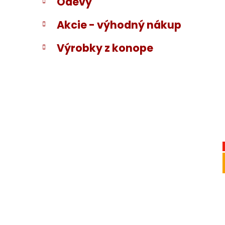
Odevy
Akcie - výhodný nákup
Výrobky z konope