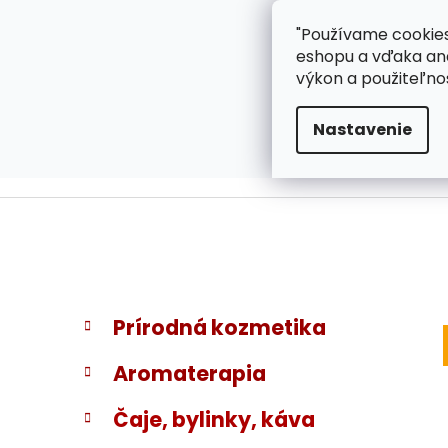
}
Prejsť
"Používame cookies
ZÁKAZNÍCKA PODPOR
na
eshopu a vďaka ana
obsah
výkon a použiteľno
Nastavenie
B
K
Preskočiť
Prírodná kozmetika
a
kategórie
o
t
č
Aromaterapia
e
n
g
ý
Čaje, bylinky, káva
ó
p
r