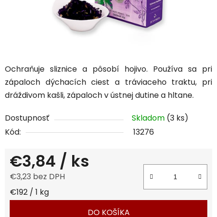
Ochraňuje sliznice a pôsobí hojivo. Používa sa pri
zápaloch dýchacích ciest a tráviaceho traktu, pri
dráždivom kašli, zápaloch v ústnej dutine a hltane.
Dostupnosť
Skladom
(3 ks)
Kód:
13276
€3,84
/ ks
€3,23 bez DPH
Jednotková cena:
€192 / 1 kg
DO KOŠÍKA