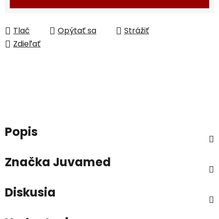
Tlač
Opýtať sa
Strážiť
Zdieľať
Popis
Značka
Juvamed
Diskusia