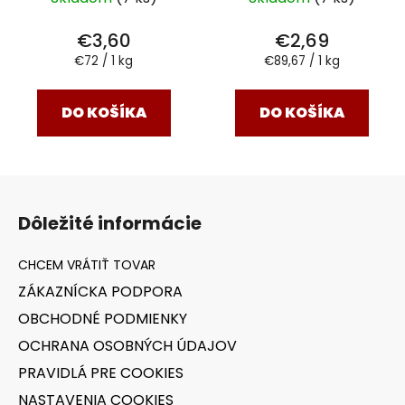
€3,60
€2,69
Jednotková
Jednotková
€72 / 1 kg
€89,67 / 1 kg
cena:
cena:
DO KOŠÍKA
DO KOŠÍKA
Z
á
Dôležité informácie
p
ä
t
ZÁKAZNÍCKA PODPORA
i
OBCHODNÉ PODMIENKY
e
OCHRANA OSOBNÝCH ÚDAJOV
PRAVIDLÁ PRE COOKIES
NASTAVENIA COOKIES