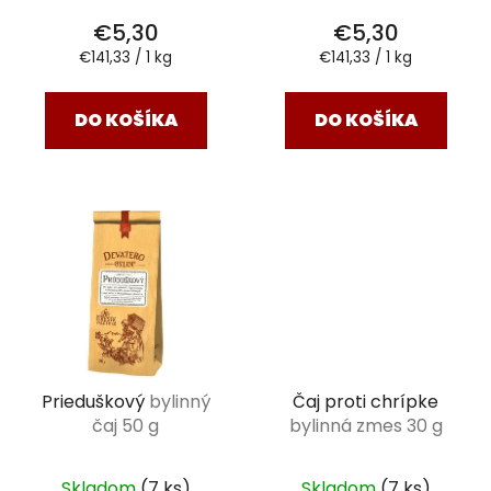
€5,30
€5,30
Jednotková
Jednotková
€141,33 / 1 kg
€141,33 / 1 kg
cena:
cena:
DO KOŠÍKA
DO KOŠÍKA
Prieduškový
bylinný
Čaj proti chrípke
čaj 50 g
bylinná zmes 30 g
Skladom
(7 ks)
Skladom
(7 ks)