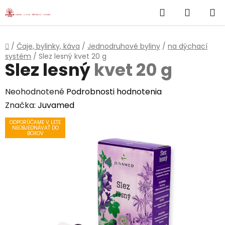
}
Hľadať
NÁKUP
Prejsť
na
KOŠÍK
obsah
Domov
/
Čaje, bylinky, káva
/
Jednodruhové byliny
/
na dýchací
systém
/
Slez lesný
kvet 20 g
Slez lesný
kvet 20 g
Priemerné
Neohodnotené
Podrobnosti hodnotenia
hodnotenie
Značka:
Juvamed
produktu
ODPORÚČAME V LETE
NEOBJEDNÁVAŤ DO
je
BOXOV
0,0
z
5
hviezdičiek.