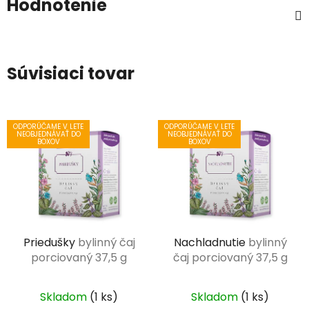
Hodnotenie
Súvisiaci tovar
ODPORÚČAME V LETE
ODPORÚČAME V LETE
NEOBJEDNÁVAŤ DO
NEOBJEDNÁVAŤ DO
BOXOV
BOXOV
Priedušky
bylinný čaj
Nachladnutie
bylinný
porciovaný 37,5 g
čaj porciovaný 37,5 g
Skladom
(1 ks)
Skladom
(1 ks)