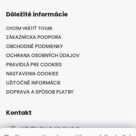
Z
á
Dôležité informácie
p
ä
t
ZÁKAZNÍCKA PODPORA
i
OBCHODNÉ PODMIENKY
e
OCHRANA OSOBNÝCH ÚDAJOV
PRAVIDLÁ PRE COOKIES
NASTAVENIA COOKIES
UŽITOČNÉ INFORMÁCIE
DOPRAVA A SPÔSOB PLATBY
Kontakt
info
@
jednoduchyzivot.sk