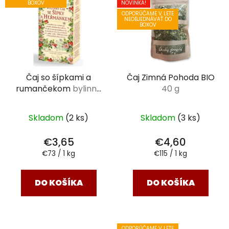
NOVINKA!
BOXOV
ODPORÚČAME V LETE
NEOBJEDNÁVAŤ DO
BOXOV
Čaj so šípkami a
Čaj Zimná Pohoda BIO
rumančekom
bylinný
40 g
čaj 50 g
Skladom
(2 ks)
Skladom
(3 ks)
€3,65
€4,60
Jednotková
Jednotková
€73 / 1 kg
€115 / 1 kg
cena:
cena:
DO KOŠÍKA
DO KOŠÍKA
ODPORÚČAME V LETE