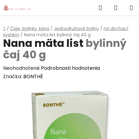
}
Hľadať
NÁKUP
Prejsť
na
KOŠÍK
obsah
Domov
/
Čaje, bylinky, káva
/
Jednodruhové byliny
/
na dýchací
systém
/
Nana mäta list
bylinný čaj 40 g
Nana mäta list
bylinný
čaj 40 g
Priemerné
Neohodnotené
Podrobnosti hodnotenia
hodnotenie
Značka:
BONTHÉ
produktu
je
0,0
z
5
hviezdičiek.