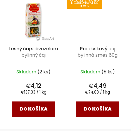
NEOBJEDNÁVAŤ DO
BOXOV
Lesný čaj s divozelom
Prieduškový čaj
bylinný čaj
bylinná zmes 60g
Skladom
(2 ks)
Skladom
(5 ks)
€4,12
€4,49
Jednotková
Jednotková
€137,33 / 1 kg
€74,83 / 1 kg
cena:
cena:
DO KOŠÍKA
DO KOŠÍKA