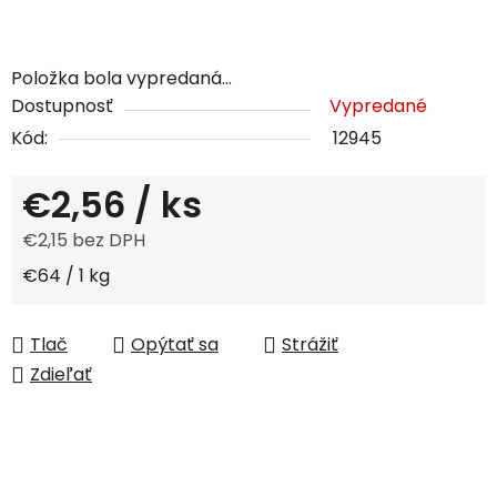
Položka bola vypredaná…
Dostupnosť
Vypredané
Kód:
12945
€2,56
/ ks
€2,15 bez DPH
Jednotková cena:
€64 / 1 kg
Tlač
Opýtať sa
Strážiť
Zdieľať