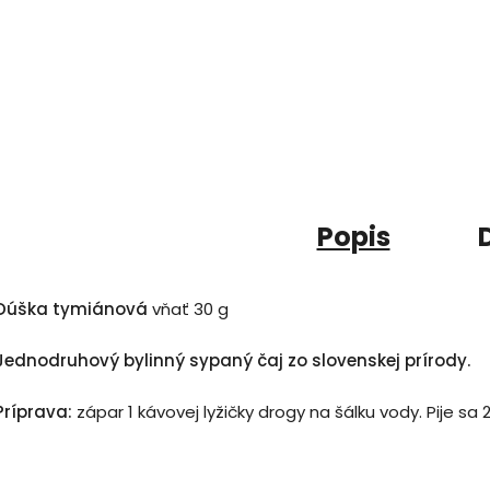
Popis
Dúška tymiánová
vňať 30 g
Jednodruhový bylinný sypaný čaj zo slovenskej prírody.
Príprava:
zápar 1 kávovej lyžičky drogy na šálku vody. Pije s