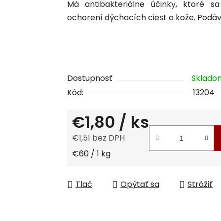
Má antibakteriálne účinky, ktoré sa
je
ochorení dýchacích ciest a kože. Podáv
0,0
z
5
hviezdičiek.
Dostupnosť
Sklad
Kód:
13204
€1,80
/ ks
€1,51 bez DPH
Jednotková cena:
€60 / 1 kg
Tlač
Opýtať sa
Strážiť