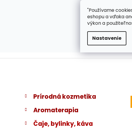
}
Prejsť
"Používame cookies
ZÁKAZNÍCKA PODPOR
na
eshopu a vďaka ana
obsah
výkon a použiteľno
Nastavenie
B
K
Preskočiť
Prírodná kozmetika
a
kategórie
o
t
č
Aromaterapia
e
n
g
ý
Čaje, bylinky, káva
ó
p
r