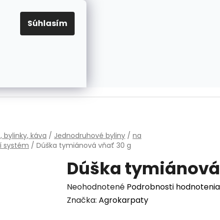
EUR
Prihlásenie
Registrácia
OV
PRAVIDLÁ PRE COOKIES
NASTAVENIA COOKIES
Súhlasím
PRÁZDNY KOŠÍK
NÁKUPNÝ
KOŠÍK
v
, bylinky, káva
/
Jednodruhové byliny
/
na
í systém
/
Dúška tymiánová
vňať 30 g
Dúška tymiánov
Priemerné
Neohodnotené
Podrobnosti hodnotenia
hodnotenie
Značka:
Agrokarpaty
produktu