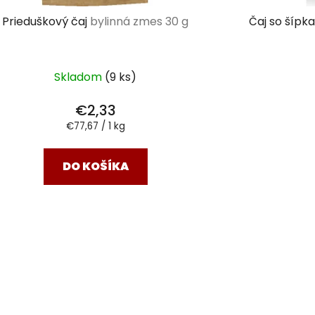
Prieduškový čaj
bylinná zmes 30 g
Čaj so šíp
Skladom
(9 ks)
€2,33
Jednotková
€77,67 / 1 kg
cena:
DO KOŠÍKA