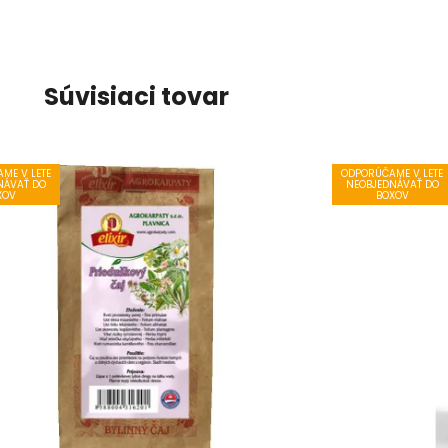
Súvisiaci tovar
ME V LETE
ODPORÚČAME V LETE
NÁVAŤ DO
NEOBJEDNÁVAŤ DO
XOV
BOXOV