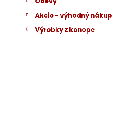
Odevy
Akcie - výhodný nákup
Výrobky z konope