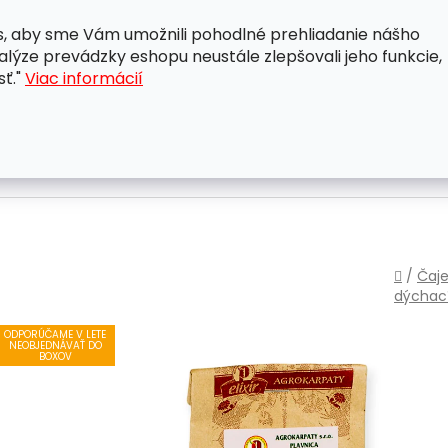
, aby sme Vám umožnili pohodlné prehliadanie nášho
A
OBCHODNÉ PODMIENKY
OCHRANA OSOBNÝCH ÚDAJ
lýze prevádzky eshopu neustále zlepšovali jeho funkcie,
sť."
Viac informácií
Domo
/
Čaje
dýchac
ODPORÚČAME V LETE
NEOBJEDNÁVAŤ DO
BOXOV