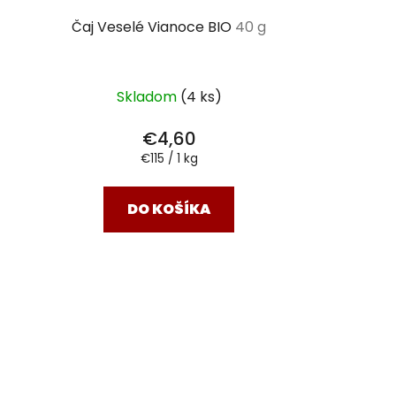
Čaj Veselé Vianoce BIO
40 g
Skladom
(4 ks)
€4,60
Jednotková
€115 / 1 kg
cena:
DO KOŠÍKA