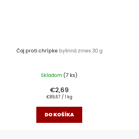
Čaj proti chrípke
bylinná zmes 30 g
Skladom
(7 ks)
€2,69
Jednotková
€89,67 / 1 kg
cena:
DO KOŠÍKA