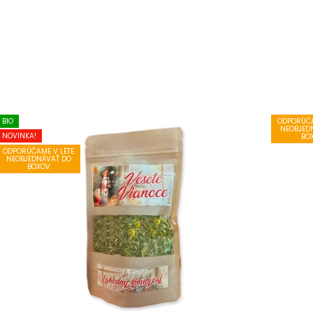
BIO
ODPORÚČA
NEOBJED
NOVINKA!
BO
ODPORÚČAME V LETE
NEOBJEDNÁVAŤ DO
BOXOV