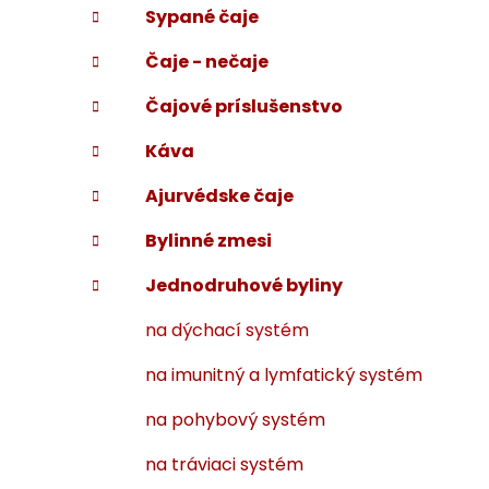
Sypané čaje
i
a
e
n
Čaje - nečaje
e
l
Čajové príslušenstvo
Káva
Ajurvédske čaje
Bylinné zmesi
Jednodruhové byliny
na dýchací systém
na imunitný a lymfatický systém
na pohybový systém
na tráviaci systém