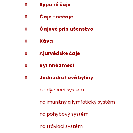
Sypané čaje
i
a
e
n
Čaje - nečaje
e
l
Čajové príslušenstvo
Káva
Ajurvédske čaje
Bylinné zmesi
Jednodruhové byliny
na dýchací systém
na imunitný a lymfatický systém
na pohybový systém
na tráviaci systém