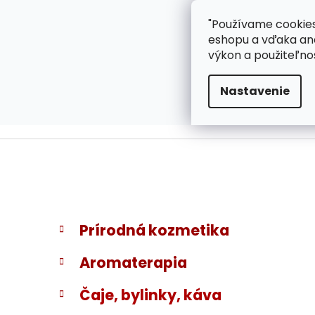
}
Prejsť
"Používame cookies
ZÁKAZNÍCKA PODPOR
na
eshopu a vďaka ana
obsah
výkon a použiteľno
Nastavenie
B
K
Preskočiť
Prírodná kozmetika
a
kategórie
o
t
č
Aromaterapia
e
n
g
ý
Čaje, bylinky, káva
ó
p
r