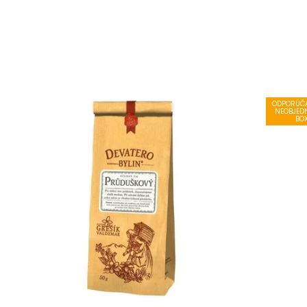
ODPORÚČA
NEOBJED
BO