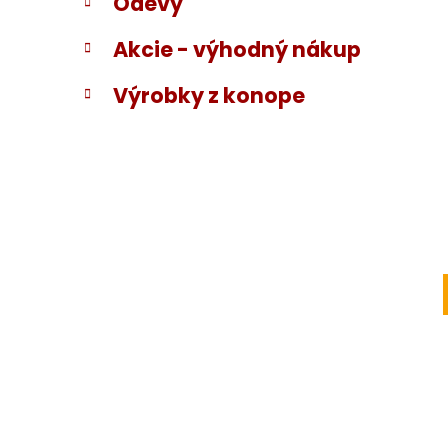
Odevy
Akcie - výhodný nákup
Výrobky z konope