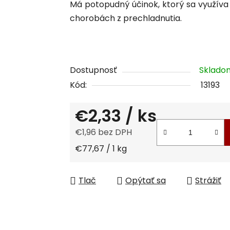
Má potopudný účinok, ktorý sa využíva
je
chorobách z prechladnutia.
0,0
z
5
hviezdičiek.
Dostupnosť
Sklad
Kód:
13193
€2,33
/ ks
€1,96 bez DPH
Jednotková cena:
€77,67 / 1 kg
Tlač
Opýtať sa
Strážiť