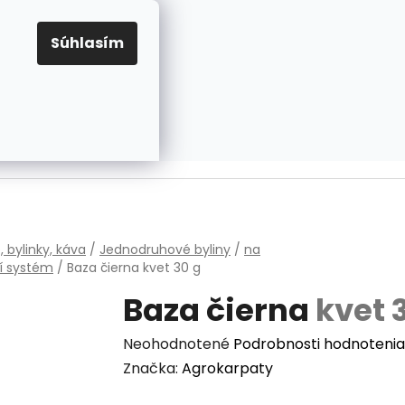
EUR
Prihlásenie
Registrácia
OV
PRAVIDLÁ PRE COOKIES
NASTAVENIA COOKIES
Súhlasím
PRÁZDNY KOŠÍK
NÁKUPNÝ
KOŠÍK
v
, bylinky, káva
/
Jednodruhové byliny
/
na
í systém
/
Baza čierna
kvet 30 g
Baza čierna
kvet 
Priemerné
Neohodnotené
Podrobnosti hodnotenia
hodnotenie
Značka:
Agrokarpaty
produktu