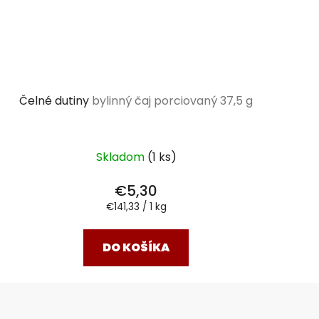
Čelné dutiny
bylinný čaj porciovaný 37,5 g
Skladom
(1 ks)
€5,30
Jednotková
€141,33 / 1 kg
cena:
DO KOŠÍKA