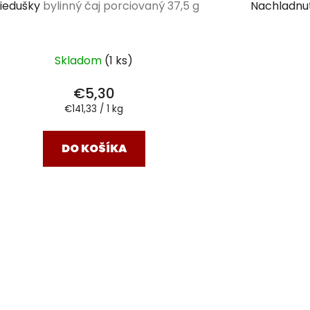
riedušky
bylinný čaj porciovaný 37,5 g
Nachladnu
Skladom
(1 ks)
€5,30
Jednotková
€141,33 / 1 kg
cena:
DO KOŠÍKA