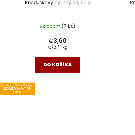
Prieduškový
bylinný čaj 50 g
P
Skladom
(7 ks)
€3,60
Jednotková
€72 / 1 kg
cena:
DO KOŠÍKA
ODPORÚČAME V LETE
NEOBJEDNÁVAŤ DO
BOXOV