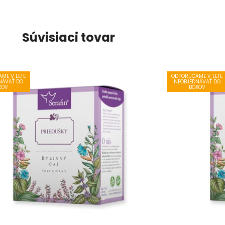
Súvisiaci tovar
ME V LETE
ODPORÚČAME V LETE
NÁVAŤ DO
NEOBJEDNÁVAŤ DO
XOV
BOXOV