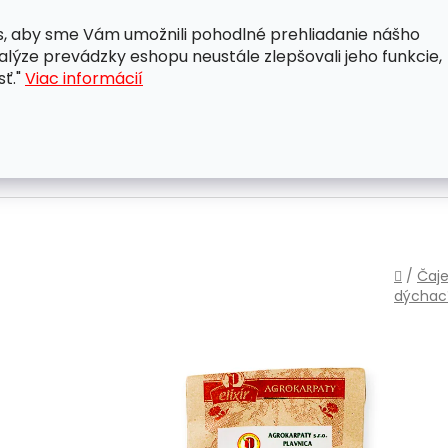
, aby sme Vám umožnili pohodlné prehliadanie nášho
A
OBCHODNÉ PODMIENKY
OCHRANA OSOBNÝCH ÚDAJ
lýze prevádzky eshopu neustále zlepšovali jeho funkcie,
sť."
Viac informácií
Domo
/
Čaje
dýchac