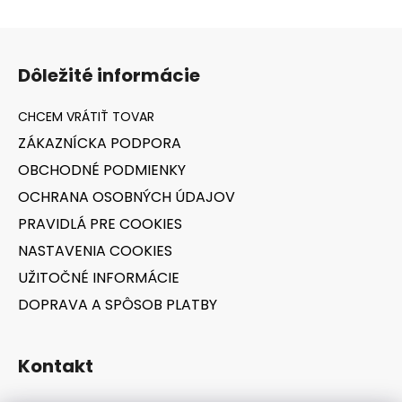
Z
á
Dôležité informácie
p
ä
t
ZÁKAZNÍCKA PODPORA
i
OBCHODNÉ PODMIENKY
e
OCHRANA OSOBNÝCH ÚDAJOV
PRAVIDLÁ PRE COOKIES
NASTAVENIA COOKIES
UŽITOČNÉ INFORMÁCIE
DOPRAVA A SPÔSOB PLATBY
Kontakt