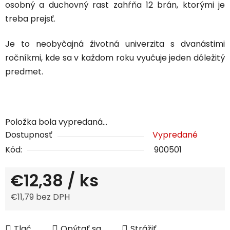
osobný a duchovný rast zahŕňa 12 brán, ktorými je
treba prejsť.
Je to neobyčajná životná univerzita s dvanástimi
ročníkmi, kde sa v každom roku vyučuje jeden dôležitý
predmet.
Položka bola vypredaná…
Dostupnosť
Vypredané
Kód:
900501
€12,38
/ ks
€11,79 bez DPH
Jednotková cena:
Tlač
Opýtať sa
Strážiť