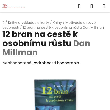
}
Hľadať
NÁKUP
Prejsť
na
KOŠÍK
obsah
Domov
/
Knihy a vykladacie karty
/
Knihy
/
Motivácia a rozvoj
osobnosti
/
12 bran na cestě k osobnímu růstu
Dan Millman
12 bran na cestě k
osobnímu růstu
Dan
Millman
Priemerné
Neohodnotené
Podrobnosti hodnotenia
hodnotenie
produktu
je
0,0
z
5
hviezdičiek.