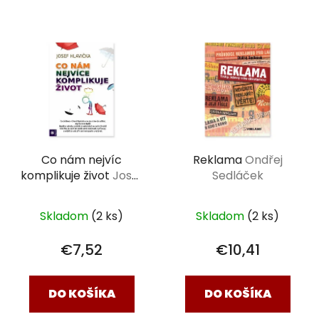
Co nám nejvíc
Reklama
Ondřej
komplikuje život
Josef
Sedláček
Hlavička
Skladom
(2 ks)
Skladom
(2 ks)
€7,52
€10,41
DO KOŠÍKA
DO KOŠÍKA