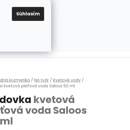
EUR
Prihlásenie
Registrácia
OV
PRAVIDLÁ PRE COOKIES
NASTAVENIA COOKIES
Súhlasím
PRÁZDNY KOŠÍK
NÁKUPNÝ
KOŠÍK
v
odná kozmetika
/
Na tvár
/
Kvetové vody
/
ka
kvetová pleťová voda Saloos 50 ml
dovka
kvetová
eťová voda Saloos
 ml