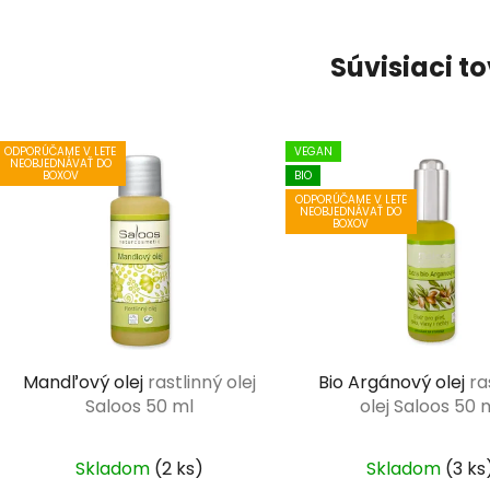
Súvisiaci t
ODPORÚČAME V LETE
VEGAN
NEOBJEDNÁVAŤ DO
BIO
BOXOV
ODPORÚČAME V LETE
NEOBJEDNÁVAŤ DO
BOXOV
Mandľový olej
rastlinný olej
Bio Argánový olej
ra
Saloos 50 ml
olej Saloos 50 
Skladom
(2 ks)
Skladom
(3 ks