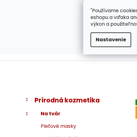
}
Prejsť
"Používame cookies
ZÁKAZNÍCKA PODPOR
na
eshopu a vďaka ana
obsah
výkon a použiteľno
Nastavenie
B
K
Preskočiť
Prírodná kozmetika
a
kategórie
o
t
č
Na tvár
e
n
g
Pleťové masky
ý
ó
p
r