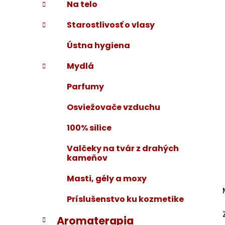
Na telo
Starostlivosť o vlasy
Ústna hygiena
Mydlá
Parfumy
Osviežovače vzduchu
100% silice
Valčeky na tvár z drahých
kameňov
Masti, gély a moxy
Príslušenstvo ku kozmetike
Aromaterapia