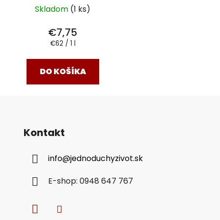
Skladom
(1 ks)
€7,75
Jednotková
€62 / 1 l
cena:
DO KOŠÍKA
Kontakt
info
@
jednoduchyzivot.sk
E-shop: 0948 647 767