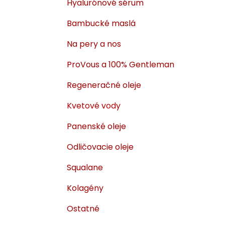
Hyalurónové sérum
i
a
e
n
Bambucké maslá
e
Na pery a nos
l
ProVous a 100% Gentleman
Regeneračné oleje
Kvetové vody
Panenské oleje
Odličovacie oleje
Squalane
Kolagény
Ostatné