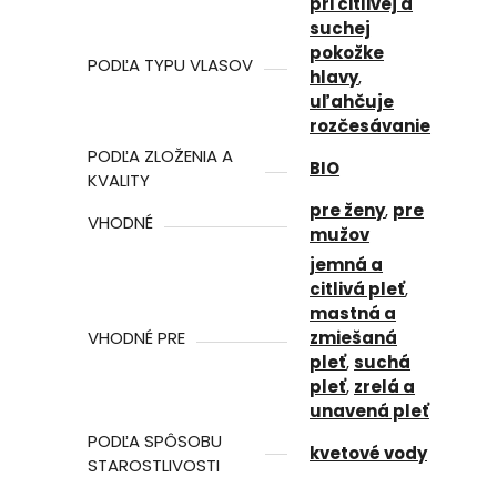
pri citlivej a
suchej
pokožke
PODĽA TYPU VLASOV
hlavy
,
uľahčuje
rozčesávanie
PODĽA ZLOŽENIA A
BIO
KVALITY
pre ženy
,
pre
VHODNÉ
mužov
jemná a
citlivá pleť
,
mastná a
VHODNÉ PRE
zmiešaná
pleť
,
suchá
pleť
,
zrelá a
unavená pleť
PODĽA SPÔSOBU
kvetové vody
STAROSTLIVOSTI