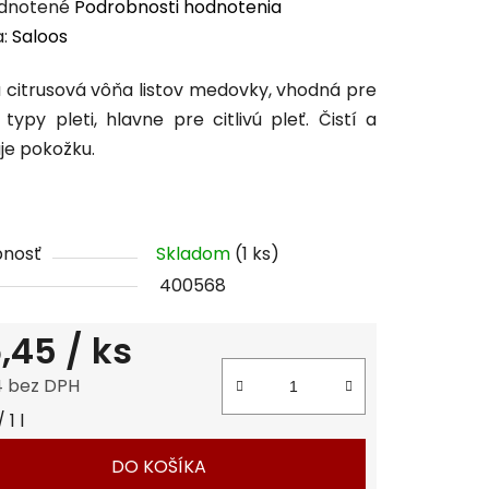
erné
dnotené
Podrobnosti hodnotenia
enie
a:
Saloos
tu
citrusová vôňa listov medovky, vhodná pre
 typy pleti, hlavne pre citlivú pleť. Čistí a
uje pokožku.
čiek.
pnosť
Skladom
(1 ks)
400568
,45
/ ks
4 bez DPH
tková cena:
 1 l
DO KOŠÍKA