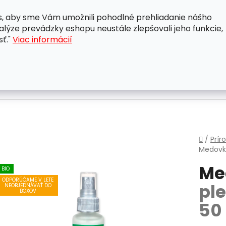
, aby sme Vám umožnili pohodlné prehliadanie nášho
A
OBCHODNÉ PODMIENKY
OCHRANA OSOBNÝCH ÚDAJ
lýze prevádzky eshopu neustále zlepšovali jeho funkcie,
sť."
Viac informácií
Domo
/
Prír
Medov
Me
BIO
ODPORÚČAME V LETE
pl
NEOBJEDNÁVAŤ DO
BOXOV
50