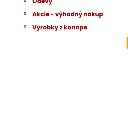
Odevy
Akcie - výhodný nákup
Výrobky z konope