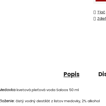
Tlač
Zdie
Popis
Di
Medovka
kvetová pleťová voda Saloos 50 ml
Zloženie:
čistý vodný destilát z listov medovky, 2% alkohol