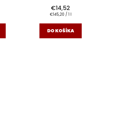
€14,52
Jednotková
€145,20 / 1 l
cena:
DO KOŠÍKA