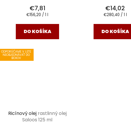
€7,81
€14,02
Jednotková
Jednotková
€156,20 / 1 l
€280,40 / 1 l
cena:
cena:
DO KOŠÍKA
DO KOŠÍKA
ODPORÚČAME V LETE
NEOBJEDNÁVAŤ DO
BOXOV
Ricínový olej
rastlinný olej
Saloos 125 ml