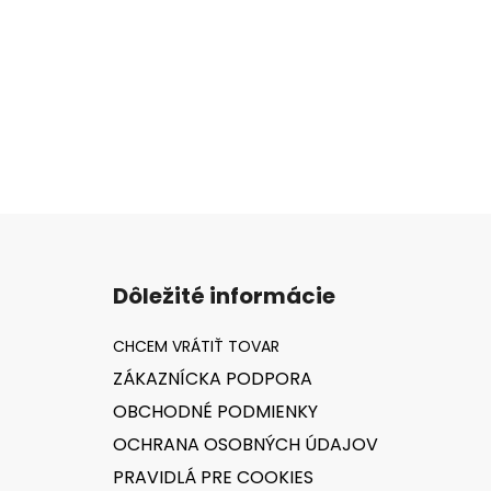
Z
á
Dôležité informácie
p
ä
t
ZÁKAZNÍCKA PODPORA
i
OBCHODNÉ PODMIENKY
e
OCHRANA OSOBNÝCH ÚDAJOV
PRAVIDLÁ PRE COOKIES