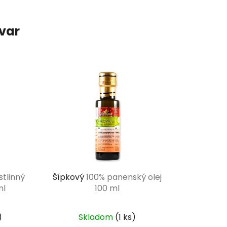
ovar
stlinný
Šípkový
100% panenský olej
ml
100 ml
)
Skladom
(1 ks)