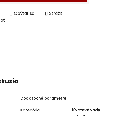
Opýtať sa
Strážiť
ľať
skusia
Dodatočné parametre
Kategória
Kvetové vody