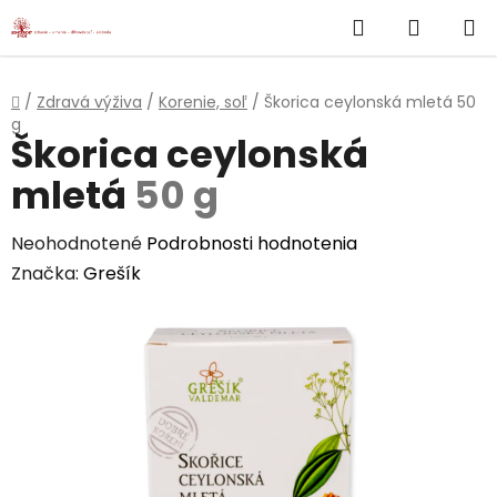
}
Hľadať
NÁKUP
Prejsť
na
KOŠÍK
obsah
Domov
/
Zdravá výživa
/
Korenie, soľ
/
Škorica ceylonská mletá
50
g
Škorica ceylonská
mletá
50 g
Priemerné
Neohodnotené
Podrobnosti hodnotenia
hodnotenie
Značka:
Grešík
produktu
je
0,0
z
5
hviezdičiek.