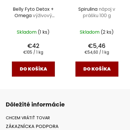
Belly Fyto Detox +
Spirulina
nápoj v
Omega
výživový
prášku 100 g
doplnok 400 g
Skladom
(1 ks)
Skladom
(2 ks)
€42
€5,46
Jednotková
Jednotková
€105 / 1 kg
€54,60 / 1 kg
cena:
cena:
DO KOŠÍKA
DO KOŠÍKA
Z
á
Dôležité informácie
p
ä
t
ZÁKAZNÍCKA PODPORA