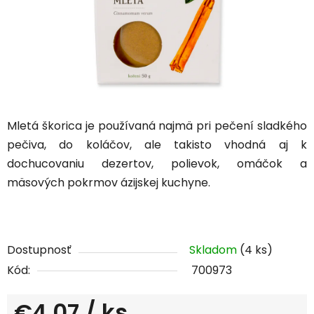
Mletá škorica je používaná najmä pri pečení sladkého
pečiva, do koláčov, ale takisto vhodná aj k
dochucovaniu dezertov, polievok, omáčok a
mäsových pokrmov ázijskej kuchyne.
Dostupnosť
Skladom
(4 ks)
Kód:
700973
€4,07
/ ks