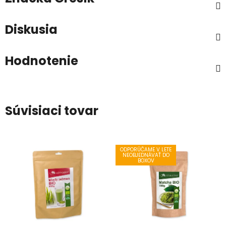
Diskusia
Hodnotenie
Súvisiaci tovar
ODPORÚČAME V LETE
NEOBJEDNÁVAŤ DO
BOXOV