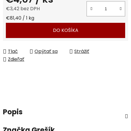
€3,42 bez DPH
Jednotková cena:
€81,40 / 1 kg
DO KOŠÍKA
Tlač
Opýtať sa
Strážiť
Zdieľať
Popis
Značka
Grešík