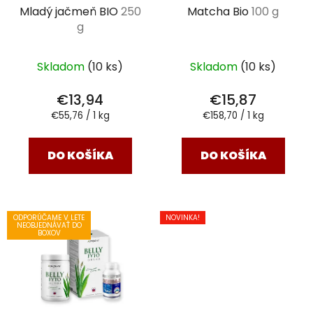
Mladý jačmeň BIO
250
Matcha Bio
100 g
g
Skladom
(10 ks)
Skladom
(10 ks)
€13,94
€15,87
Jednotková
Jednotková
€55,76 / 1 kg
€158,70 / 1 kg
cena:
cena:
DO KOŠÍKA
DO KOŠÍKA
ODPORÚČAME V LETE
NOVINKA!
NEOBJEDNÁVAŤ DO
BOXOV