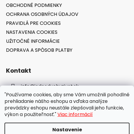
i
OBCHODNÉ PODMIENKY
e
OCHRANA OSOBNÝCH ÚDAJOV
PRAVIDLÁ PRE COOKIES
NASTAVENIA COOKIES
UŽITOČNÉ INFORMÁCIE
DOPRAVA A SPÔSOB PLATBY
Kontakt
info
@
jednoduchyzivot.sk
"Používame cookies, aby sme Vám umožnili pohodlné
E-shop: 0948 647 767
prehliadanie nášho eshopu a vďaka analýze
prevádzky eshopu neustále zlepšovali jeho funkcie,
výkon a použiteľnosť."
Viac informácií
Nastavenie