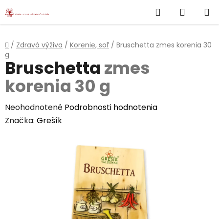
}
Hľadať
NÁKUP
Prejsť
na
KOŠÍK
obsah
Domov
/
Zdravá výživa
/
Korenie, soľ
/
Bruschetta
zmes korenia 30
g
Bruschetta
zmes
korenia 30 g
Priemerné
Neohodnotené
Podrobnosti hodnotenia
hodnotenie
Značka:
Grešík
produktu
je
0,0
z
5
hviezdičiek.