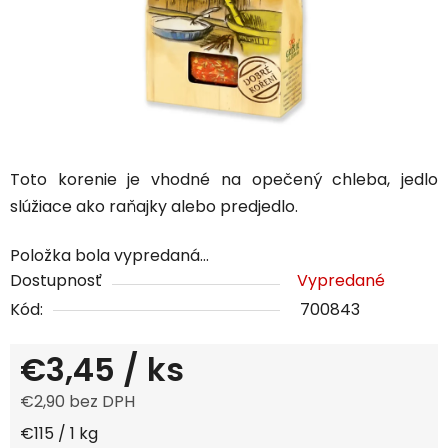
Toto korenie je vhodné na opečený chleba, jedlo
slúžiace ako raňajky alebo predjedlo.
Položka bola vypredaná…
Dostupnosť
Vypredané
Kód:
700843
€3,45
/ ks
€2,90 bez DPH
Jednotková cena:
€115 / 1 kg