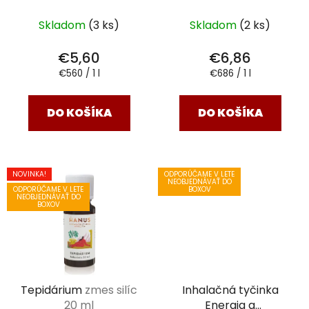
esenciálny olej 10 ml
prírodný esenciálny
olej 10 ml
Skladom
(3 ks)
Skladom
(2 ks)
€5,60
€6,86
Jednotková
Jednotková
€560 / 1 l
€686 / 1 l
cena:
cena:
DO KOŠÍKA
DO KOŠÍKA
NOVINKA!
ODPORÚČAME V LETE
NEOBJEDNÁVAŤ DO
ODPORÚČAME V LETE
BOXOV
NEOBJEDNÁVAŤ DO
BOXOV
Tepidárium
zmes silíc
Inhalačná tyčinka
20 ml
Energia a