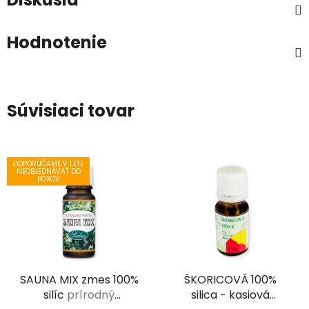
Hodnotenie
Súvisiaci tovar
ODPORÚČAME V LETE
NEOBJEDNÁVAŤ DO
BOXOV
SAUNA MIX zmes 100%
ŠKORICOVÁ 100%
silíc
prírodný
silica - kasiová