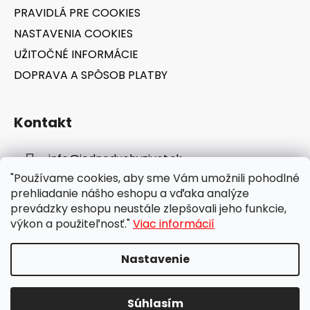
PRAVIDLÁ PRE COOKIES
NASTAVENIA COOKIES
UŽITOČNÉ INFORMÁCIE
DOPRAVA A SPÔSOB PLATBY
Kontakt
info
@
jednoduchyzivot.sk
"Používame cookies, aby sme Vám umožnili pohodlné
E-shop: 0948 647 767
prehliadanie nášho eshopu a vďaka analýze
prevádzky eshopu neustále zlepšovali jeho funkcie,
výkon a použiteľnosť."
Viac informácií
Nastavenie
Vytvoril Shoptet
Súhlasím
Copyright 2026
jednoduchyzivot.sk
. Všetky práva