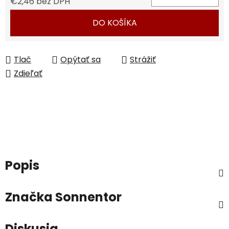
€2,46 bez DPH
Jednotková cena:
DO KOŠÍKA
Tlač
Opýtať sa
Strážiť
Zdieľať
Popis
Značka
Sonnentor
Diskusia