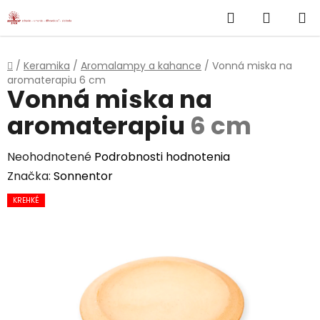
}
Hľadať
NÁKUP
Prejsť
na
KOŠÍK
obsah
Domov
/
Keramika
/
Aromalampy a kahance
/
Vonná miska na
aromaterapiu
6 cm
Vonná miska na
aromaterapiu
6 cm
Priemerné
Neohodnotené
Podrobnosti hodnotenia
hodnotenie
Značka:
Sonnentor
produktu
KREHKÉ
je
0,0
z
5
hviezdičiek.