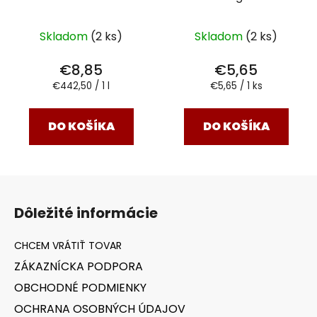
povzbudenie
Skladom
(2 ks)
Skladom
(2 ks)
€8,85
€5,65
Jednotková
Jednotková
€442,50 / 1 l
€5,65 / 1 ks
cena:
cena:
DO KOŠÍKA
DO KOŠÍKA
Z
á
Dôležité informácie
p
ä
t
ZÁKAZNÍCKA PODPORA
i
OBCHODNÉ PODMIENKY
e
OCHRANA OSOBNÝCH ÚDAJOV