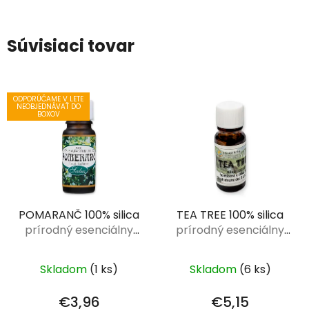
Súvisiaci tovar
ODPORÚČAME V LETE
NEOBJEDNÁVAŤ DO
BOXOV
POMARANČ 100% silica
TEA TREE 100% silica
prírodný esenciálny
prírodný esenciálny
olej 10 ml
olej 10 ml
Skladom
(1 ks)
Skladom
(6 ks)
€3,96
€5,15