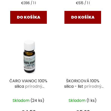
Jednotková
Jednotková
€396 / 1 l
€515 / 1 l
cena:
cena:
DO KOŠÍKA
DO KOŠÍKA
ČARO VIANOC 100%
ŠKORICOVÁ 100%
silica
prírodný
silica - list
prírodný
esenciálny olej 10 ml
esenciálny olej 10 ml
Skladom
(24 ks)
Skladom
(1 ks)