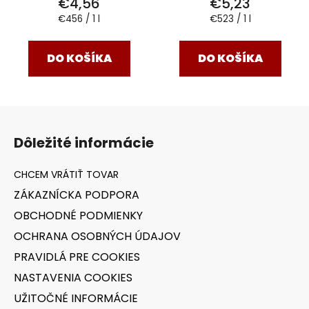
€4,56
€5,23
Jednotková
Jednotková
€456 / 1 l
€523 / 1 l
cena:
cena:
DO KOŠÍKA
DO KOŠÍKA
Z
á
Dôležité informácie
p
ä
t
ZÁKAZNÍCKA PODPORA
i
OBCHODNÉ PODMIENKY
e
OCHRANA OSOBNÝCH ÚDAJOV
PRAVIDLÁ PRE COOKIES
NASTAVENIA COOKIES
UŽITOČNÉ INFORMÁCIE