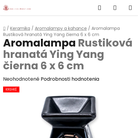
}
Hľadať
NÁKUP
Prejsť
na
KOŠÍK
obsah
Domov
/
Keramika
/
Aromalampy a kahance
/
Aromalampa
Rustiková hranatá Ying Yang čierna 6 x 6 cm
Aromalampa
Rustiková
hranatá Ying Yang
čierna 6 x 6 cm
Priemerné
Neohodnotené
Podrobnosti hodnotenia
hodnotenie
KREHKÉ
produktu
je
0,0
z
5
hviezdičiek.