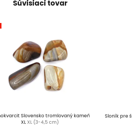
Súvisiaci tovar
nokvarcit Slovensko tromlovaný kameň
Sloník pre 
XL
XL (3-4,5 cm)