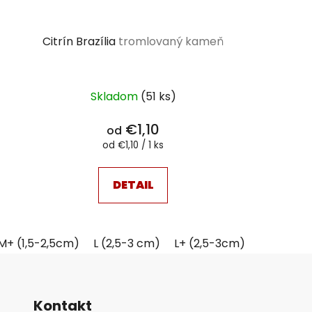
Citrín Brazília
tromlovaný kameň
Skladom
(51 ks)
€1,10
od
Jednotková
od €1,10 / 1 ks
cena:
DETAIL
M+ (1,5-2,5cm)
L (2,5-3 cm)
L+ (2,5-3cm)
Kontakt