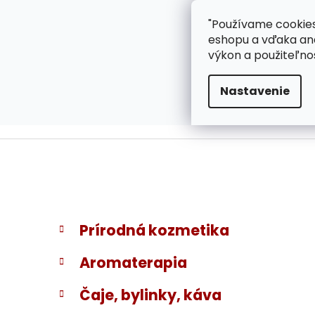
}
Prejsť
"Používame cookies
ZÁKAZNÍCKA PODPOR
na
eshopu a vďaka ana
obsah
výkon a použiteľno
Nastavenie
B
K
Preskočiť
Prírodná kozmetika
a
kategórie
o
t
č
Aromaterapia
e
n
g
ý
Čaje, bylinky, káva
ó
p
r