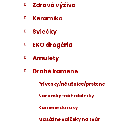
Zdravá výživa
i
a
e
n
Keramika
e
l
Sviečky
EKO drogéria
Amulety
Drahé kamene
Prívesky/náušnice/prstene
Náramky-náhrdelníky
Kamene do ruky
Masážne valčeky na tvár