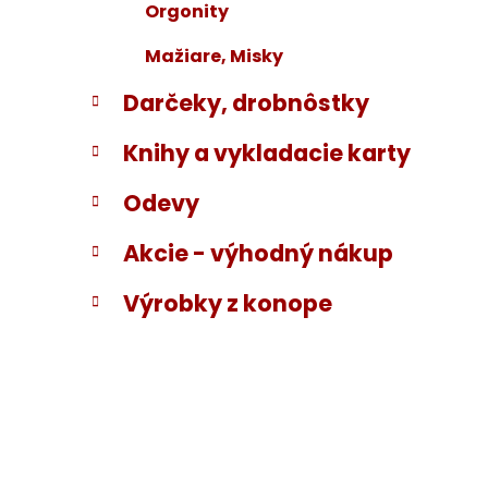
Orgonity
Mažiare, Misky
Darčeky, drobnôstky
Knihy a vykladacie karty
Odevy
Akcie - výhodný nákup
Výrobky z konope