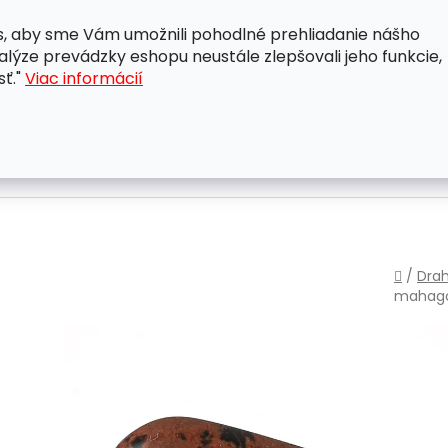
, aby sme Vám umožnili pohodlné prehliadanie nášho
A
OBCHODNÉ PODMIENKY
OCHRANA OSOBNÝCH ÚDAJ
lýze prevádzky eshopu neustále zlepšovali jeho funkcie,
sť."
Viac informácií
Domo
/
Dra
mahagó