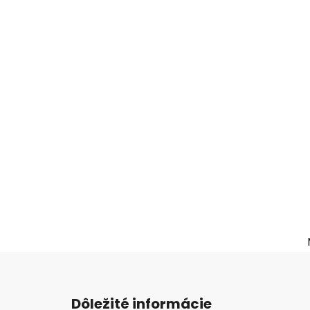
Z
á
Dôležité informácie