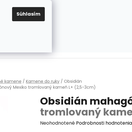
EUR
Prihlásenie
Registrácia
OV
PRAVIDLÁ PRE COOKIES
NASTAVENIA COOKIES
Súhlasím
PRÁZDNY KOŠÍK
NÁKUPNÝ
KOŠÍK
v
hé kamene
/
Kamene do ruky
/
Obsidián
nový Mexiko
tromlovaný kameň L+ (2,5-3cm)
Obsidián mahagó
tromlovaný kame
Priemerné
Neohodnotené
Podrobnosti hodnotenia
hodnotenie