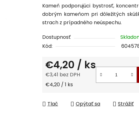
Kameň podporujúci bystrosť, koncentrá
produktu
dobrým kameňom pri dôležitých skúšk
je
strach z prípadného neúspechu.
0,0
z
Dostupnosť
Sklad
5
Kód:
60457
hviezdičiek.
€4,20
/ ks
€3,41 bez DPH
Jednotková cena:
€4,20 / 1 ks
Tlač
Opýtať sa
Strážiť