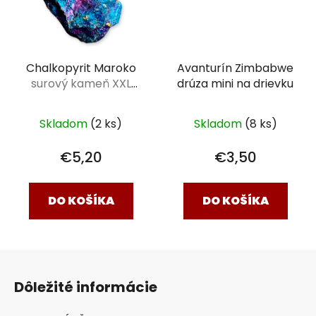
Chalkopyrit Maroko
Avanturín Zimbabwe
surový kameň XXL
drúza mini na drievku
(4,5 - 6 cm)
Skladom
(2 ks)
Skladom
(8 ks)
€5,20
€3,50
DO KOŠÍKA
DO KOŠÍKA
Z
á
Dôležité informácie
p
ä