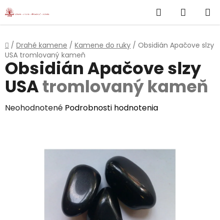
}
Hľadať
NÁKUP
Prejsť
na
KOŠÍK
obsah
Domov
/
Drahé kamene
/
Kamene do ruky
/
Obsidián Apačove slzy
USA
tromlovaný kameň
Obsidián Apačove slzy
USA
tromlovaný kameň
Priemerné
Neohodnotené
Podrobnosti hodnotenia
hodnotenie
produktu
je
0,0
z
5
hviezdičiek.