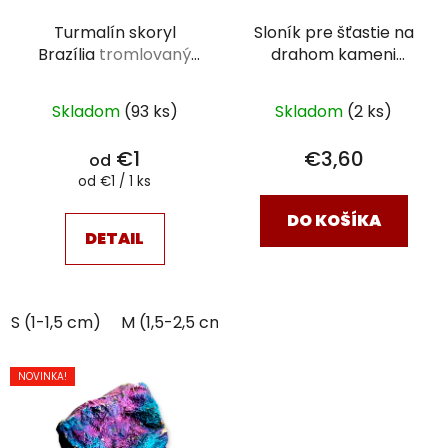
Turmalín skoryl
Sloník pre šťastie na
Brazília
tromlovaný
drahom kameni
kameň
Avanturín zelený
Zimbabwe surový
Skladom
(93 ks)
Skladom
(2 ks)
€1
€3,60
od
Jednotková
od €1 / 1 ks
cena:
DO KOŠÍKA
DETAIL
S (1-1,5 cm)
M (1,5-2,5 cm)
NOVINKA!