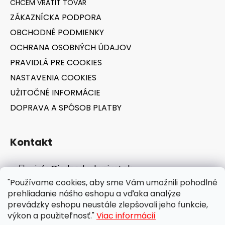
t
ZÁKAZNÍCKA PODPORA
i
OBCHODNÉ PODMIENKY
e
OCHRANA OSOBNÝCH ÚDAJOV
PRAVIDLÁ PRE COOKIES
NASTAVENIA COOKIES
UŽITOČNÉ INFORMÁCIE
DOPRAVA A SPÔSOB PLATBY
Kontakt
info
@
jednoduchyzivot.sk
"Používame cookies, aby sme Vám umožnili pohodlné
E-shop: 0948 647 767
prehliadanie nášho eshopu a vďaka analýze
prevádzky eshopu neustále zlepšovali jeho funkcie,
výkon a použiteľnosť."
Viac informácií