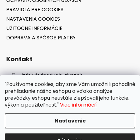
OCHRANA OSOBNÝCH ÚDAJOV
PRAVIDLÁ PRE COOKIES
NASTAVENIA COOKIES
UŽITOČNÉ INFORMÁCIE
DOPRAVA A SPÔSOB PLATBY
Kontakt
info
@
jednoduchyzivot.sk
"Používame cookies, aby sme Vám umožnili pohodlné
E-shop: 0948 647 767
prehliadanie nášho eshopu a vďaka analýze
prevádzky eshopu neustále zlepšovali jeho funkcie,
výkon a použiteľnosť."
Viac informácií
Nastavenie
Vytvoril Shoptet