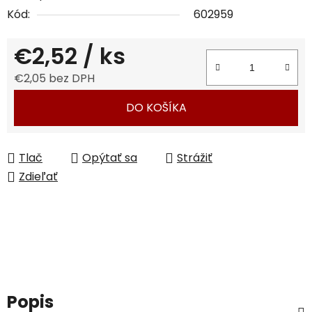
Kód:
602959
€2,52
/ ks
€2,05 bez DPH
Jednotková cena:
DO KOŠÍKA
Tlač
Opýtať sa
Strážiť
Zdieľať
Popis