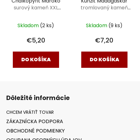
Chalkopyrit Maroko
Kunzit Madagaskar
surový kameň XXL
tromlovaný kameň
(4,5 - 6 cm)
M+ (1,5-2,5 cm)
Skladom
(2 ks)
Skladom
(9 ks)
€5,20
€7,20
DO KOŠÍKA
DO KOŠÍKA
Z
á
Dôležité informácie
p
ä
t
ZÁKAZNÍCKA PODPORA
i
OBCHODNÉ PODMIENKY
e