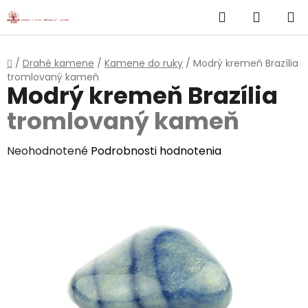
}
Hľadať
NÁKUP
Prejsť
na
KOŠÍK
obsah
Domov
/
Drahé kamene
/
Kamene do ruky
/
Modrý kremeň Brazília
tromlovaný kameň
Modrý kremeň Brazília
tromlovaný kameň
Priemerné
Neohodnotené
Podrobnosti hodnotenia
hodnotenie
produktu
je
0,0
z
5
hviezdičiek.