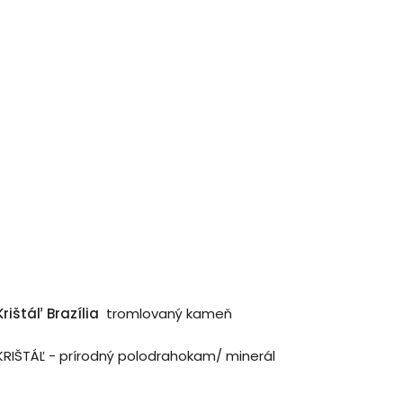
Krištáľ Brazília
tromlovaný kameň
KRIŠTÁĽ - prírodný polodrahokam/ minerál