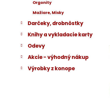
Orgonity
Mažiare, Misky
Darčeky, drobnôstky
Knihy a vykladacie karty
Odevy
Akcie - výhodný nákup
Výrobky z konope