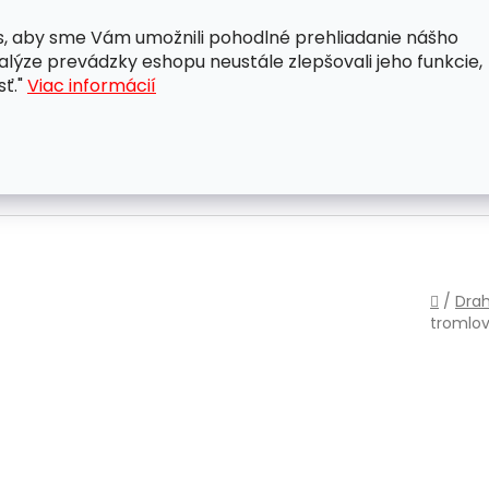
, aby sme Vám umožnili pohodlné prehliadanie nášho
A
OBCHODNÉ PODMIENKY
OCHRANA OSOBNÝCH ÚDAJ
lýze prevádzky eshopu neustále zlepšovali jeho funkcie,
sť."
Viac informácií
Domo
/
Dra
tromlo