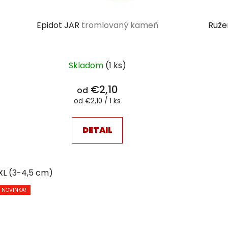
Epidot JAR
tromlovaný kameň
Ruže
Skladom
(1 ks)
€2,10
od
Jednotková
od €2,10 / 1 ks
cena:
DETAIL
XL (3-4,5 cm)
NOVINKA!