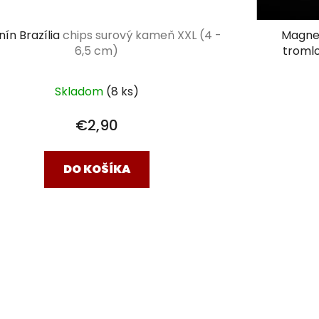
nín Brazília
chips surový kameň XXL (4 -
Magnez
6,5 cm)
troml
Skladom
(8 ks)
€2,90
DO KOŠÍKA