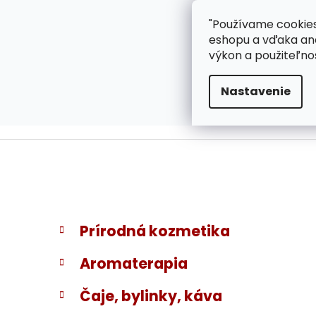
}
Prejsť
"Používame cookies
ZÁKAZNÍCKA PODPOR
na
eshopu a vďaka ana
obsah
výkon a použiteľno
Nastavenie
B
K
Preskočiť
Prírodná kozmetika
a
kategórie
o
t
č
Aromaterapia
e
n
g
ý
Čaje, bylinky, káva
ó
p
r