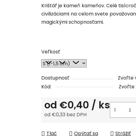
Krištáľ je kameň kameňov. Celé tisícroč
produktu
civilizáciami na celom svete považovan
je
magickými schopnosťami.
0,0
z
5
hviezdičiek.
Veľkosť
Dostupnosť
Zvoľte 
Kód:
Zvoľte 
od
€0,40
/ ks
od
€0,33
bez DPH
Jednotková cena:
Tlač
Opýtať sa
Strážiť