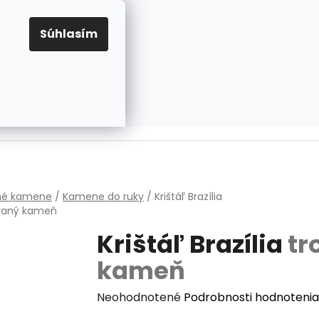
EUR
Prihlásenie
Registrácia
OV
PRAVIDLÁ PRE COOKIES
NASTAVENIA COOKIES
Súhlasím
PRÁZDNY KOŠÍK
NÁKUPNÝ
KOŠÍK
v
hé kamene
/
Kamene do ruky
/
Krištáľ Brazília
vaný kameň
Krištáľ Brazília
tr
kameň
Priemerné
Neohodnotené
Podrobnosti hodnotenia
hodnotenie