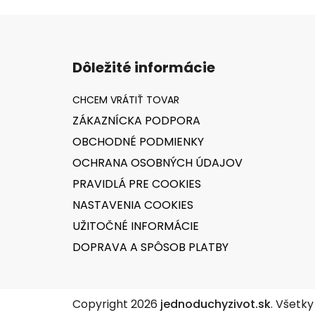
Z
á
Dôležité informácie
p
ä
t
ZÁKAZNÍCKA PODPORA
i
OBCHODNÉ PODMIENKY
e
OCHRANA OSOBNÝCH ÚDAJOV
PRAVIDLÁ PRE COOKIES
NASTAVENIA COOKIES
UŽITOČNÉ INFORMÁCIE
DOPRAVA A SPÔSOB PLATBY
Copyright 2026
jednoduchyzivot.sk
. Všetk