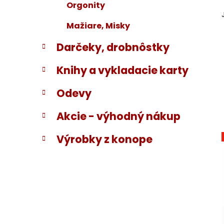
Orgonity
Mažiare, Misky
Darčeky, drobnôstky
Knihy a vykladacie karty
Odevy
Akcie - výhodný nákup
Výrobky z konope