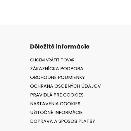
Z
á
Dôležité informácie
p
ä
t
ZÁKAZNÍCKA PODPORA
i
OBCHODNÉ PODMIENKY
e
OCHRANA OSOBNÝCH ÚDAJOV
PRAVIDLÁ PRE COOKIES
NASTAVENIA COOKIES
UŽITOČNÉ INFORMÁCIE
DOPRAVA A SPÔSOB PLATBY