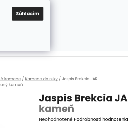
EUR
Prihlásenie
Registrácia
OV
PRAVIDLÁ PRE COOKIES
NASTAVENIA COOKIES
Súhlasím
PRÁZDNY KOŠÍK
NÁKUPNÝ
KOŠÍK
v
hé kamene
/
Kamene do ruky
/
Jaspis Brekcia JAR
vaný kameň
Jaspis Brekcia J
kameň
Priemerné
Neohodnotené
Podrobnosti hodnotenia
hodnotenie