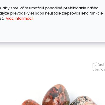
, aby sme Vám umožnili pohodlné prehliadanie nášho
A
OBCHODNÉ PODMIENKY
OCHRANA OSOBNÝCH ÚDAJ
lýze prevádzky eshopu neustále zlepšovali jeho funkcie,
sť."
Viac informácií
Domo
/
Dra
tromlo