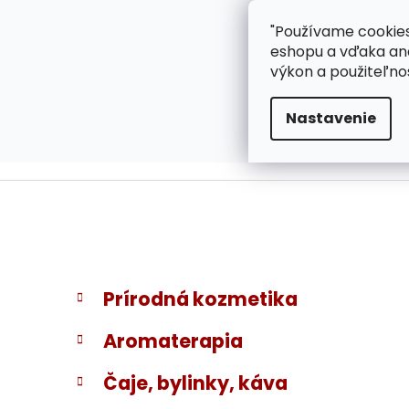
}
Prejsť
"Používame cookies
ZÁKAZNÍCKA PODPOR
na
eshopu a vďaka ana
obsah
výkon a použiteľno
Nastavenie
B
K
Preskočiť
Prírodná kozmetika
a
kategórie
o
t
č
Aromaterapia
e
n
g
ý
Čaje, bylinky, káva
ó
p
r