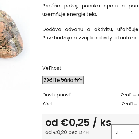
Prináša pokoj, ponúka oporu a po
produktu
uzemňuje energie tela.
je
0,0
Dodáva odvahu a aktivitu, uľahčuj
z
Povzbudzuje rozvoj kreativity a fantázie.
5
hviezdičiek.
Veľkosť
Dostupnosť
Zvoľte 
Kód:
Zvoľte 
od
€0,25
/ ks
od
€0,20
bez DPH