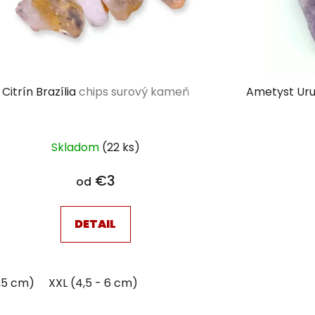
Citrín Brazília
chips surový kameň
Ametyst Ur
Skladom
(22 ks)
€3
od
DETAIL
,5 cm)
XXL (4,5 - 6 cm)