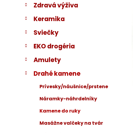
Zdravá výživa
i
a
e
n
Keramika
e
l
Sviečky
EKO drogéria
Amulety
Drahé kamene
Prívesky/náušnice/prstene
Náramky-náhrdelníky
Kamene do ruky
Masážne valčeky na tvár