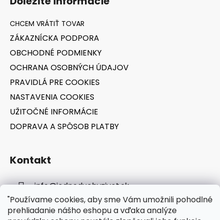
Dôležité informácie
p
ä
t
ZÁKAZNÍCKA PODPORA
i
OBCHODNÉ PODMIENKY
e
OCHRANA OSOBNÝCH ÚDAJOV
PRAVIDLÁ PRE COOKIES
NASTAVENIA COOKIES
UŽITOČNÉ INFORMÁCIE
DOPRAVA A SPÔSOB PLATBY
Kontakt
info
@
jednoduchyzivot.sk
"Používame cookies, aby sme Vám umožnili pohodlné
E-shop: 0948 647 767
prehliadanie nášho eshopu a vďaka analýze