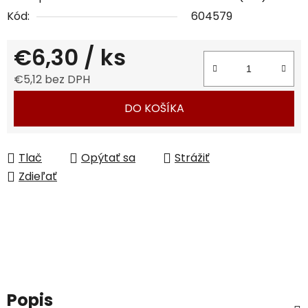
Kód:
604579
€6,30
/ ks
€5,12 bez DPH
Jednotková cena:
DO KOŠÍKA
Tlač
Opýtať sa
Strážiť
Zdieľať
Popis