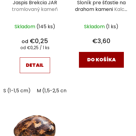
Jaspis Brekcia JAR
Sloník pre šťastie na
tromlovaný kameň
drahom kameni
Kalcit
Španielsko surový
Skladom
(145 ks)
Skladom
(1 ks)
€0,25
€3,60
od
Jednotková
od €0,25 / 1 ks
cena:
DO KOŠÍKA
DETAIL
S (1-1,5 cm)
M (1,5-2,5 cm)
L (2,5-3 cm)
XL (3-4,5