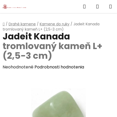
}
Hľadať
NÁKUP
Prejsť
na
KOŠÍK
obsah
Domov
/
Drahé kamene
/
Kamene do ruky
/
Jadeit Kanada
tromlovaný kameň L+ (2,5-3 cm)
Jadeit Kanada
tromlovaný kameň L+
(2,5-3 cm)
Priemerné
Neohodnotené
Podrobnosti hodnotenia
hodnotenie
produktu
je
0,0
z
5
hviezdičiek.