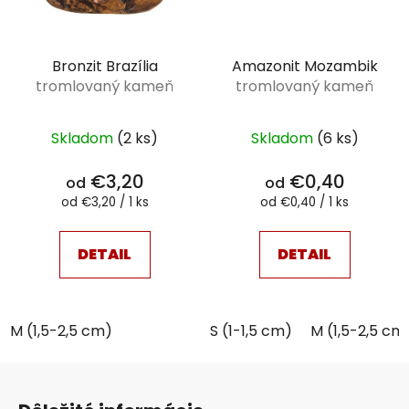
Bronzit Brazília
Amazonit Mozambik
tromlovaný kameň
tromlovaný kameň
Skladom
(2 ks)
Skladom
(6 ks)
€3,20
€0,40
od
od
Jednotková
Jednotková
od €3,20 / 1 ks
od €0,40 / 1 ks
cena:
cena:
DETAIL
DETAIL
M (1,5-2,5 cm)
S (1-1,5 cm)
M (1,5-2,5 cm
Z
á