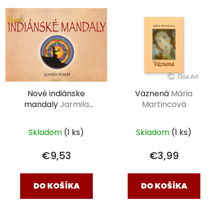
Nové indiánske
Väznená
Mária
mandaly
Jarmila
Martincová
Veselá
Skladom
(1 ks)
Skladom
(1 ks)
€9,53
€3,99
DO KOŠÍKA
DO KOŠÍKA