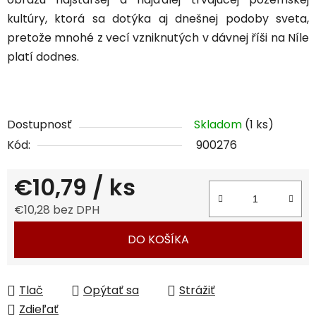
kultúry, ktorá sa dotýka aj dnešnej podoby sveta,
pretože mnohé z vecí vzniknutých v dávnej říši na Níle
platí dodnes.
Dostupnosť
Skladom
(1 ks)
Kód:
900276
€10,79
/ ks
€10,28 bez DPH
Jednotková cena:
DO KOŠÍKA
Tlač
Opýtať sa
Strážiť
Zdieľať