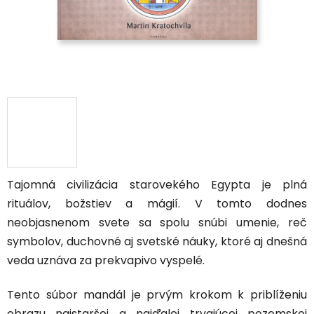
Tajomná civilizácia starovekého Egypta je plná
rituálov, božstiev a mágií. V tomto dodnes
neobjasnenom svete sa spolu snúbi umenie, reč
symbolov, duchovné aj svetské náuky, ktoré aj dnešná
veda uznáva za prekvapivo vyspelé.
Tento súbor mandál je prvým krokom k priblíženiu
obrazu najstaršej a najďalej trvajúcej pozemskej