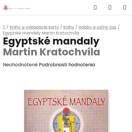
}
Hľadať
NÁKUP
Prejsť
na
KOŠÍK
obsah
Domov
/
Knihy a vykladacie karty
/
Knihy
/
Hobby a voľný čas
/
Egyptské mandaly
Martin Kratochvíla
Egyptské mandaly
Martin Kratochvíla
Priemerné
Neohodnotené
Podrobnosti hodnotenia
hodnotenie
produktu
je
0,0
z
5
hviezdičiek.