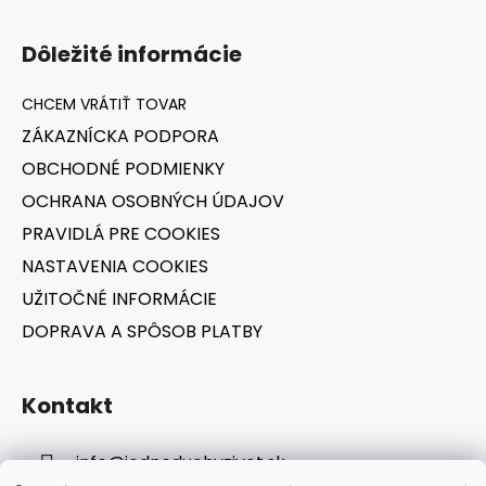
Z
á
Dôležité informácie
p
ä
t
ZÁKAZNÍCKA PODPORA
i
OBCHODNÉ PODMIENKY
e
OCHRANA OSOBNÝCH ÚDAJOV
PRAVIDLÁ PRE COOKIES
NASTAVENIA COOKIES
UŽITOČNÉ INFORMÁCIE
DOPRAVA A SPÔSOB PLATBY
Kontakt
info
@
jednoduchyzivot.sk