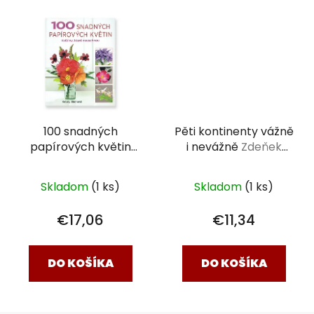
100 snadných
Pěti kontinenty vážně
papírových květin
i nevážně
Zdeňek
Kelsey Elamová
Novák
Skladom
(1 ks)
Skladom
(1 ks)
€17,06
€11,34
DO KOŠÍKA
DO KOŠÍKA