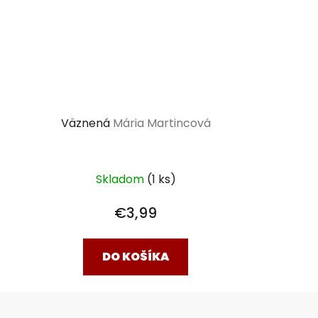
Väznená
Mária Martincová
Skladom
(1 ks)
€3,99
DO KOŠÍKA