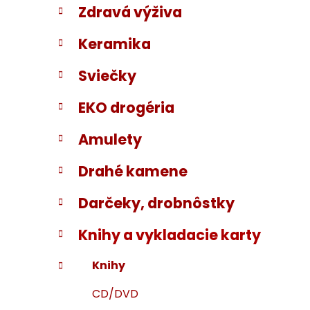
Zdravá výživa
i
a
e
n
Keramika
e
l
Sviečky
EKO drogéria
Amulety
Drahé kamene
Darčeky, drobnôstky
Knihy a vykladacie karty
Knihy
CD/DVD