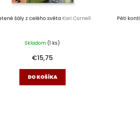
etené šály z celého světa
Kari Cornell
Pěti kont
Skladom
(1 ks)
€15,75
DO KOŠÍKA