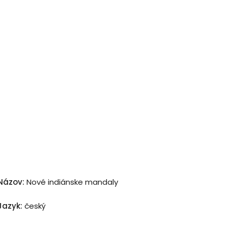
Názov:
Nové indiánske mandaly
Jazyk:
český