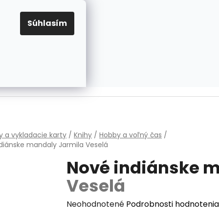
EUR
Prihlásenie
Registrácia
OV
PRAVIDLÁ PRE COOKIES
NASTAVENIA COOKIES
Súhlasím
PRÁZDNY KOŠÍK
NÁKUPNÝ
KOŠÍK
v
y a vykladacie karty
/
Knihy
/
Hobby a voľný čas
/
ndiánske mandaly
Jarmila Veselá
Nové indiánske 
Veselá
Priemerné
Neohodnotené
Podrobnosti hodnotenia
hodnotenie