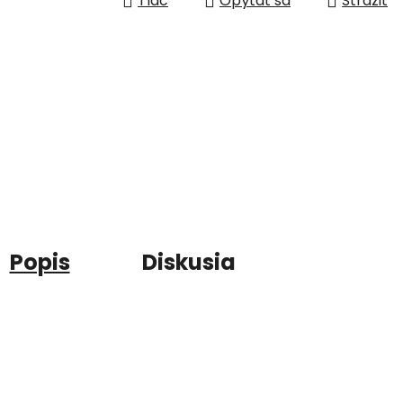
Tlač
Opýtať sa
Strážiť
Popis
Diskusia