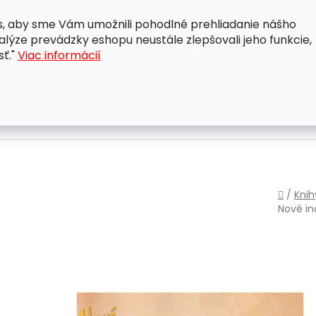
, aby sme Vám umožnili pohodlné prehliadanie nášho
A
OBCHODNÉ PODMIENKY
OCHRANA OSOBNÝCH ÚDAJ
lýze prevádzky eshopu neustále zlepšovali jeho funkcie,
sť."
Viac informácií
Domo
/
Knih
Nové i