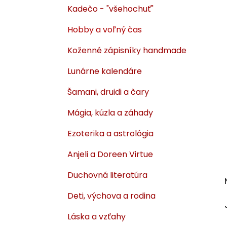
Kadečo - "všehochuť"
Hobby a voľný čas
Koženné zápisníky handmade
Lunárne kalendáre
Šamani, druidi a čary
Mágia, kúzla a záhady
Ezoterika a astrológia
Anjeli a Doreen Virtue
Duchovná literatúra
Deti, výchova a rodina
Láska a vzťahy