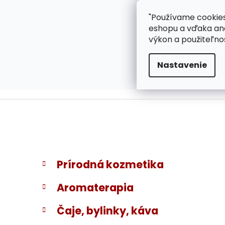
}
Prejsť
"Používame cookies
ZÁKAZNÍCKA PODPOR
na
eshopu a vďaka ana
obsah
výkon a použiteľno
Nastavenie
B
K
Preskočiť
Prírodná kozmetika
a
kategórie
o
t
č
Aromaterapia
e
n
g
ý
Čaje, bylinky, káva
ó
p
r