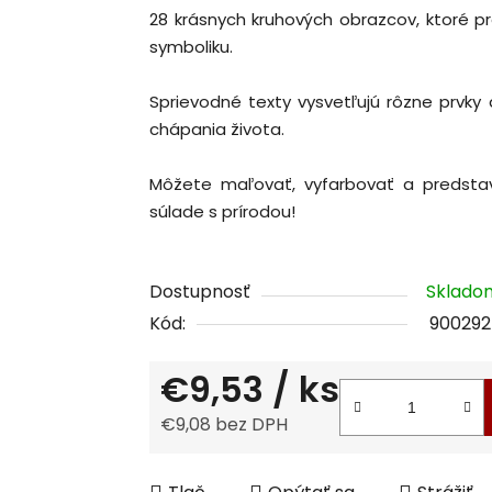
28 krásnych kruhových obrazcov, ktoré pr
produktu
symboliku.
je
0,0
Sprievodné texty vysvetľujú rôzne prvky 
z
chápania života.
5
hviezdičiek.
Môžete maľovať, vyfarbovať a predstavo
súlade s prírodou!
Dostupnosť
Sklad
Kód:
900292
€9,53
/ ks
€9,08 bez DPH
Jednotková cena: