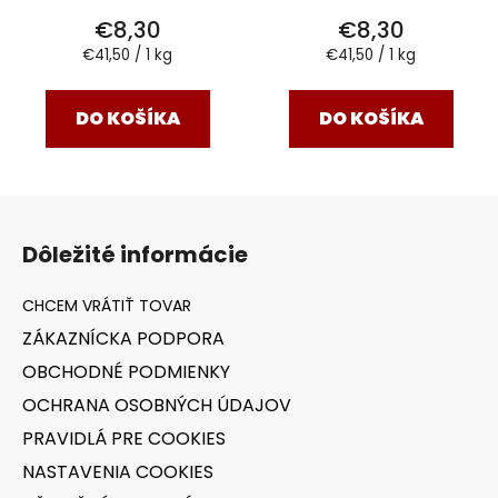
€8,30
€8,30
Jednotková
Jednotková
€41,50 / 1 kg
€41,50 / 1 kg
cena:
cena:
DO KOŠÍKA
DO KOŠÍKA
Z
á
Dôležité informácie
p
ä
t
ZÁKAZNÍCKA PODPORA
i
OBCHODNÉ PODMIENKY
e
OCHRANA OSOBNÝCH ÚDAJOV
PRAVIDLÁ PRE COOKIES
NASTAVENIA COOKIES