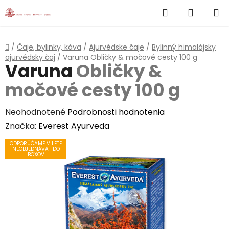
}
Hľadať
NÁKUP
Prejsť
na
KOŠÍK
obsah
Domov
/
Čaje, bylinky, káva
/
Ajurvédske čaje
/
Bylinný himalájsky
ajurvédsky čaj
/
Varuna
Obličky & močové cesty 100 g
Varuna
Obličky &
močové cesty 100 g
Priemerné
Neohodnotené
Podrobnosti hodnotenia
hodnotenie
Značka:
Everest Ayurveda
produktu
ODPORÚČAME V LETE
NEOBJEDNÁVAŤ DO
je
BOXOV
0,0
z
5
hviezdičiek.