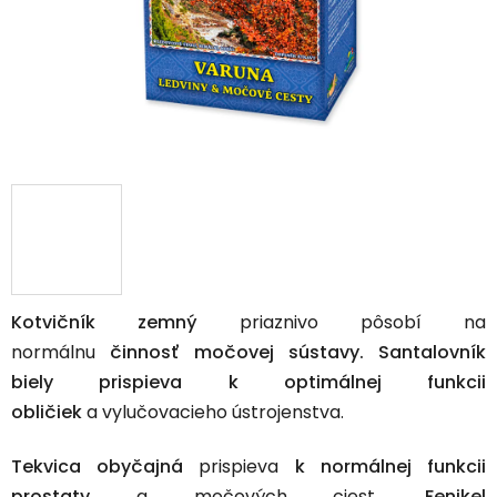
Kotvičník zemný
priaznivo pôsobí na
normálnu
činnosť močovej sústavy. Santalovník
biely
prispieva k optimálnej funkcii
obličiek
a vylučovacieho ústrojenstva.
Tekvica obyčajná
prispieva
k normálnej funkcii
prostaty
a močových ciest.
Fenikel