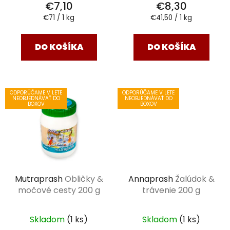
€7,10
€8,30
Jednotková
Jednotková
€71 / 1 kg
€41,50 / 1 kg
cena:
cena:
DO KOŠÍKA
DO KOŠÍKA
ODPORÚČAME V LETE
ODPORÚČAME V LETE
NEOBJEDNÁVAŤ DO
NEOBJEDNÁVAŤ DO
BOXOV
BOXOV
Mutraprash
Obličky &
Annaprash
Žalúdok &
močové cesty 200 g
trávenie 200 g
Skladom
(1 ks)
Skladom
(1 ks)