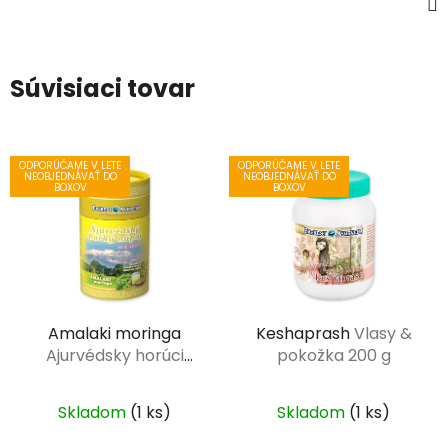
Súvisiaci tovar
ODPORÚČAME V LETE
ODPORÚČAME V LETE
NEOBJEDNÁVAŤ DO
NEOBJEDNÁVAŤ DO
BOXOV
BOXOV
Amalaki moringa
Keshaprash
Vlasy &
Ajurvédsky horúci
pokožka 200 g
nápoj 100 g
Skladom
(1 ks)
Skladom
(1 ks)