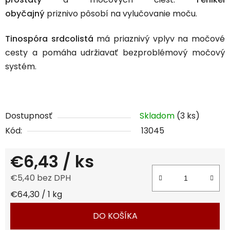
obyčajný
priznivo pôsobí na vylučovanie moču.
Tinospóra srdcolistá
má priaznivý vplyv na močové
cesty a pomáha udržiavať bezproblémový močový
systém.
Dostupnosť
Skladom
(3 ks)
Kód:
13045
€6,43
/ ks
€5,40 bez DPH
Jednotková cena:
€64,30 / 1 kg
DO KOŠÍKA