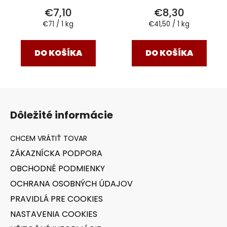
€7,10
€8,30
Jednotková
Jednotková
€71 / 1 kg
€41,50 / 1 kg
cena:
cena:
DO KOŠÍKA
DO KOŠÍKA
Z
á
Dôležité informácie
p
ä
t
ZÁKAZNÍCKA PODPORA
i
OBCHODNÉ PODMIENKY
e
OCHRANA OSOBNÝCH ÚDAJOV
PRAVIDLÁ PRE COOKIES
NASTAVENIA COOKIES