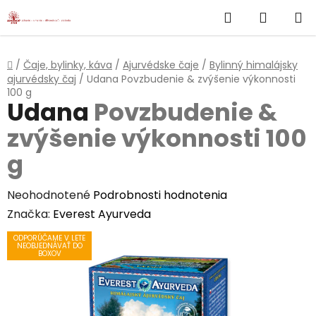
}
Hľadať
NÁKUP
Prejsť
na
KOŠÍK
obsah
Domov
/
Čaje, bylinky, káva
/
Ajurvédske čaje
/
Bylinný himalájsky
ajurvédsky čaj
/
Udana
Povzbudenie & zvýšenie výkonnosti
100 g
Udana
Povzbudenie &
zvýšenie výkonnosti 100
g
Priemerné
Neohodnotené
Podrobnosti hodnotenia
hodnotenie
Značka:
Everest Ayurveda
produktu
ODPORÚČAME V LETE
NEOBJEDNÁVAŤ DO
je
BOXOV
0,0
z
5