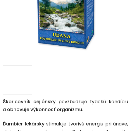
hviezdičiek.
Škoricovník cejlónsky
povzbudzuje fyzickú kondíciu
a
obnovuje výkonnosť organizmu.
Ďumbier lekársky
stimuluje tvorivú energiu pri únave,