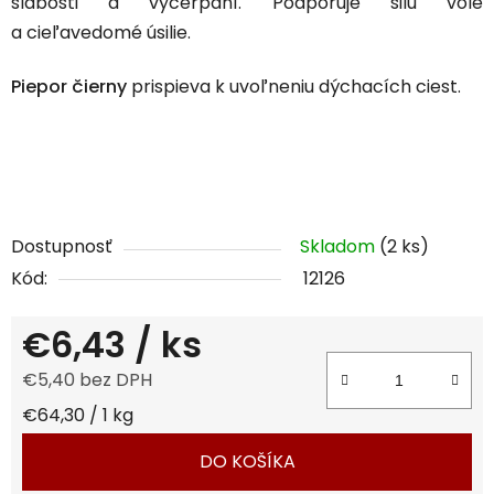
slabosti a vyčerpaní. Podporuje silu vôle
a cieľavedomé úsilie.
Piepor čierny
prispieva k uvoľneniu dýchacích ciest.
Dostupnosť
Skladom
(2 ks)
Kód:
12126
€6,43
/ ks
€5,40 bez DPH
Jednotková cena:
€64,30 / 1 kg
DO KOŠÍKA