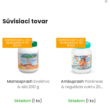
Súvisiaci tovar
ODPORÚČAME V LETE
ODPORÚČAME V LETE
NEOBJEDNÁVAŤ DO
NEOBJEDNÁVAŤ DO
BOXOV
BOXOV
Mamsaprash
Svalstvo
Ambuprash
Pankreas
& sila 200 g
& regulácia cukru 200
g
Skladom
(1 ks)
Skladom
(1 ks)