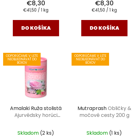
€8,30
€8,30
Jednotková
Jednotková
€41,50 / 1 kg
€41,50 / 1 kg
cena:
cena:
DO KOŠÍKA
DO KOŠÍKA
ODPORÚČAME V LETE
ODPORÚČAME V LETE
NEOBJEDNÁVAŤ DO
NEOBJEDNÁVAŤ DO
BOXOV
BOXOV
Amalaki Ruža stolistá
Mutraprash
Obličky &
Ajurvédsky horúci
močové cesty 200 g
nápoj 100 g
Skladom
(2 ks)
Skladom
(1 ks)