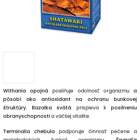
Withania opojná
posilňuje odolnosť organizmu
a
pôsobí ako antioxidant na ochranu bunkovej
štruktúry. Bazalka svätá
prispieva k
posilneniu
obranyschopnosti
a väčšej vitalite.
Terminalia chebula
podporuje činnosť pečene a
metabolických funkcií organizmu.
Špargľa