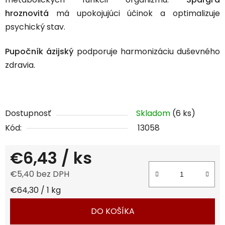
hroznovitá
má upokojujúci účinok a optimalizuje
psychický stav.
Pupočník ázijský
podporuje harmonizáciu duševného
zdravia.
Dostupnosť
Skladom
(6 ks)
Kód:
13058
€6,43
/ ks
€5,40 bez DPH
Jednotková cena:
€64,30 / 1 kg
DO KOŠÍKA