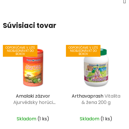
Súvisiaci tovar
ODPORÚČAME V LETE
ODPORÚČAME V LETE
NEOBJEDNÁVAŤ DO
NEOBJEDNÁVAŤ DO
BOXOV
BOXOV
Amalaki zázvor
Arthavaprash
Vitalita
Ajurvédsky horúci
& žena 200 g
nápoj 100 g
Skladom
(1 ks)
Skladom
(1 ks)