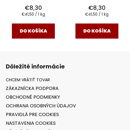
€8,30
€8,30
Jednotková
Jednotková
€41,50 / 1 kg
€41,50 / 1 kg
cena:
cena:
DO KOŠÍKA
DO KOŠÍKA
Z
á
Dôležité informácie
p
ä
t
ZÁKAZNÍCKA PODPORA
i
OBCHODNÉ PODMIENKY
e
OCHRANA OSOBNÝCH ÚDAJOV
PRAVIDLÁ PRE COOKIES
NASTAVENIA COOKIES