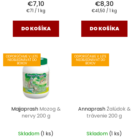
€7,10
€8,30
Jednotková
Jednotková
€71 / 1 kg
€41,50 / 1 kg
cena:
cena:
DO KOŠÍKA
DO KOŠÍKA
ODPORÚČAME V LETE
ODPORÚČAME V LETE
NEOBJEDNÁVAŤ DO
NEOBJEDNÁVAŤ DO
BOXOV
BOXOV
Majjaprash
Mozog &
Annaprash
Žalúdok &
nervy 200 g
trávenie 200 g
Skladom
(1 ks)
Skladom
(1 ks)