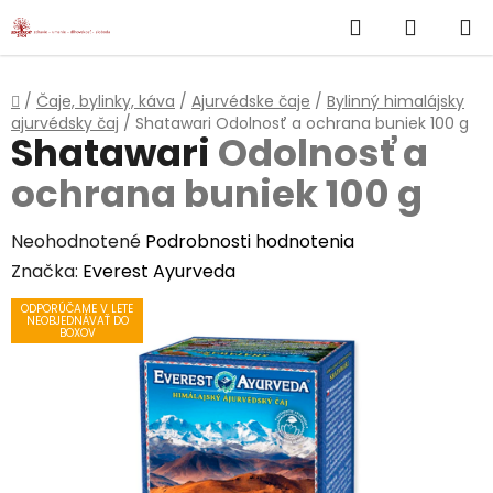
}
Hľadať
NÁKUP
Prejsť
na
KOŠÍK
obsah
Domov
/
Čaje, bylinky, káva
/
Ajurvédske čaje
/
Bylinný himalájsky
ajurvédsky čaj
/
Shatawari
Odolnosť a ochrana buniek 100 g
Shatawari
Odolnosť a
ochrana buniek 100 g
Priemerné
Neohodnotené
Podrobnosti hodnotenia
hodnotenie
Značka:
Everest Ayurveda
produktu
ODPORÚČAME V LETE
NEOBJEDNÁVAŤ DO
je
BOXOV
0,0
z
5
hviezdičiek.