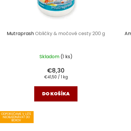
Mutraprash
Obličky & močové cesty 200 g
Am
Skladom
(1 ks)
€8,30
Jednotková
€41,50 / 1 kg
cena:
DO KOŠÍKA
ODPORÚČAME V LETE
NEOBJEDNÁVAŤ DO
BOXOV