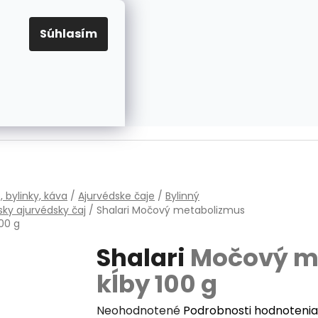
EUR
Prihlásenie
Registrácia
OV
PRAVIDLÁ PRE COOKIES
NASTAVENIA COOKIES
Súhlasím
PRÁZDNY KOŠÍK
NÁKUPNÝ
KOŠÍK
v
, bylinky, káva
/
Ajurvédske čaje
/
Bylinný
sky ajurvédsky čaj
/
Shalari
Močový metabolizmus
100 g
Shalari
Močový m
kĺby 100 g
Priemerné
Neohodnotené
Podrobnosti hodnotenia