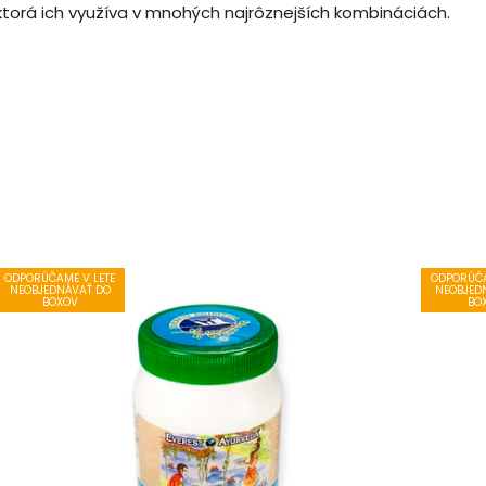
ktorá
ich
využíva
v mnohých
najrôznejších
kombináciách
.
ODPORÚČAME V LETE
ODPORÚČA
NEOBJEDNÁVAŤ DO
NEOBJED
BOXOV
BO