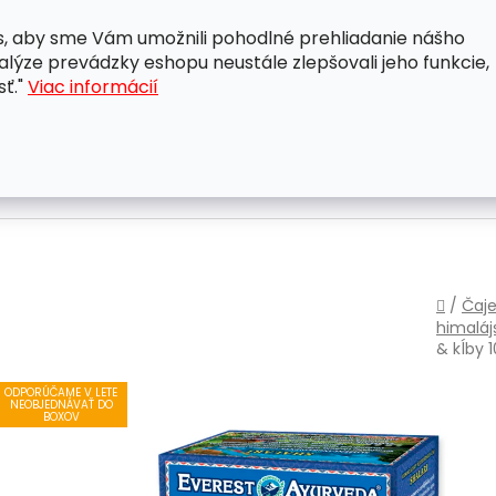
, aby sme Vám umožnili pohodlné prehliadanie nášho
A
OBCHODNÉ PODMIENKY
OCHRANA OSOBNÝCH ÚDAJ
lýze prevádzky eshopu neustále zlepšovali jeho funkcie,
sť."
Viac informácií
Domo
/
Čaje
himaláj
& kĺby 
ODPORÚČAME V LETE
NEOBJEDNÁVAŤ DO
BOXOV