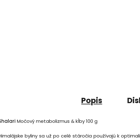
Popis
Dis
Shalari
Močový metabolizmus & kĺby 100 g
Himalájske
byliny
sa
už po celé
stáročia
používajú
k
optimali