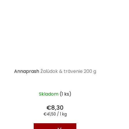
Annaprash
Žalúdok & trávenie 200 g
Skladom
(1 ks)
€8,30
Jednotková
€41,50 / 1 kg
cena: