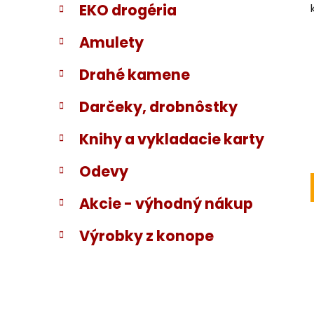
EKO drogéria
Amulety
Drahé kamene
Darčeky, drobnôstky
Knihy a vykladacie karty
Odevy
Akcie - výhodný nákup
Výrobky z konope