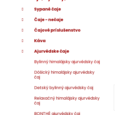
p
r
Sypané čaje
i
a
e
n
Čaje - nečaje
e
l
Čajové príslušenstvo
Káva
Ajurvédske čaje
Bylinný himalájsky ajurvédsky čaj
Dóšický himalájsky ajurvédsky
čaj
Detský bylinný ajurvédsky čaj
Relaxačný himalájsky ajurvédsky
čaj
BONTHÉ ajurvédsky čaj