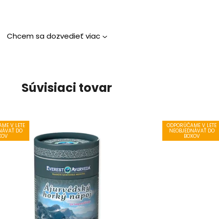
Chcem sa dozvedieť viac
Súvisiaci tovar
ME V LETE
ODPORÚČAME V LETE
NÁVAŤ DO
NEOBJEDNÁVAŤ DO
XOV
BOXOV