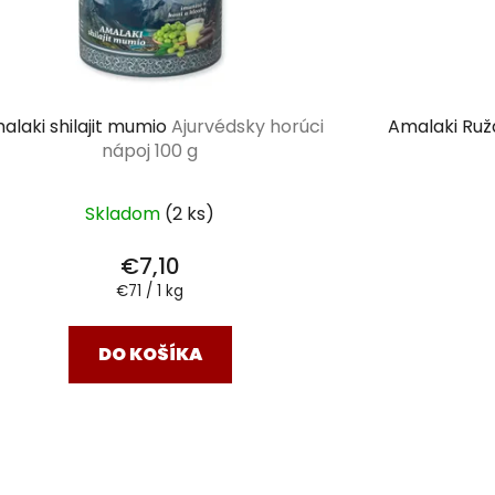
alaki shilajit mumio
Ajurvédsky horúci
Amalaki Ruža
nápoj 100 g
Skladom
(2 ks)
€7,10
Jednotková
€71 / 1 kg
cena:
DO KOŠÍKA