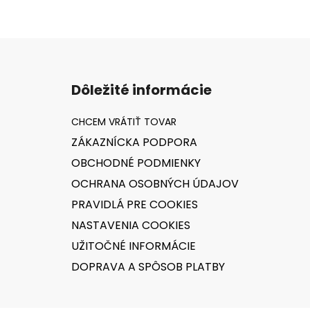
Z
á
Dôležité informácie
p
ä
t
ZÁKAZNÍCKA PODPORA
i
OBCHODNÉ PODMIENKY
e
OCHRANA OSOBNÝCH ÚDAJOV
PRAVIDLÁ PRE COOKIES
NASTAVENIA COOKIES
UŽITOČNÉ INFORMÁCIE
DOPRAVA A SPÔSOB PLATBY