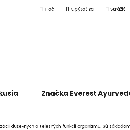
Tlač
Opýtať sa
Strážiť
kusia
Značka
Everest Ayurved
zácii
duševných
a
telesných
funkcií
organizmu.
Sú
základo