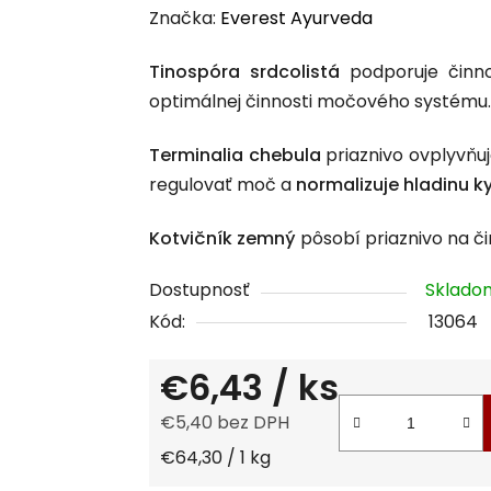
hodnotenie
Značka:
Everest Ayurveda
produktu
Tinospóra srdcolistá
podporuje činn
je
optimálnej činnosti močového systému.
0,0
z
Terminalia chebula
priaznivo ovplyvňu
5
regulovať moč a
normalizuje hladinu k
hviezdičiek.
Kotvičník zemný
pôsobí priaznivo na č
Dostupnosť
Sklad
Kód:
13064
€6,43
/ ks
€5,40 bez DPH
Jednotková cena:
€64,30 / 1 kg