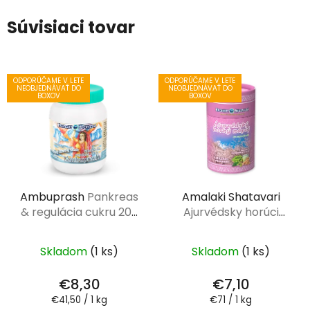
Súvisiaci tovar
ODPORÚČAME V LETE
ODPORÚČAME V LETE
NEOBJEDNÁVAŤ DO
NEOBJEDNÁVAŤ DO
BOXOV
BOXOV
Ambuprash
Pankreas
Amalaki Shatavari
& regulácia cukru 200
Ajurvédsky horúci
g
nápoj 100 g
Skladom
(1 ks)
Skladom
(1 ks)
€8,30
€7,10
Jednotková
Jednotková
€41,50 / 1 kg
€71 / 1 kg