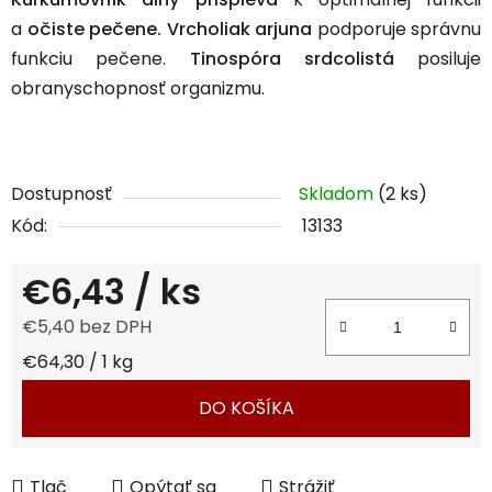
a
očiste pečene. Vrcholiak arjuna
podporuje správnu
funkciu pečene.
Tinospóra srdcolistá
posiluje
obranyschopnosť organizmu.
Dostupnosť
Skladom
(2 ks)
Kód:
13133
€6,43
/ ks
€5,40 bez DPH
Jednotková cena:
€64,30 / 1 kg
DO KOŠÍKA
Tlač
Opýtať sa
Strážiť