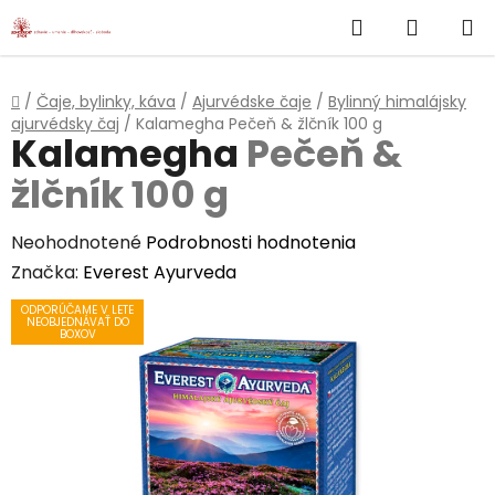
}
Hľadať
NÁKUP
Prejsť
na
KOŠÍK
obsah
Domov
/
Čaje, bylinky, káva
/
Ajurvédske čaje
/
Bylinný himalájsky
ajurvédsky čaj
/
Kalamegha
Pečeň & žlčník 100 g
Kalamegha
Pečeň &
žlčník 100 g
Priemerné
Neohodnotené
Podrobnosti hodnotenia
hodnotenie
Značka:
Everest Ayurveda
produktu
ODPORÚČAME V LETE
NEOBJEDNÁVAŤ DO
je
BOXOV
0,0
z
5
hviezdičiek.