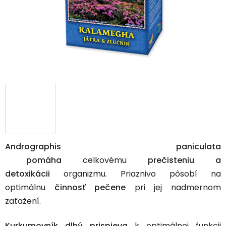
Andrographis paniculata
pomáha
celkovému
prečisteniu a
detoxikácii
organizmu. Priaznivo pôsobí na
optimálnu
činnosť pečene
pri jej nadmernom
zaťažení.
Kurkumovník dlhý
prispieva
k optimálnej funkcii