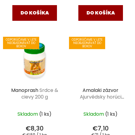
cena:
cena:
DO KOŠÍKA
DO KOŠÍKA
ODPORÚČAME V LETE
ODPORÚČAME V LETE
NEOBJEDNÁVAŤ DO
NEOBJEDNÁVAŤ DO
BOXOV
BOXOV
Manoprash
Srdce &
Amalaki zázvor
cievy 200 g
Ajurvédsky horúci
nápoj 100 g
Skladom
(1 ks)
Skladom
(1 ks)
€8,30
€7,10
Jednotková
Jednotková