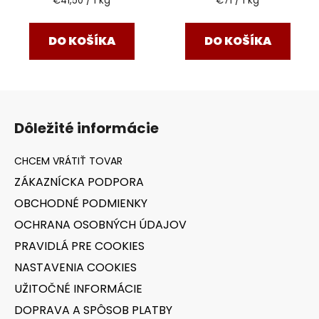
€41,50 / 1 kg
€71 / 1 kg
cena:
cena:
DO KOŠÍKA
DO KOŠÍKA
Z
á
Dôležité informácie
p
ä
t
ZÁKAZNÍCKA PODPORA
i
OBCHODNÉ PODMIENKY
e
OCHRANA OSOBNÝCH ÚDAJOV
PRAVIDLÁ PRE COOKIES
NASTAVENIA COOKIES
UŽITOČNÉ INFORMÁCIE
DOPRAVA A SPÔSOB PLATBY