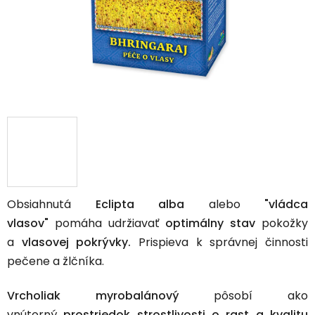
Obsiahnutá
Eclipta alba
​ alebo
"vládca
vlasov"
pomáha udržiavať
optimálny stav
pokožky
a
vlasovej pokrývky.
Prispieva k správnej činnosti
pečene a žlčníka.
Vrcholiak myrobalánový​
pôsobí ako
vnútorný
prostriedok strostlivosti o rast a kvalitu