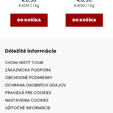
€8,30
€8,30
Jednotková
Jednotková
€41,50 / 1 kg
€41,50 / 1 kg
cena:
cena:
DO KOŠÍKA
DO KOŠÍKA
Z
á
Dôležité informácie
p
ä
t
ZÁKAZNÍCKA PODPORA
i
OBCHODNÉ PODMIENKY
e
OCHRANA OSOBNÝCH ÚDAJOV
PRAVIDLÁ PRE COOKIES
NASTAVENIA COOKIES
UŽITOČNÉ INFORMÁCIE