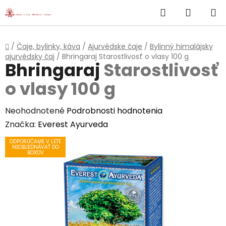
}
Hľadať
NÁKUP
Prejsť
na
KOŠÍK
obsah
Domov
/
Čaje, bylinky, káva
/
Ajurvédske čaje
/
Bylinný himalájsky
ajurvédsky čaj
/
Bhringaraj
Starostlivosť o vlasy 100 g
Bhringaraj
Starostlivosť
o vlasy 100 g
Priemerné
Neohodnotené
Podrobnosti hodnotenia
hodnotenie
Značka:
Everest Ayurveda
produktu
ODPORÚČAME V LETE
NEOBJEDNÁVAŤ DO
je
BOXOV
0,0
z
5
hviezdičiek.