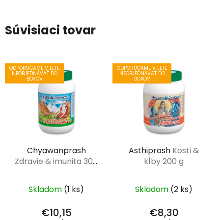
Súvisiaci tovar
ODPORÚČAME V LETE
ODPORÚČAME V LETE
NEOBJEDNÁVAŤ DO
NEOBJEDNÁVAŤ DO
BOXOV
BOXOV
Chyawanprash
Asthiprash
Kosti &
Zdravie & imunita 300
kĺby 200 g
g
Skladom
(1 ks)
Skladom
(2 ks)
€10,15
€8,30