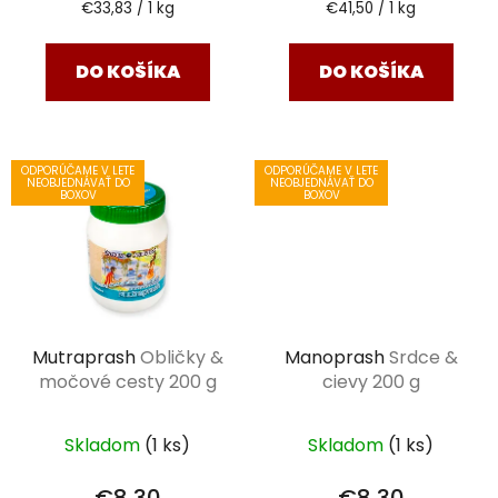
Jednotková
Jednotková
€33,83 / 1 kg
€41,50 / 1 kg
cena:
cena:
DO KOŠÍKA
DO KOŠÍKA
ODPORÚČAME V LETE
ODPORÚČAME V LETE
NEOBJEDNÁVAŤ DO
NEOBJEDNÁVAŤ DO
BOXOV
BOXOV
Mutraprash
Obličky &
Manoprash
Srdce &
močové cesty 200 g
cievy 200 g
Skladom
(1 ks)
Skladom
(1 ks)