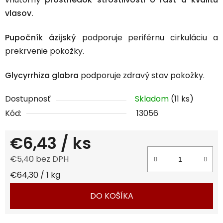
vlasov.
Pupočník ázijský​
podporuje periférnu cirkuláciu a
prekrvenie pokožky.
Glycyrrhiza glabra
podporuje zdravý stav pokožky.
Dostupnosť
Skladom
(11 ks)
Kód:
13056
€6,43
/ ks
€5,40 bez DPH
Jednotková cena:
€64,30 / 1 kg
DO KOŠÍKA