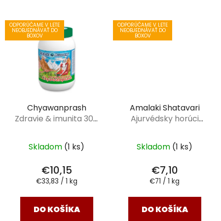
ODPORÚČAME V LETE
ODPORÚČAME V LETE
NEOBJEDNÁVAŤ DO
NEOBJEDNÁVAŤ DO
BOXOV
BOXOV
Chyawanprash
Amalaki Shatavari
Zdravie & imunita 300
Ajurvédsky horúci
g
nápoj 100 g
Skladom
(1 ks)
Skladom
(1 ks)
€10,15
€7,10
Jednotková
Jednotková
€33,83 / 1 kg
€71 / 1 kg
cena:
cena:
DO KOŠÍKA
DO KOŠÍKA