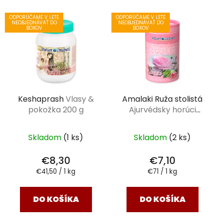
ODPORÚČAME V LETE
ODPORÚČAME V LETE
NEOBJEDNÁVAŤ DO
NEOBJEDNÁVAŤ DO
BOXOV
BOXOV
Keshaprash
Vlasy &
Amalaki Ruža stolistá
pokožka 200 g
Ajurvédsky horúci
nápoj 100 g
Skladom
(1 ks)
Skladom
(2 ks)
€8,30
€7,10
Jednotková
Jednotková
€41,50 / 1 kg
€71 / 1 kg
cena:
cena:
DO KOŠÍKA
DO KOŠÍKA