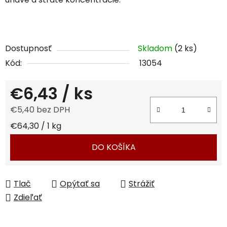
Dostupnosť
Skladom
(2 ks)
Kód:
13054
€6,43
/ ks
€5,40 bez DPH
Jednotková cena:
€64,30 / 1 kg
DO KOŠÍKA
Tlač
Opýtať sa
Strážiť
Zdieľať