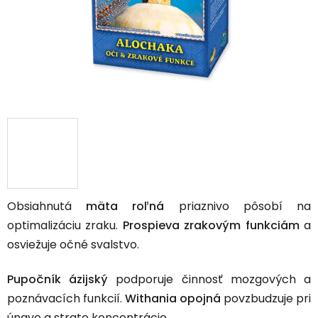
Obsiahnutá
mäta roľná
priaznivo pôsobí na
optimalizáciu zraku.
Prospieva zrakovým funkciám
a
osviežuje očné svalstvo.
Pupočník ázijský
podporuje činnosť mozgových a
poznávacích funkcií.
Withania opojná
povzbudzuje pri
únave a strate koncentrácie.