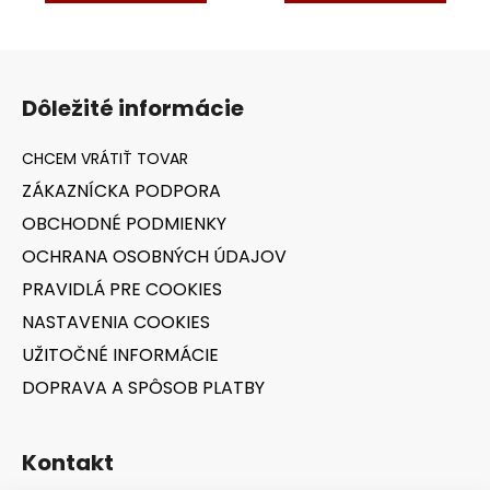
Z
á
Dôležité informácie
p
ä
t
ZÁKAZNÍCKA PODPORA
i
OBCHODNÉ PODMIENKY
e
OCHRANA OSOBNÝCH ÚDAJOV
PRAVIDLÁ PRE COOKIES
NASTAVENIA COOKIES
UŽITOČNÉ INFORMÁCIE
DOPRAVA A SPÔSOB PLATBY
Kontakt