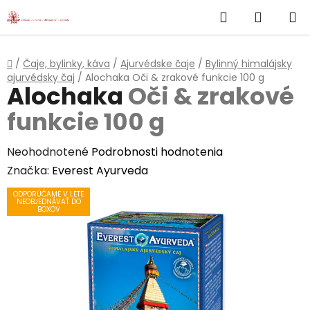
}
Hľadať
NÁKUP
Prejsť
na
KOŠÍK
obsah
Domov
/
Čaje, bylinky, káva
/
Ajurvédske čaje
/
Bylinný himalájsky
ajurvédsky čaj
/
Alochaka
Oči & zrakové funkcie 100 g
Alochaka
Oči & zrakové
funkcie 100 g
Priemerné
Neohodnotené
Podrobnosti hodnotenia
hodnotenie
Značka:
Everest Ayurveda
produktu
ODPORÚČAME V LETE
NEOBJEDNÁVAŤ DO
je
BOXOV
0,0
z
5
hviezdičiek.