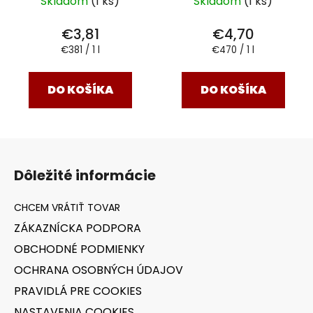
Skladom
(1 ks)
Skladom
(1 ks)
€3,81
€4,70
Jednotková
Jednotková
€381 / 1 l
€470 / 1 l
cena:
cena:
DO KOŠÍKA
DO KOŠÍKA
Z
á
Dôležité informácie
p
ä
t
ZÁKAZNÍCKA PODPORA
i
OBCHODNÉ PODMIENKY
e
OCHRANA OSOBNÝCH ÚDAJOV
PRAVIDLÁ PRE COOKIES
NASTAVENIA COOKIES