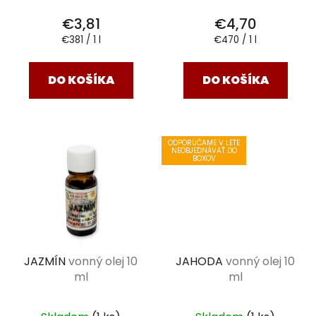
€3,81
€4,70
Jednotková
Jednotková
€381 / 1 l
€470 / 1 l
cena:
cena:
DO KOŠÍKA
DO KOŠÍKA
ODPORÚČAME V LETE
NEOBJEDNÁVAŤ DO
BOXOV
JAZMÍN
vonný olej 10
JAHODA
vonný olej 10
ml
ml