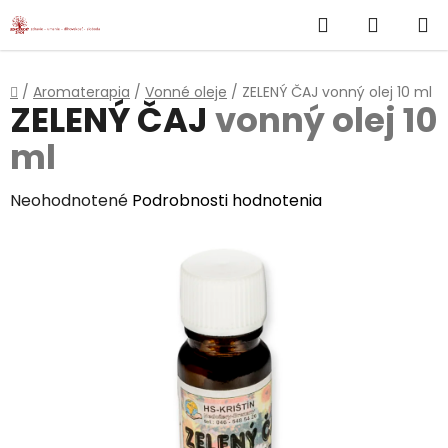
}
Hľadať
NÁKUP
Prejsť
na
KOŠÍK
obsah
Domov
/
Aromaterapia
/
Vonné oleje
/
ZELENÝ ČAJ
vonný olej 10 ml
ZELENÝ ČAJ
vonný olej 10
ml
Priemerné
Neohodnotené
Podrobnosti hodnotenia
hodnotenie
produktu
je
0,0
z
5
hviezdičiek.