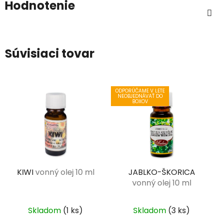
Hodnotenie
Súvisiaci tovar
ODPORÚČAME V LETE
NEOBJEDNÁVAŤ DO
BOXOV
KIWI
vonný olej 10 ml
JABLKO-ŠKORICA
vonný olej 10 ml
Skladom
(1 ks)
Skladom
(3 ks)