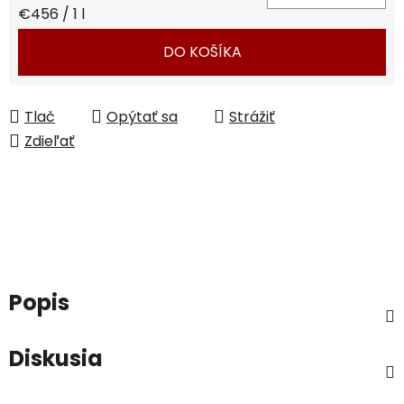
Jednotková cena:
€456 / 1 l
DO KOŠÍKA
Tlač
Opýtať sa
Strážiť
Zdieľať
Popis
Diskusia