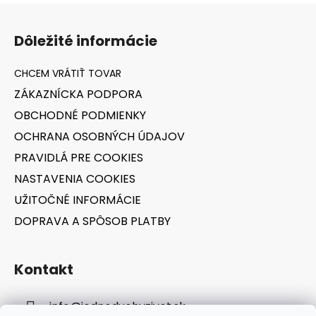
l
Z
á
á
d
Dôležité informácie
p
a
ä
c
t
i
ZÁKAZNÍCKA PODPORA
i
e
OBCHODNÉ PODMIENKY
p
e
r
OCHRANA OSOBNÝCH ÚDAJOV
v
PRAVIDLÁ PRE COOKIES
k
y
NASTAVENIA COOKIES
v
UŽITOČNÉ INFORMÁCIE
ý
DOPRAVA A SPÔSOB PLATBY
p
i
s
Kontakt
u
info
@
jednoduchyzivot.sk