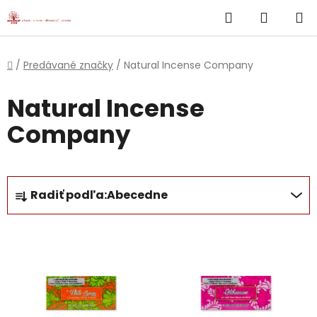
}
Hľadať
NÁKUP
Prejsť
na
KOŠÍK
obsah
Domov
/
Predávané značky
/
Natural Incense Company
Natural Incense
Company
R
Radiť podľa:
Abecedne
a
d
V
e
ý
n
p
i
i
e
s
p