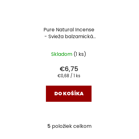
Pure Natural Incense
- Svieža balzamická
(Fresh Balsamic)
vonné tyčinky 10 ks
Skladom
(1 ks)
€6,75
Jednotková
€0,68 / 1 ks
cena:
DO KOŠÍKA
5
položiek celkom
O
v