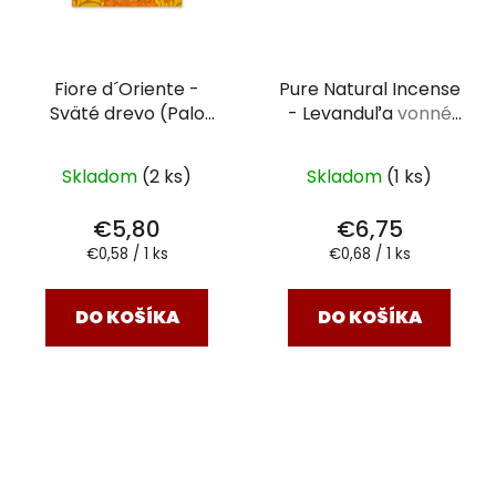
Fiore d´Oriente -
Pure Natural Incense
Sväté drevo (Palo
- Levanduľa
vonné
Santo)
vonné tyčinky
tyčinky 10 ks
typu dhoop
Skladom
(2 ks)
Skladom
(1 ks)
€5,80
€6,75
Jednotková
Jednotková
€0,58 / 1 ks
€0,68 / 1 ks
cena:
cena:
DO KOŠÍKA
DO KOŠÍKA