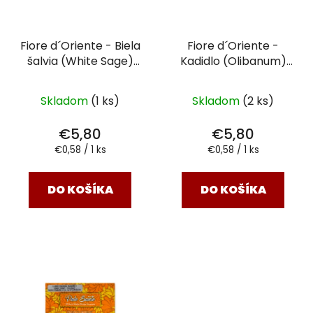
p
r
r
o
Fiore d´Oriente - Biela
Fiore d´Oriente -
o
d
šalvia (White Sage)
Kadidlo (Olibanum)
d
u
vonné tyčinky typu
vonné tyčinky typu
u
k
dhoop 10 ks
dhoop 10 ks
k
Skladom
(1 ks)
Skladom
(2 ks)
t
t
o
€5,80
€5,80
o
v
Jednotková
Jednotková
€0,58 / 1 ks
€0,58 / 1 ks
v
cena:
cena:
DO KOŠÍKA
DO KOŠÍKA