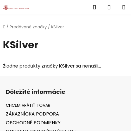
}
Hľadať
NÁKUP
Prejsť
na
KOŠÍK
obsah
Domov
/
Predávané značky
/
KSilver
KSilver
Žiadne produkty značky
KSilver
sa nenašli...
Z
á
Dôležité informácie
p
ä
t
ZÁKAZNÍCKA PODPORA
i
OBCHODNÉ PODMIENKY
e