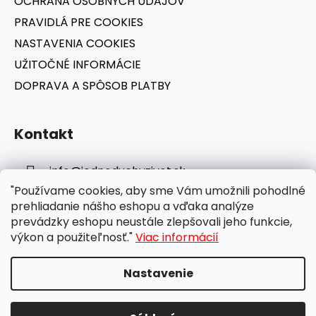
OCHRANA OSOBNÝCH ÚDAJOV
PRAVIDLÁ PRE COOKIES
NASTAVENIA COOKIES
UŽITOČNÉ INFORMÁCIE
DOPRAVA A SPÔSOB PLATBY
Kontakt
info
@
jednoduchyzivot.sk
"Používame cookies, aby sme Vám umožnili pohodlné
E-shop: 0948 647 767
prehliadanie nášho eshopu a vďaka analýze
prevádzky eshopu neustále zlepšovali jeho funkcie,
výkon a použiteľnosť."
Viac informácií
Nastavenie
Vytvoril Shoptet