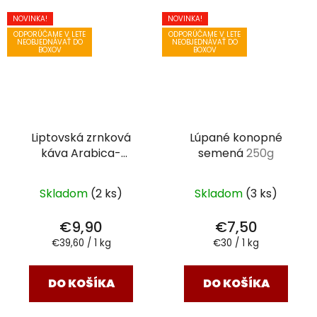
NOVINKA!
NOVINKA!
ODPORÚČAME V LETE
ODPORÚČAME V LETE
NEOBJEDNÁVAŤ DO
NEOBJEDNÁVAŤ DO
BOXOV
BOXOV
Liptovská zrnková
Lúpané konopné
káva Arabica-
semená
250g
Robusta
250g
Skladom
(2 ks)
Skladom
(3 ks)
€9,90
€7,50
Jednotková
Jednotková
€39,60 / 1 kg
€30 / 1 kg
cena:
cena:
DO KOŠÍKA
DO KOŠÍKA