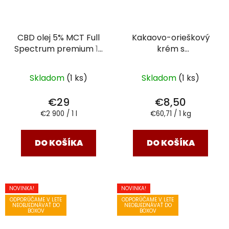
CBD olej 5% MCT Full
Kakaovo-orieškový
Spectrum premium
10
krém s
ml
kon.semienkami
JAHODA
140g
Skladom
(1 ks)
Skladom
(1 ks)
€29
€8,50
Jednotková
Jednotková
€2 900 / 1 l
€60,71 / 1 kg
cena:
cena:
DO KOŠÍKA
DO KOŠÍKA
NOVINKA!
NOVINKA!
ODPORÚČAME V LETE
ODPORÚČAME V LETE
NEOBJEDNÁVAŤ DO
NEOBJEDNÁVAŤ DO
BOXOV
BOXOV