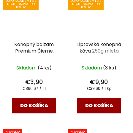
ODPORÚČAME V LETE
ODPORÚČAME V LETE
NEOBJEDNÁVAŤ DO
NEOBJEDNÁVAŤ DO
BOXOV
BOXOV
Konopný balzam
Liptovská konopná
Premium Čierne
káva
250g mletá
hrozno
4,5 ml
Skladom
(4 ks)
Skladom
(3 ks)
€3,90
€9,90
Jednotková
Jednotková
€866,67 / 1 l
€39,60 / 1 kg
cena:
cena:
DO KOŠÍKA
DO KOŠÍKA
NOVINKA!
NOVINKA!