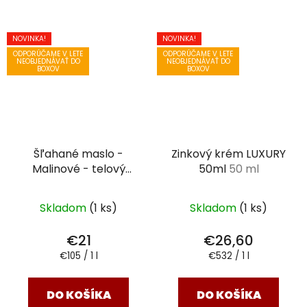
NOVINKA!
NOVINKA!
ODPORÚČAME V LETE
ODPORÚČAME V LETE
NEOBJEDNÁVAŤ DO
NEOBJEDNÁVAŤ DO
BOXOV
BOXOV
Šľahané maslo -
Zinkový krém LUXURY
Malinové - telový
50ml
50 ml
krém Luxury
200 ml
Skladom
(1 ks)
Skladom
(1 ks)
€21
€26,60
Jednotková
Jednotková
€105 / 1 l
€532 / 1 l
cena:
cena:
DO KOŠÍKA
DO KOŠÍKA