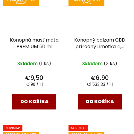
BOXOV
BOXOV
Konopná masť mäta
Konopný balzam CBD
PREMIUM
50 ml
prírodný Limetka
4,5
ml
Skladom
(1 ks)
Skladom
(3 ks)
€9,50
€6,90
Jednotková
Jednotková
€190 / 1 l
€1 533,33 / 1 l
cena:
cena:
DO KOŠÍKA
DO KOŠÍKA
NOVINKA!
NOVINKA!