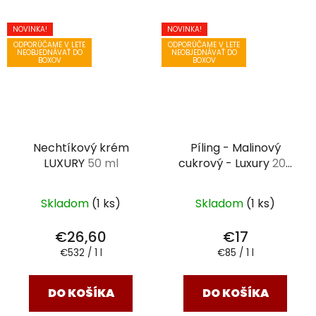
NOVINKA!
NOVINKA!
ODPORÚČAME V LETE
ODPORÚČAME V LETE
NEOBJEDNÁVAŤ DO
NEOBJEDNÁVAŤ DO
BOXOV
BOXOV
Nechtíkový krém
Píling - Malinový
LUXURY
50 ml
cukrový - Luxury
200
ml
Skladom
(1 ks)
Skladom
(1 ks)
€26,60
€17
Jednotková
Jednotková
€532 / 1 l
€85 / 1 l
cena:
cena:
DO KOŠÍKA
DO KOŠÍKA