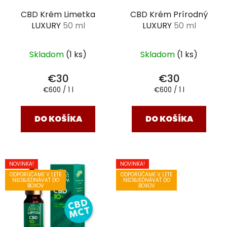
r
o
CBD Krém Limetka
CBD Krém Prírodný
o
d
LUXURY
50 ml
LUXURY
50 ml
d
u
u
k
k
Skladom
(1 ks)
Skladom
(1 ks)
t
t
o
€30
€30
o
v
Jednotková
Jednotková
€600 / 1 l
€600 / 1 l
v
cena:
cena:
DO KOŠÍKA
DO KOŠÍKA
NOVINKA!
NOVINKA!
ODPORÚČAME V LETE
ODPORÚČAME V LETE
NEOBJEDNÁVAŤ DO
NEOBJEDNÁVAŤ DO
BOXOV
BOXOV