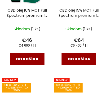
CBD olej 10% MCT Full
CBD olej 15% MCT Full
Spectrum premium
10
Spectrum premium
10
ml
ml
Skladom
(1 ks)
Skladom
(1 ks)
€46
€64
Jednotková
Jednotková
€4 600 / 1 l
€6 400 / 1 l
cena:
cena:
DO KOŠÍKA
DO KOŠÍKA
NOVINKA!
NOVINKA!
ODPORÚČAME V LETE
ODPORÚČAME V LETE
NEOBJEDNÁVAŤ DO
NEOBJEDNÁVAŤ DO
BOXOV
BOXOV