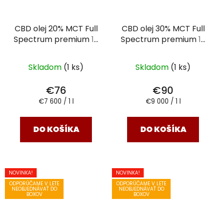
CBD olej 20% MCT Full
CBD olej 30% MCT Full
Spectrum premium
10
Spectrum premium
10
ml
ml
Skladom
(1 ks)
Skladom
(1 ks)
€76
€90
Jednotková
Jednotková
€7 600 / 1 l
€9 000 / 1 l
cena:
cena:
DO KOŠÍKA
DO KOŠÍKA
NOVINKA!
NOVINKA!
ODPORÚČAME V LETE
ODPORÚČAME V LETE
NEOBJEDNÁVAŤ DO
NEOBJEDNÁVAŤ DO
BOXOV
BOXOV