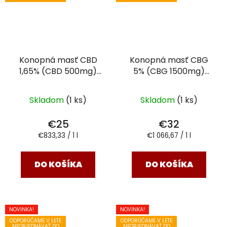
Konopná masť CBD
Konopná masť CBG
1,65% (CBD 500mg)
5% (CBG 1500mg)
levanduľa
30 ml
prírodná
30 ml
Skladom
(1 ks)
Skladom
(1 ks)
€25
€32
Jednotková
Jednotková
€833,33 / 1 l
€1 066,67 / 1 l
cena:
cena:
DO KOŠÍKA
DO KOŠÍKA
NOVINKA!
NOVINKA!
ODPORÚČAME V LETE
ODPORÚČAME V LETE
NEOBJEDNÁVAŤ DO
NEOBJEDNÁVAŤ DO