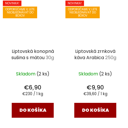
NOVINKA!
NOVINKA!
ODPORÚČAME V LETE
ODPORÚČAME V LETE
NEOBJEDNÁVAŤ DO
NEOBJEDNÁVAŤ DO
BOXOV
BOXOV
Liptovská konopná
Liptovská zrnková
sušina s mätou
30g
káva Arabica
250g
Skladom
(2 ks)
Skladom
(2 ks)
€6,90
€9,90
Jednotková
Jednotková
€230 / 1 kg
€39,60 / 1 kg
cena:
cena:
DO KOŠÍKA
DO KOŠÍKA