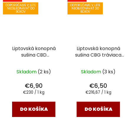
ODPORÚČAME V LETE
ODPORÚČAME V LETE
NEOBJEDNÁVAŤ DO
NEOBJEDNÁVAŤ DO
BOXOV
BOXOV
Liptovská konopná
Liptovská konopná
sušina CBD
sušina CBG tráviaca
upokojujúca
30g
upokojujúca
30g
Skladom
(2 ks)
Skladom
(3 ks)
€6,90
€6,50
Jednotková
Jednotková
€230 / 1 kg
€216,67 / 1 kg
cena:
cena:
DO KOŠÍKA
DO KOŠÍKA