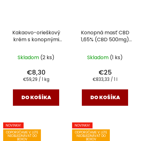
Kakaovo-orieškový
Konopná masť CBD
krém s konopnými
1,65% (CBD 500mg)
semienkami CHILLI
čistá
30 ml
140g
Skladom
(2 ks)
Skladom
(1 ks)
€8,30
€25
Jednotková
Jednotková
€59,29 / 1 kg
€833,33 / 1 l
cena:
cena:
DO KOŠÍKA
DO KOŠÍKA
NOVINKA!
NOVINKA!
ODPORÚČAME V LETE
ODPORÚČAME V LETE
NEOBJEDNÁVAŤ DO
NEOBJEDNÁVAŤ DO
BOXOV
BOXOV