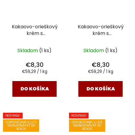
Kakaovo-orieškový
Kakaovo-orieškový
krém s
krém s
kon.semienkami
kon.semienkami
KLASIK
140g
KOKOS
140g
Skladom
(1 ks)
Skladom
(1 ks)
€8,30
€8,30
Jednotková
Jednotková
€59,29 / 1 kg
€59,29 / 1 kg
cena:
cena:
DO KOŠÍKA
DO KOŠÍKA
NOVINKA!
NOVINKA!
ODPORÚČAME V LETE
ODPORÚČAME V LETE
NEOBJEDNÁVAŤ DO
NEOBJEDNÁVAŤ DO
BOXOV
BOXOV