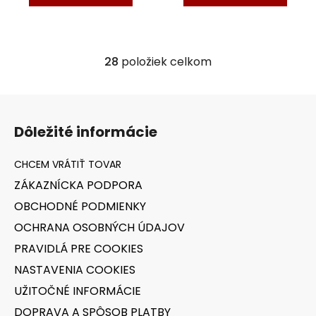
28
položiek celkom
O
v
l
Z
á
á
d
Dôležité informácie
p
a
ä
c
t
i
ZÁKAZNÍCKA PODPORA
i
e
OBCHODNÉ PODMIENKY
p
e
r
OCHRANA OSOBNÝCH ÚDAJOV
v
PRAVIDLÁ PRE COOKIES
k
y
NASTAVENIA COOKIES
v
UŽITOČNÉ INFORMÁCIE
ý
DOPRAVA A SPÔSOB PLATBY