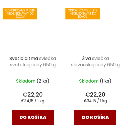
ODPORÚČAME V LETE
ODPORÚČAME V LETE
NEOBJEDNÁVAŤ DO
NEOBJEDNÁVAŤ DO
BOXOV
BOXOV
Svetlo a tma
sviečka
Živa
sviečka
svetelnej sady 650 g
slovanskej sady 650 g
Skladom
(2 ks)
Skladom
(1 ks)
€22,20
€22,20
Jednotková
Jednotková
€34,15 / 1 kg
€34,15 / 1 kg
cena:
cena:
DO KOŠÍKA
DO KOŠÍKA