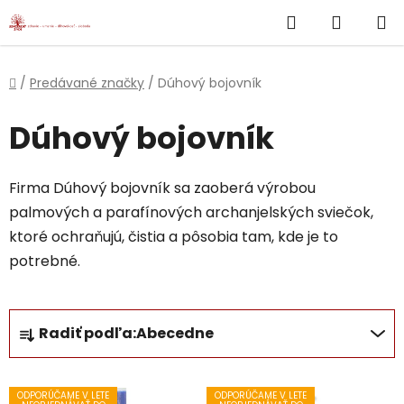
}
Hľadať
NÁKUP
Prejsť
na
KOŠÍK
obsah
Domov
/
Predávané značky
/
Dúhový bojovník
Dúhový bojovník
Firma Dúhový bojovník sa zaoberá výrobou
palmových a parafínových archanjelských sviečok,
ktoré ochraňujú, čistia a pôsobia tam, kde je to
potrebné.
R
Radiť podľa:
Abecedne
a
d
V
e
ODPORÚČAME V LETE
ODPORÚČAME V LETE