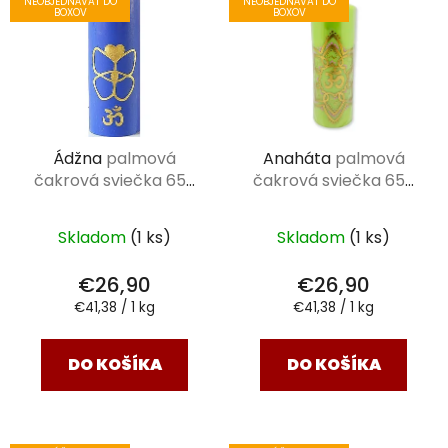
ý
n
NEOBJEDNÁVAŤ DO
NEOBJEDNÁVAŤ DO
BOXOV
BOXOV
p
i
i
e
s
p
p
r
r
o
Ádžna
palmová
Anaháta
palmová
o
d
čakrová sviečka 650
čakrová sviečka 650
d
u
g
g
u
k
k
Skladom
(1 ks)
Skladom
(1 ks)
t
t
o
€26,90
€26,90
o
v
Jednotková
Jednotková
€41,38 / 1 kg
€41,38 / 1 kg
v
cena:
cena:
DO KOŠÍKA
DO KOŠÍKA