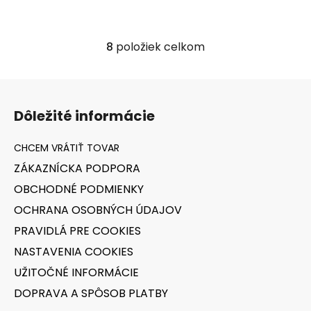
8
položiek celkom
O
v
l
Z
á
á
d
Dôležité informácie
p
a
ä
c
t
i
ZÁKAZNÍCKA PODPORA
i
e
OBCHODNÉ PODMIENKY
p
e
r
OCHRANA OSOBNÝCH ÚDAJOV
v
PRAVIDLÁ PRE COOKIES
k
y
NASTAVENIA COOKIES
v
UŽITOČNÉ INFORMÁCIE
ý
DOPRAVA A SPÔSOB PLATBY
p