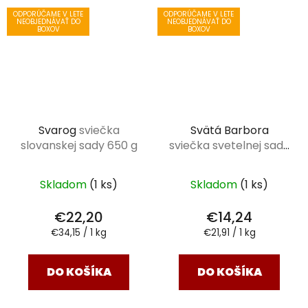
ODPORÚČAME V LETE
ODPORÚČAME V LETE
NEOBJEDNÁVAŤ DO
NEOBJEDNÁVAŤ DO
BOXOV
BOXOV
Svarog
sviečka
Svätá Barbora
slovanskej sady 650 g
sviečka svetelnej sady
650 g
Skladom
(1 ks)
Skladom
(1 ks)
€22,20
€14,24
Jednotková
Jednotková
€34,15 / 1 kg
€21,91 / 1 kg
cena:
cena:
DO KOŠÍKA
DO KOŠÍKA