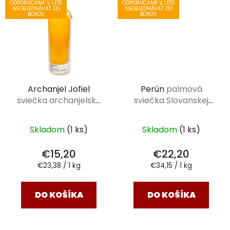
ODPORÚČAME V LETE
ODPORÚČAME V LETE
NEOBJEDNÁVAŤ DO
NEOBJEDNÁVAŤ DO
BOXOV
BOXOV
Archanjel Jofiel
Perún
palmová
sviečka archanjelska
sviečka Slovanskej
650 g
sady 650 g
Skladom
(1 ks)
Skladom
(1 ks)
€15,20
€22,20
Jednotková
Jednotková
€23,38 / 1 kg
€34,15 / 1 kg
cena:
cena:
DO KOŠÍKA
DO KOŠÍKA