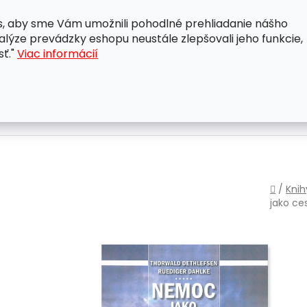
, aby sme Vám umožnili pohodlné prehliadanie nášho
A
OBCHODNÉ PODMIENKY
OCHRANA OSOBNÝCH ÚDAJ
lýze prevádzky eshopu neustále zlepšovali jeho funkcie,
sť."
Viac informácií
Domo
/
Knih
jako ce