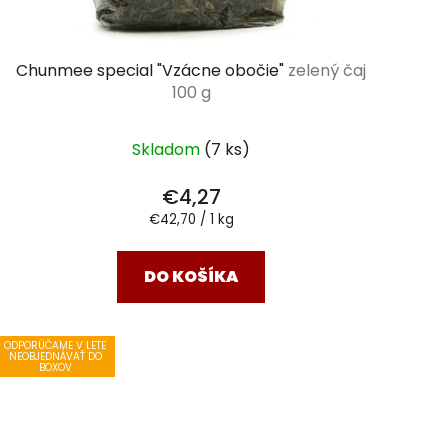
Chunmee special "Vzácne obočie"
zelený čaj
100 g
Skladom
(7 ks)
€4,27
Jednotková
€42,70 / 1 kg
cena:
DO KOŠÍKA
ODPORÚČAME V LETE
NEOBJEDNÁVAŤ DO
BOXOV