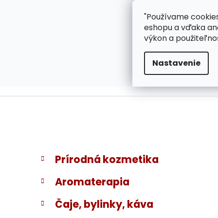
}
Prejsť
"Používame cookies
ZÁKAZNÍCKA PODPOR
na
eshopu a vďaka ana
obsah
výkon a použiteľno
Nastavenie
B
K
Preskočiť
Prírodná kozmetika
a
kategórie
o
t
č
Aromaterapia
e
n
g
ý
Čaje, bylinky, káva
ó
p
r