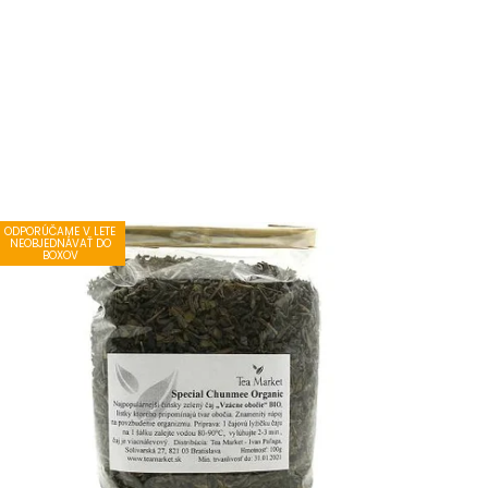
ODPORÚČAME V LETE
NEOBJEDNÁVAŤ DO
BOXOV