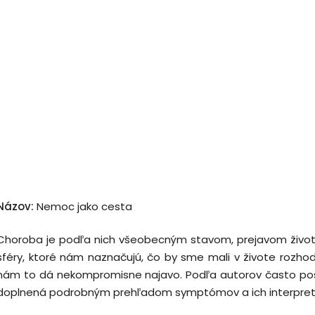
Názov:
Nemoc jako cesta
Choroba je podľa nich všeobecným stavom, prejavom života
sféry, ktoré nám naznačujú, čo by sme mali v živote rozho
nám to dá nekompromisne najavo. Podľa autorov často postač
doplnená podrobným prehľadom symptómov a ich interpretá