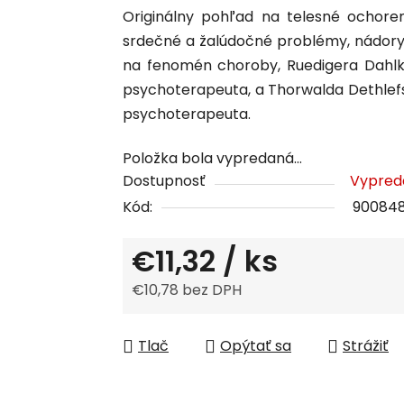
Originálny pohľad na telesné ochorenia
produktu
srdečné a žalúdočné problémy, nádory
je
na fenomén choroby, Ruedigera Dahlkeh
0,0
psychoterapeuta, a Thorwalda Dethlef
z
psychoterapeuta.
5
hviezdičiek.
Položka bola vypredaná…
Dostupnosť
Vypred
Kód:
90084
€11,32
/ ks
€10,78 bez DPH
Jednotková cena:
Tlač
Opýtať sa
Strážiť