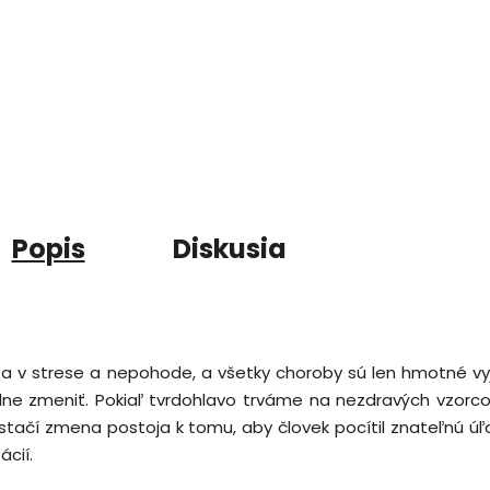
Popis
Diskusia
 v strese a nepohode, a všetky choroby sú len hmotné vyj
dne zmeniť. Pokiaľ tvrdohlavo trváme na nezdravých vzorco
í zmena postoja k tomu, aby človek pocítil znateľnú úľavu 
cií.