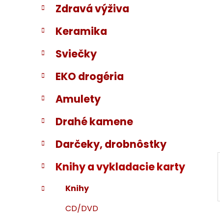
Zdravá výživa
i
a
e
n
Keramika
e
l
Sviečky
EKO drogéria
Amulety
Drahé kamene
Darčeky, drobnôstky
Knihy a vykladacie karty
Knihy
CD/DVD