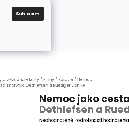
EUR
Prihlásenie
Registrácia
OV
PRAVIDLÁ PRE COOKIES
NASTAVENIA COOKIES
Súhlasím
PRÁZDNY KOŠÍK
NÁKUPNÝ
KOŠÍK
v
y a vykladacie karty
/
Knihy
/
Zdravie
/
Nemoc
sta
Thorwald Dethlefsen a Ruediger Dahlke
Nemoc jako cest
Dethlefsen a Rue
Priemerné
Neohodnotené
Podrobnosti hodnotenia
hodnotenie