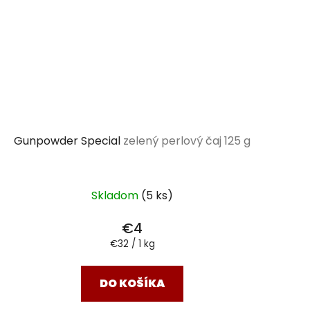
Gunpowder Special
zelený perlový čaj 125 g
Skladom
(5 ks)
€4
Jednotková
€32 / 1 kg
cena:
DO KOŠÍKA