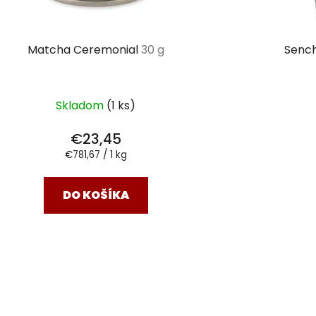
Matcha Ceremonial
30 g
Senc
Skladom
(1 ks)
€23,45
Jednotková
€781,67 / 1 kg
cena:
DO KOŠÍKA