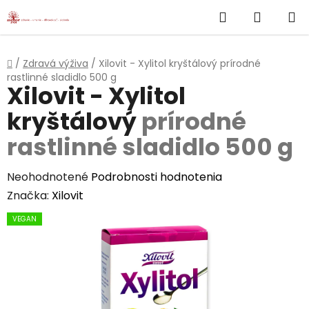
}
Hľadať
NÁKUP
Prejsť
na
KOŠÍK
obsah
Domov
/
Zdravá výživa
/
Xilovit - Xylitol kryštálový
prírodné
rastlinné sladidlo 500 g
Xilovit - Xylitol
kryštálový
prírodné
rastlinné sladidlo 500 g
Priemerné
Neohodnotené
Podrobnosti hodnotenia
hodnotenie
Značka:
Xilovit
produktu
VEGAN
je
0,0
z
5
hviezdičiek.