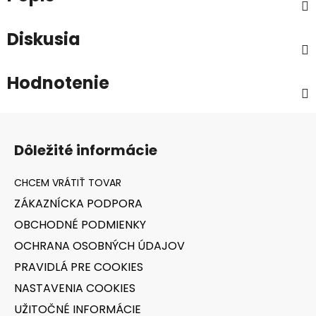
Diskusia
Hodnotenie
Z
á
Dôležité informácie
p
ä
t
ZÁKAZNÍCKA PODPORA
i
OBCHODNÉ PODMIENKY
e
OCHRANA OSOBNÝCH ÚDAJOV
PRAVIDLÁ PRE COOKIES
NASTAVENIA COOKIES
UŽITOČNÉ INFORMÁCIE