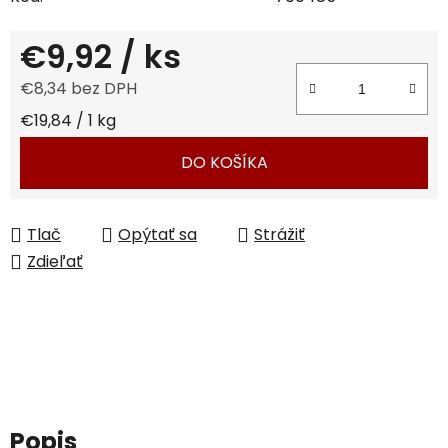
€9,92
/ ks
€8,34 bez DPH
Jednotková cena:
€19,84 / 1 kg
DO KOŠÍKA
Tlač
Opýtať sa
Strážiť
Zdieľať
Popis