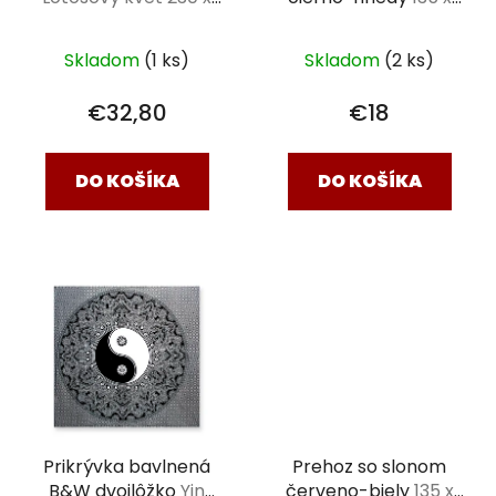
200 cm
210 cm
Skladom
(1 ks)
Skladom
(2 ks)
€32,80
€18
DO KOŠÍKA
DO KOŠÍKA
Prikrývka bavlnená
Prehoz so slonom
B&W dvojlôžko
Yin
červeno-biely
135 x