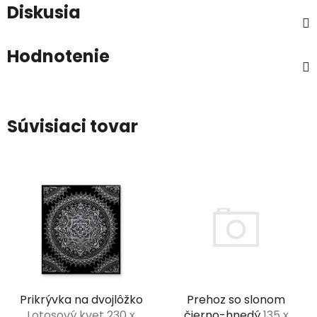
Diskusia
Hodnotenie
Súvisiaci tovar
Prikrývka na dvojlôžko
Prehoz so slonom
Lotosový kvet 230 x
čierno-hnedý
135 x