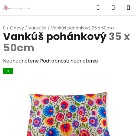
}
Hľadať
NÁKUP
Prejsť
na
KOŠÍK
obsah
Domov
/
Odevy
/
Vankúše
/
Vankúš pohánkový
35 x 50cm
Vankúš pohánkový
35 x
50cm
Priemerné
Neohodnotené
Podrobnosti hodnotenia
hodnotenie
BIO
produktu
je
0,0
z
5
hviezdičiek.