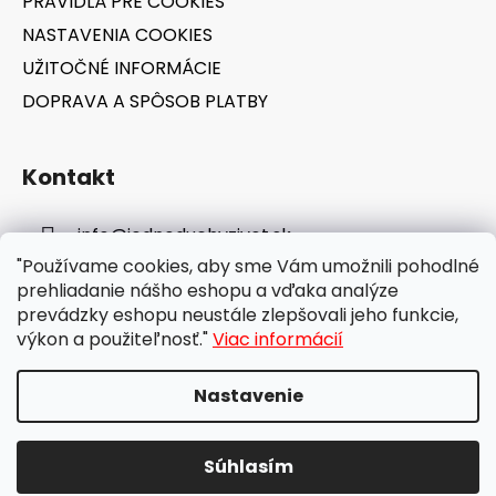
PRAVIDLÁ PRE COOKIES
NASTAVENIA COOKIES
UŽITOČNÉ INFORMÁCIE
DOPRAVA A SPÔSOB PLATBY
Kontakt
info
@
jednoduchyzivot.sk
"Používame cookies, aby sme Vám umožnili pohodlné
E-shop: 0948 647 767
prehliadanie nášho eshopu a vďaka analýze
prevádzky eshopu neustále zlepšovali jeho funkcie,
výkon a použiteľnosť."
Viac informácií
Nastavenie
Vytvoril Shoptet
Súhlasím
Copyright 2026
jednoduchyzivot.sk
. Všetky práva