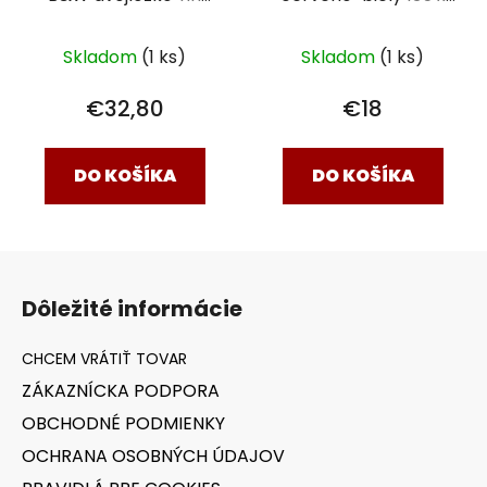
Yang 230 x 200 cm
210 cm
Skladom
(1 ks)
Skladom
(1 ks)
€32,80
€18
DO KOŠÍKA
DO KOŠÍKA
Z
á
Dôležité informácie
p
ä
t
ZÁKAZNÍCKA PODPORA
i
OBCHODNÉ PODMIENKY
e
OCHRANA OSOBNÝCH ÚDAJOV