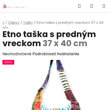
}
Hľadať
NÁKUP
Prejsť
na
KOŠÍK
obsah
Domov
/
Odevy
/
Tašky
/
Etno taška s predným vreckom
37 x 40
cm
Etno taška s predným
vreckom
37 x 40 cm
Priemerné
Neohodnotené
Podrobnosti hodnotenia
hodnotenie
ZĽAVA
produktu
je
0,0
z
5
hviezdičiek.