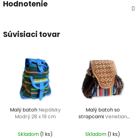
Hodnotenie
Súvisiaci tovar
Malý batoh
Nepálsky
Malý batoh so
Modrý 28 x 19 cm
strapcami
Venetian
hnedý 16 x 10 x 19 cm
Skladom
(1 ks)
Skladom
(1 ks)