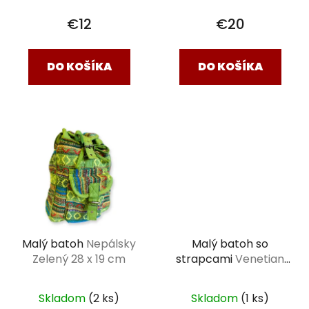
€12
€20
DO KOŠÍKA
DO KOŠÍKA
Malý batoh
Nepálsky
Malý batoh so
Zelený 28 x 19 cm
strapcami
Venetian
čierny 16 x 10 x 19 cm
Skladom
(2 ks)
Skladom
(1 ks)