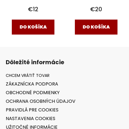
€12
€20
DO KOŠÍKA
DO KOŠÍKA
Z
á
Dôležité informácie
p
ä
t
ZÁKAZNÍCKA PODPORA
i
OBCHODNÉ PODMIENKY
e
OCHRANA OSOBNÝCH ÚDAJOV
PRAVIDLÁ PRE COOKIES
NASTAVENIA COOKIES
UŽITOČNÉ INFORMÁCIE