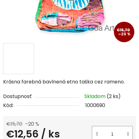
€15,70
–20 %
Krásna farebná bavlnená etno taška cez rameno.
Dostupnosť
Skladom
(2 ks)
Kód:
1000690
€15,70
–20 %
€12,56
/ ks