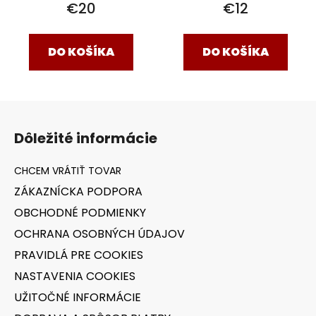
€20
€12
DO KOŠÍKA
DO KOŠÍKA
Z
á
Dôležité informácie
p
ä
t
ZÁKAZNÍCKA PODPORA
i
OBCHODNÉ PODMIENKY
e
OCHRANA OSOBNÝCH ÚDAJOV
PRAVIDLÁ PRE COOKIES
NASTAVENIA COOKIES
UŽITOČNÉ INFORMÁCIE