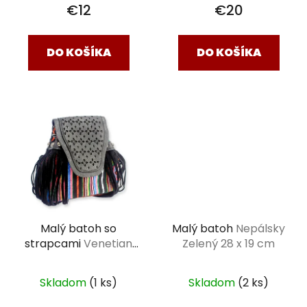
€12
€20
DO KOŠÍKA
DO KOŠÍKA
Malý batoh so
Malý batoh
Nepálsky
strapcami
Venetian
Zelený 28 x 19 cm
čierny 16 x 10 x 19 cm
Skladom
(1 ks)
Skladom
(2 ks)