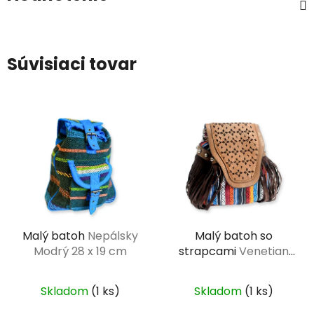
Súvisiaci tovar
Malý batoh
Nepálsky
Malý batoh so
Modrý 28 x 19 cm
strapcami
Venetian
hnedý 16 x 10 x 19 cm
Skladom
(1 ks)
Skladom
(1 ks)