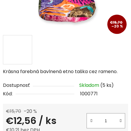
€15,70
–20 %
Krásna farebná bavlnená etno taška cez rameno.
Dostupnosť
Skladom
(5 ks)
Kód:
1000771
€15,70
–20 %
€12,56
/ ks
€10,21 bez DPH