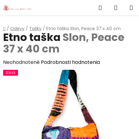
}
Hľadať
NÁKUP
Prejsť
na
KOŠÍK
obsah
Domov
/
Odevy
/
Tašky
/
Etno taška
Slon, Peace 37 x 40 cm
Etno taška
Slon, Peace
37 x 40 cm
Priemerné
Neohodnotené
Podrobnosti hodnotenia
hodnotenie
ZĽAVA
produktu
je
0,0
z
5
hviezdičiek.