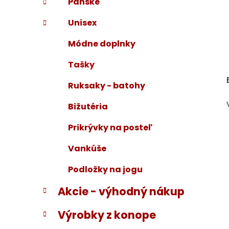
Pánske
Unisex
Módne doplnky
Tašky
Ruksaky - batohy
Bižutéria
Prikrývky na posteľ
Vankúše
Podložky na jogu
Akcie - výhodný nákup
Výrobky z konope