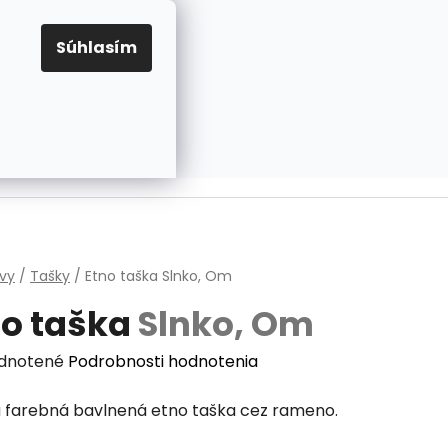
EUR
Prihlásenie
Registrácia
OV
PRAVIDLÁ PRE COOKIES
NASTAVENIA COOKIES
Súhlasím
PRÁZDNY KOŠÍK
NÁKUPNÝ
KOŠÍK
v
vy
/
Tašky
/
Etno taška
Slnko, Om
no taška
Slnko, Om
erné
dnotené
Podrobnosti hodnotenia
enie
 farebná bavlnená etno taška cez rameno.
tu