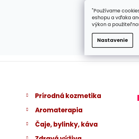
}
Prejsť
"Používame cookies
ZÁKAZNÍCKA PODPOR
na
eshopu a vďaka ana
obsah
výkon a použiteľno
Nastavenie
B
K
Preskočiť
Prírodná kozmetika
a
kategórie
o
t
č
Aromaterapia
e
n
g
ý
Čaje, bylinky, káva
ó
p
r
Zdravá výživa