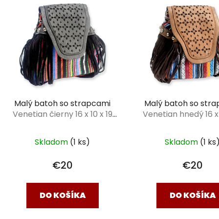
Malý batoh so strapcami
Malý batoh so str
Venetian čierny 16 x 10 x 19
Venetian hnedý 16 x 
cm
cm
Skladom
(1 ks)
Skladom
(1 ks
€20
€20
DO KOŠÍKA
DO KOŠÍKA