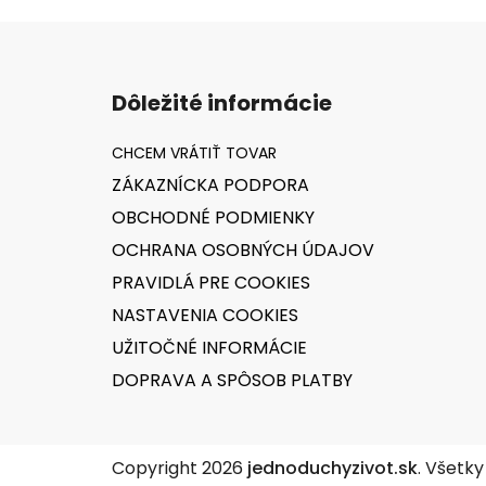
Z
á
Dôležité informácie
p
ä
t
ZÁKAZNÍCKA PODPORA
i
OBCHODNÉ PODMIENKY
e
OCHRANA OSOBNÝCH ÚDAJOV
PRAVIDLÁ PRE COOKIES
NASTAVENIA COOKIES
UŽITOČNÉ INFORMÁCIE
DOPRAVA A SPÔSOB PLATBY
Copyright 2026
jednoduchyzivot.sk
. Všetk