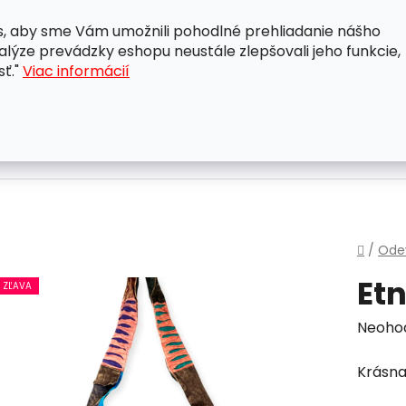
, aby sme Vám umožnili pohodlné prehliadanie nášho
A
OBCHODNÉ PODMIENKY
OCHRANA OSOBNÝCH ÚDAJ
lýze prevádzky eshopu neustále zlepšovali jeho funkcie,
sť."
Viac informácií
Domo
/
Ode
Et
ZĽAVA
Priem
Neoho
hodnot
Krásna
produk
je