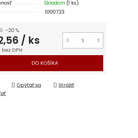
pnosť
Skladom
(1 ks)
1000723
0
–20 %
čiek.
2,56
/ ks
1 bez DPH
tková cena:
DO KOŠÍKA
Opýtať sa
Strážiť
ľať