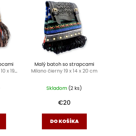
apcami
Malý batoh so strapcami
10 x 19
Milano čierny 19 x 14 x 20 cm
)
Skladom
(2 ks)
€20
DO KOŠÍKA