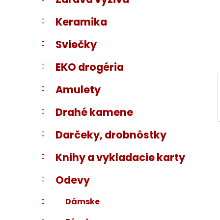
i
a
e
n
Keramika
e
l
Sviečky
EKO drogéria
Amulety
Drahé kamene
Darčeky, drobnôstky
Knihy a vykladacie karty
Odevy
Dámske