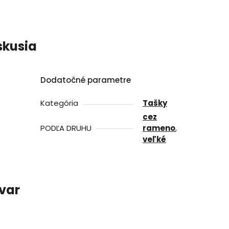
skusia
Dodatočné parametre
Kategória
Tašky
cez
PODĽA DRUHU
rameno
,
veľké
ovar