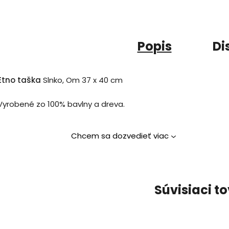
Popis
Di
Etno taška
Slnko, Om 37 x 40 cm
Vyrobené zo 100% bavlny a dreva.
Chcem sa dozvedieť viac
Súvisiaci t