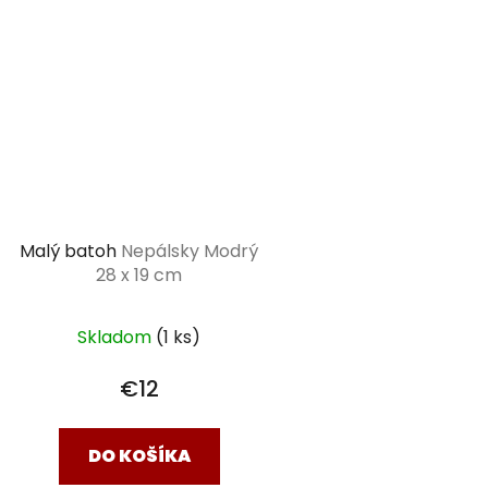
Malý batoh
Nepálsky Modrý
28 x 19 cm
Skladom
(1 ks)
€12
DO KOŠÍKA